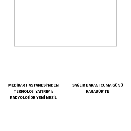
MEDİKAR HASTANESİ’NDEN
SAĞLIK BAKANI CUMA GÜNÜ
TEKNOLOJİ YATIRIMI:
KARABÜK’TE
RADYOLOJİDE YENİ NESİL
CİHAZLAR HİZMETE GİRDİ