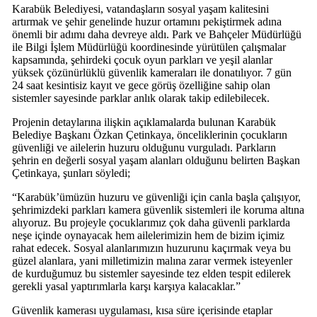
Karabük Belediyesi, vatandaşların sosyal yaşam kalitesini
artırmak ve şehir genelinde huzur ortamını pekiştirmek adına
önemli bir adımı daha devreye aldı. Park ve Bahçeler Müdürlüğü
ile Bilgi İşlem Müdürlüğü koordinesinde yürütülen çalışmalar
kapsamında, şehirdeki çocuk oyun parkları ve yeşil alanlar
yüksek çözünürlüklü güvenlik kameraları ile donatılıyor. 7 gün
24 saat kesintisiz kayıt ve gece görüş özelliğine sahip olan
sistemler sayesinde parklar anlık olarak takip edilebilecek.
Projenin detaylarına ilişkin açıklamalarda bulunan Karabük
Belediye Başkanı Özkan Çetinkaya, önceliklerinin çocukların
güvenliği ve ailelerin huzuru olduğunu vurguladı. Parkların
şehrin en değerli sosyal yaşam alanları olduğunu belirten Başkan
Çetinkaya, şunları söyledi;
“Karabük’ümüzün huzuru ve güvenliği için canla başla çalışıyor,
şehrimizdeki parkları kamera güvenlik sistemleri ile koruma altına
alıyoruz. Bu projeyle çocuklarımız çok daha güvenli parklarda
neşe içinde oynayacak hem ailelerimizin hem de bizim içimiz
rahat edecek. Sosyal alanlarımızın huzurunu kaçırmak veya bu
güzel alanlara, yani milletimizin malına zarar vermek isteyenler
de kurduğumuz bu sistemler sayesinde tez elden tespit edilerek
gerekli yasal yaptırımlarla karşı karşıya kalacaklar.”
Güvenlik kamerası uygulaması, kısa süre içerisinde etaplar