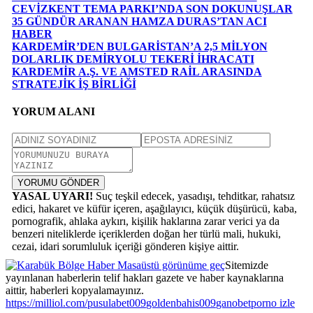
CEVİZKENT TEMA PARKI’NDA SON DOKUNUŞLAR
35 GÜNDÜR ARANAN HAMZA DURAS’TAN ACI
HABER
KARDEMİR’DEN BULGARİSTAN’A 2,5 MİLYON
DOLARLIK DEMİRYOLU TEKERİ İHRACATI
KARDEMİR A.Ş. VE AMSTED RAİL ARASINDA
STRATEJİK İŞ BİRLİĞİ
YORUM ALANI
YORUMU GÖNDER
YASAL UYARI!
Suç teşkil edecek, yasadışı, tehditkar, rahatsız
edici, hakaret ve küfür içeren, aşağılayıcı, küçük düşürücü, kaba,
pornografik, ahlaka aykırı, kişilik haklarına zarar verici ya da
benzeri niteliklerde içeriklerden doğan her türlü mali, hukuki,
cezai, idari sorumluluk içeriği gönderen kişiye aittir.
Masaüstü görünüme geç
Sitemizde
yayınlanan haberlerin telif hakları gazete ve haber kaynaklarına
aittir, haberleri kopyalamayınız.
escort
grandpashabet
escort
Grandpashabet
grandpashabet
grandpashabet
Jojobet
pusulabet
https://milliol.com/
escort konya
jojobet
jojobet
pusulabet009
grandpashabet
goldenbahis009
escort bayan
ganobet
Grandpashabet
bursa
child
superbetin
dizipal
grandpashabe
jojobet
holiganbet
pusulabet
imajbet
matbet
jojobet
grandpashabe
grandpashabe
child
kavbet
jojobet
jojobet
jojobet
tipobet
grandpashabe
pusulabet
child
jojobet
grandpashabe
holiganbet
holiganbet
holiganbet
grandpashabe
jojobet
jojobet
jojobet
jojobet
betgit
betgit
romabet
betgit
cratosroyalbet
grandpashabe
betgit
grandpashabe
grandpashabe
betgit
holiganbet
esbet
palacebet
wbahis
esbet
bettilt
sekabet
bahiscom
tambet
esbet
cashwin
vdcasino
betpuan
teosbet
palacebet
romabet
teosbet
betgit
romabet
gameofbet
betgit
gameofbet
gameofbet
cratosroyalbet
sonbahis
betcio
porno izle
gran
por
tipo
betti
casi
jojo
bah
bah
cas
gra
cas
cas
bet
bet
cas
Gra