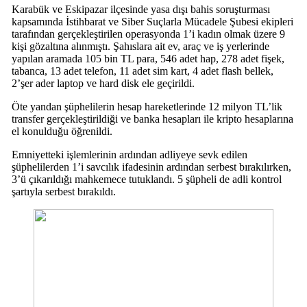
Karabük ve Eskipazar ilçesinde yasa dışı bahis soruşturması
kapsamında İstihbarat ve Siber Suçlarla Mücadele Şubesi ekipleri
tarafından gerçekleştirilen operasyonda 1’i kadın olmak üzere 9
kişi gözaltına alınmıştı. Şahıslara ait ev, araç ve iş yerlerinde
yapılan aramada 105 bin TL para, 546 adet hap, 278 adet fişek,
tabanca, 13 adet telefon, 11 adet sim kart, 4 adet flash bellek,
2’şer ader laptop ve hard disk ele geçirildi.
Öte yandan şüphelilerin hesap hareketlerinde 12 milyon TL’lik
transfer gerçekleştirildiği ve banka hesapları ile kripto hesaplarına
el konulduğu öğrenildi.
Emniyetteki işlemlerinin ardından adliyeye sevk edilen
şüphelilerden 1’i savcılık ifadesinin ardından serbest bırakılırken,
3’ü çıkarıldığı mahkemece tutuklandı. 5 şüpheli de adli kontrol
şartıyla serbest bırakıldı.