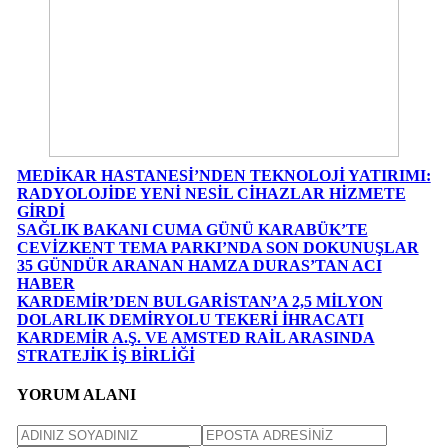
MEDİKAR HASTANESİ’NDEN TEKNOLOJİ YATIRIMI:
RADYOLOJİDE YENİ NESİL CİHAZLAR HİZMETE
GİRDİ
SAĞLIK BAKANI CUMA GÜNÜ KARABÜK’TE
CEVİZKENT TEMA PARKI’NDA SON DOKUNUŞLAR
35 GÜNDÜR ARANAN HAMZA DURAS’TAN ACI
HABER
KARDEMİR’DEN BULGARİSTAN’A 2,5 MİLYON
DOLARLIK DEMİRYOLU TEKERİ İHRACATI
KARDEMİR A.Ş. VE AMSTED RAİL ARASINDA
STRATEJİK İŞ BİRLİĞİ
YORUM ALANI