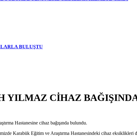
AŞLARLA BULUŞTU
İH YILMAZ CİHAZ BAĞIŞIND
aştırma Hastanesine cihaz bağışında bulundu.
ilimizde Karabük Eğitim ve Araştırma Hastanesindeki cihaz eksiklikleri 