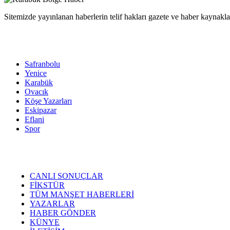
Sitemizde yayınlanan haberlerin telif hakları gazete ve haber kaynaklar
Safranbolu
Yenice
Karabük
Ovacık
Köşe Yazarları
Eskipazar
Eflani
Spor
CANLI SONUÇLAR
FİKSTÜR
TÜM MANŞET HABERLERİ
YAZARLAR
HABER GÖNDER
KÜNYE