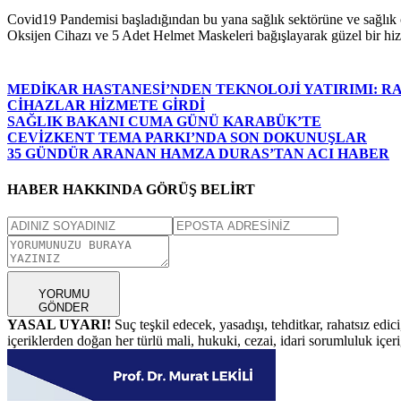
Covid19 Pandemisi başladığından bu yana sağlık sektörüne ve sağlık
Oksijen Cihazı ve 5 Adet Helmet Maskeleri bağışlayarak güzel bir hiz
MEDİKAR HASTANESİ’NDEN TEKNOLOJİ YATIRIMI: RA
CİHAZLAR HİZMETE GİRDİ
SAĞLIK BAKANI CUMA GÜNÜ KARABÜK’TE
CEVİZKENT TEMA PARKI’NDA SON DOKUNUŞLAR
35 GÜNDÜR ARANAN HAMZA DURAS’TAN ACI HABER
HABER HAKKINDA GÖRÜŞ BELİRT
YORUMU
GÖNDER
YASAL UYARI!
Suç teşkil edecek, yasadışı, tehditkar, rahatsız edic
içeriklerden doğan her türlü mali, hukuki, cezai, idari sorumluluk içeriğ