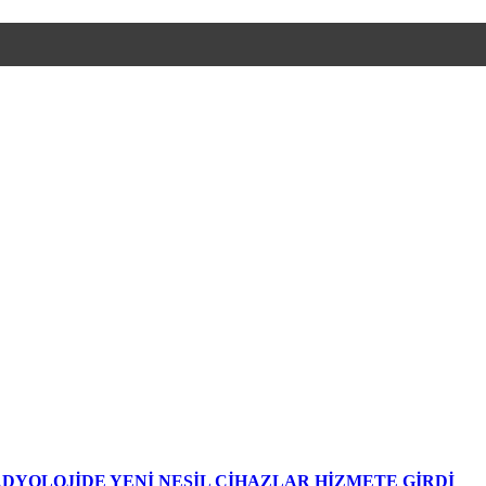
DYOLOJİDE YENİ NESİL CİHAZLAR HİZMETE GİRDİ