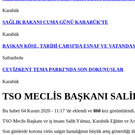
Karabük
SAĞLIK BAKANI CUMA GÜNÜ KARABÜK’TE
Karabük
BAŞKAN KÖSE, TARİHİ ÇARŞI’DA ESNAF VE VATAND
Safranbolu
CEVİZKENT TEMA PARKI’NDA SON DOKUNUŞLAR
Karabük
TSO MECLİS BAŞKANI SAL
Bu haber 04 Kasım 2020 - 11:17 'de eklendi ve
860
kez görüntülendi.
TSO Meclis Başkanı ve iş insanı Salih Yılmaz, Karabük Eğitim ve Ar
Son günlerde korona virüs salgın hastalığının büyük artış gösterdiği 