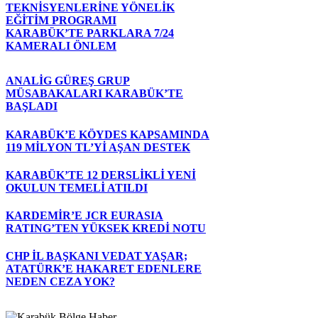
TEKNİSYENLERİNE YÖNELİK
EĞİTİM PROGRAMI
KARABÜK’TE PARKLARA 7/24
KAMERALI ÖNLEM
ANALİG GÜREŞ GRUP
MÜSABAKALARI KARABÜK’TE
BAŞLADI
KARABÜK’E KÖYDES KAPSAMINDA
119 MİLYON TL’Yİ AŞAN DESTEK
KARABÜK’TE 12 DERSLİKLİ YENİ
OKULUN TEMELİ ATILDI
KARDEMİR’E JCR EURASIA
RATING’TEN YÜKSEK KREDİ NOTU
CHP İL BAŞKANI VEDAT YAŞAR;
ATATÜRK’E HAKARET EDENLERE
NEDEN CEZA YOK?