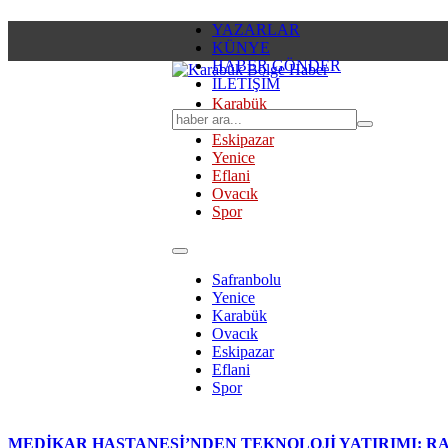
YAZARLAR
KÜNYE
HABER GÖNDER
İLETİŞİM
Karabük
Safranbolu
Eskipazar
Yenice
Eflani
Ovacık
Spor
Safranbolu
Yenice
Karabük
Ovacık
Eskipazar
Eflani
Spor
MEDİKAR HASTANESİ’NDEN TEKNOLOJİ YATIRIMI: RA