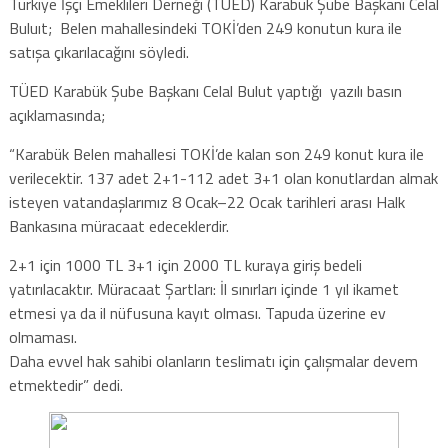
Türkiye İşçi Emeklileri Derneği (TÜED) Karabük Şube Başkanı Celal
Buluıt; Belen mahallesindeki TOKİ’den 249 konutun kura ile
satışa çıkarılacağını söyledi.
TÜED Karabük Şube Başkanı Celal Bulut yaptığı yazılı basın
açıklamasında;
“Karabük Belen mahallesi TOKİ’de kalan son 249 konut kura ile
verilecektir. 137 adet 2+1-112 adet 3+1 olan konutlardan almak
isteyen vatandaşlarımız 8 Ocak–22 Ocak tarihleri arası Halk
Bankasına müracaat edeceklerdir.
2+1 için 1000 TL 3+1 için 2000 TL kuraya giriş bedeli
yatırılacaktır. Müracaat Şartları: İl sınırları içinde 1 yıl ikamet
etmesi ya da il nüfusuna kayıt olması. Tapuda üzerine ev
olmaması.
Daha evvel hak sahibi olanların teslimatı için çalışmalar devem
etmektedir” dedi.