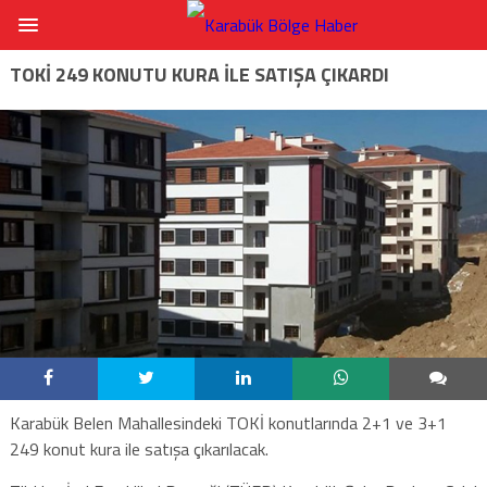
TOKİ 249 KONUTU KURA İLE SATIŞA ÇIKARDI
Karabük Belen Mahallesindeki TOKİ konutlarında 2+1 ve 3+1
249 konut kura ile satışa çıkarılacak.