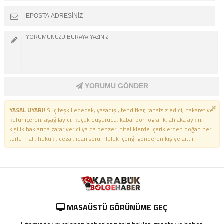
YORUMU GÖNDER
YASAL UYARI!
Suç teşkil edecek, yasadışı, tehditkar, rahatsız edici, hakaret ve
küfür içeren, aşağılayıcı, küçük düşürücü, kaba, pornografik, ahlaka aykırı,
kişilik haklarına zarar verici ya da benzeri niteliklerde içeriklerden doğan her
türlü mali, hukuki, cezai, idari sorumluluk içeriği gönderen kişiye aittir.
MASAÜSTÜ GÖRÜNÜME GEÇ