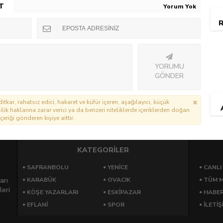
T
Yorum Yok
R
YORUMU
GÖNDER
itkar, rahatsız edici, hakaret ve küfür içeren, aşağılayıcı, küçük
lik haklarına zarar verici ya da benzeri niteliklerde içeriklerden doğan
çeriği gönderen kişiye aittir.
KATEGORİLER
SAFRANBOLU
YENICE
CANLI
arı
KARABÜK
OVACIK
TÜM M
leri
KÖŞE YAZARLARI
ESKIPAZAR
HABE
EFLANI
SPOR
İLETİŞ