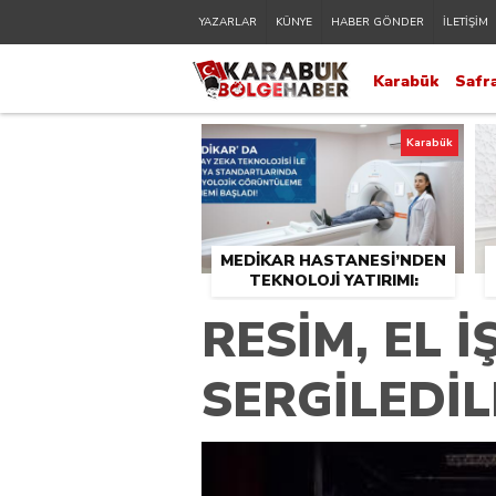
YAZARLAR
KÜNYE
HABER GÖNDER
İLETİŞİM
Karabük
Safr
Karabük
MEDİKAR HASTANESİ’NDEN
TEKNOLOJİ YATIRIMI:
RADYOLOJİDE YENİ NESİL
RESİM, EL 
CİHAZLAR HİZMETE GİRDİ
SERGİLEDİL