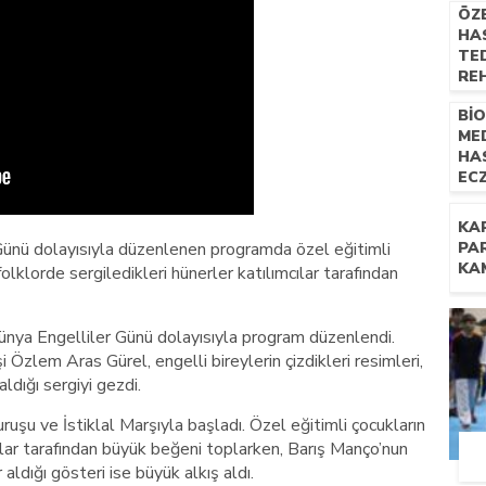
ÖZ
HAS
TED
RE
UZM
Bİ
NE
ME
İL
HA
EC
TE
YÖN
KA
PR
Günü dolayısıyla düzenlenen programda özel eğitimli
PA
KA
folklorde sergiledikleri hünerler katılımcılar tarafından
ünya Engelliler Günü dolayısıyla program düzenlendi.
 Özlem Aras Gürel, engelli bireylerin çizdikleri resimleri,
aldığı sergiyi gezdi.
u ve İstiklal Marşıyla başladı. Özel eğitimli çocukların
lar tarafından büyük beğeni toplarken, Barış Manço’nun
 aldığı gösteri ise büyük alkış aldı.