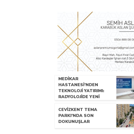
MEDİKAR
HASTANESİ’NDEN
TEKNOLOJİ YATIRIMI:
RADYOLOJİDE YENİ
NESİL CİHAZLAR
HİZMETE GİRDİ
CEVİZKENT TEMA
PARKI’NDA SON
DOKUNUŞLAR