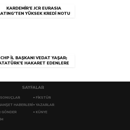
KARDEMİR’E JCR EURASIA
ATING’TEN YÜKSEK KREDİ NOTU
CHP İL BAŞKANI VEDAT YAŞAR;
ATATÜRK’E HAKARET EDENLERE
NEDEN CEZA YOK?
SAYFALAR
 SONUÇLAR
FİKSTÜR
ANŞET HABERLERİ
YAZARLAR
R GÖNDER
KÜNYE
İM