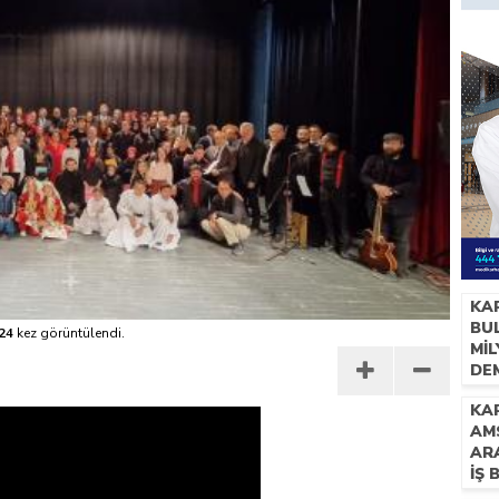
KA
BUL
24
kez görüntülendi.
Mİ
DE
İH
KAR
AM
AR
İŞ 