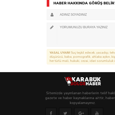
HABER HAKKINDA GÖRÜŞ BELİR
YASAL UYARI!
Suç teşkil edecek, yasadışı, tehd
düşürücü, kaba, pornografik, ahlaka aykırı, kişi
her türlü mali, hukuki, cezai, idari sorumluluk i
Sitemizde yayınlanan haberlerin telif hakl
gazete ve haber kaynaklarına aittir, haber
kopyalamayınız.