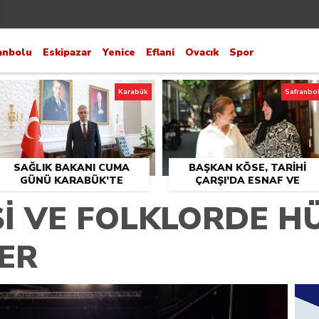
anbolu
Eskipazar
Yenice
Eflani
Ovacık
Spor
Karabük
Safranbo
SAĞLIK BAKANI CUMA
BAŞKAN KÖSE, TARİHİ
GÜNÜ KARABÜK’TE
ÇARŞI’DA ESNAF VE
VATANDAŞLARLA BULUŞT
İŞİ VE FOLKLORDE H
ER