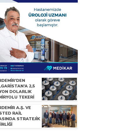
RDEMİR’DEN
GARİSTAN’A 2,5
LYON DOLARLIK
MİRYOLU TEKERİ
RACATI
DEMİR A.Ş. VE
STED RAİL
ASINDA STRATEJİK
BİRLİĞİ