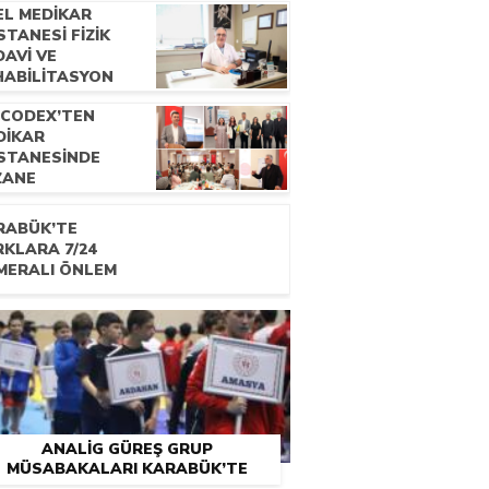
EL MEDİKAR
TANESİ FİZİK
AVİ VE
HABİLİTASYON
ANI UZM. DR.
OCODEX’TEN
CDET ÇATALBAŞ
DİKAR
E RÖPORTAJ
STANESİNDE
ZANE
KNİSYENLERİNE
ELİK EĞİTİM
RABÜK’TE
OGRAMI
RKLARA 7/24
MERALI ÖNLEM
ANALİG GÜREŞ GRUP
MÜSABAKALARI KARABÜK’TE
BAŞLADI