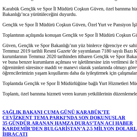
Karabük Gençlik ve Spor İl Müdürü Coşkun Güven, özel barınma hizmeti
Bakanlığı’nca yürütüleceğini duyurdu.
Gençlik ve Spor İl Müdürü Coşkun Güven, Özel Yurt ve Pansiyon İşletmel
Toplantının açılışında konuşan Gençlik ve Spor İl Müdürü Coşkun Güve
Güven, Gençlik ve Spor Bakanlığı’nın yüz binlerce öğrenciye ev sahipli
Temmuz 2019 tarihli Resmi Gazete’de yayımlanan 7180 sayılı Bazı K
kurumlarının Temmuz 2020 tarihinden itibaren Gençlik ve Spor Bakanlı
ve buna benzer kurumların açılması ve işletilmesine izin verilmesi ile
öğrenimleri süresince maddi ve manevi olarak yanlarında olmayı göre
öğrencilerimizin yaşam koşullarını daha da iyileştirmek için çalışmalar
Toplantıda Gençlik ve Spor İl Müdürlüğüne bağlı Yurt Hizmetleri Müdü
Toplantı, özel barınma hizmeti veren kurum yetkililerinin düzenlemelerl
SAĞLIK BAKANI CUMA GÜNÜ KARABÜK’TE
CEVİZKENT TEMA PARKI’NDA SON DOKUNUŞLAR
35 GÜNDÜR ARANAN HAMZA DURAS’TAN ACI HABER
KARDEMİR’DEN BULGARİSTAN’A 2,5 MİLYON DOLAR
İHRACATI