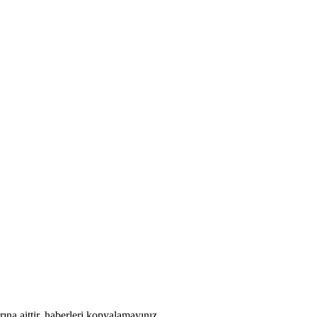
ına aittir, haberleri kopyalamayınız.