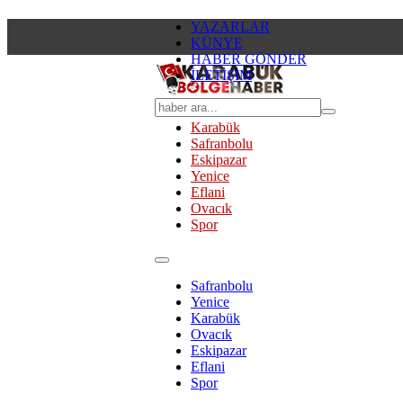
YAZARLAR
KÜNYE
HABER GÖNDER
İLETİŞİM
Karabük
Safranbolu
Eskipazar
Yenice
Eflani
Ovacık
Spor
Safranbolu
Yenice
Karabük
Ovacık
Eskipazar
Eflani
Spor