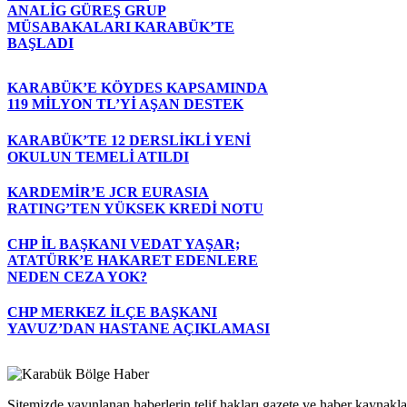
ANALİG GÜREŞ GRUP
MÜSABAKALARI KARABÜK’TE
BAŞLADI
KARABÜK’E KÖYDES KAPSAMINDA
119 MİLYON TL’Yİ AŞAN DESTEK
KARABÜK’TE 12 DERSLİKLİ YENİ
OKULUN TEMELİ ATILDI
KARDEMİR’E JCR EURASIA
RATING’TEN YÜKSEK KREDİ NOTU
CHP İL BAŞKANI VEDAT YAŞAR;
ATATÜRK’E HAKARET EDENLERE
NEDEN CEZA YOK?
CHP MERKEZ İLÇE BAŞKANI
YAVUZ’DAN HASTANE AÇIKLAMASI
Sitemizde yayınlanan haberlerin telif hakları gazete ve haber kaynaklar