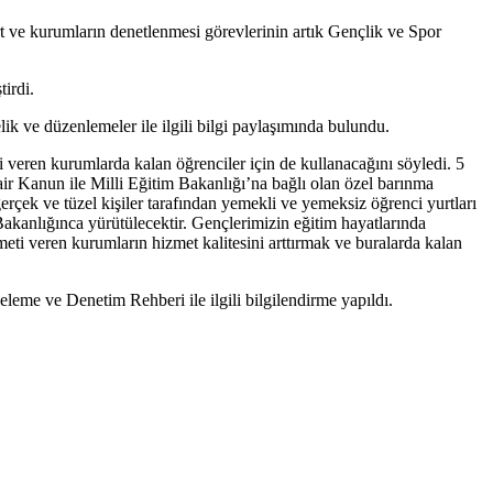
t ve kurumların denetlenmesi görevlerinin artık Gençlik ve Spor
irdi.
 ve düzenlemeler ile ilgili bilgi paylaşımında bulundu.
i veren kurumlarda kalan öğrenciler için de kullanacağını söyledi. 5
Kanun ile Milli Eğitim Bakanlığı’na bağlı olan özel barınma
çek ve tüzel kişiler tarafından yemekli ve yemeksiz öğrenci yurtları
Bakanlığınca yürütülecektir. Gençlerimizin eğitim hayatlarında
i veren kurumların hizmet kalitesini arttırmak ve buralarda kalan
eme ve Denetim Rehberi ile ilgili bilgilendirme yapıldı.