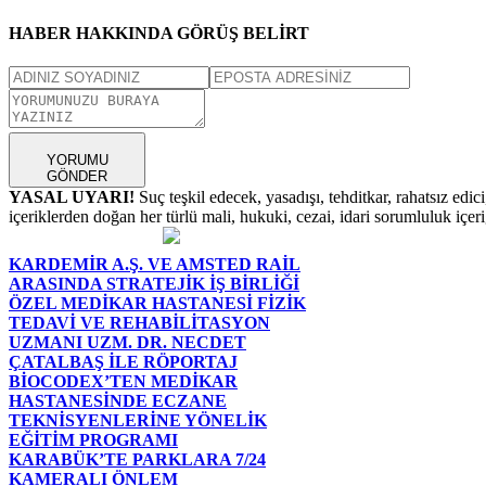
HABER HAKKINDA GÖRÜŞ BELİRT
YORUMU
GÖNDER
YASAL UYARI!
Suç teşkil edecek, yasadışı, tehditkar, rahatsız edic
içeriklerden doğan her türlü mali, hukuki, cezai, idari sorumluluk içeriğ
KARDEMİR A.Ş. VE AMSTED RAİL
ARASINDA STRATEJİK İŞ BİRLİĞİ
ÖZEL MEDİKAR HASTANESİ FİZİK
TEDAVİ VE REHABİLİTASYON
UZMANI UZM. DR. NECDET
ÇATALBAŞ İLE RÖPORTAJ
BİOCODEX’TEN MEDİKAR
HASTANESİNDE ECZANE
TEKNİSYENLERİNE YÖNELİK
EĞİTİM PROGRAMI
KARABÜK’TE PARKLARA 7/24
KAMERALI ÖNLEM