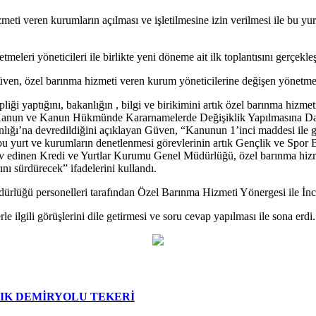
 veren kurumların açılması ve işletilmesine izin verilmesi ile bu yur
eri yöneticileri ile birlikte yeni döneme ait ilk toplantısını gerçekleşt
n, özel barınma hizmeti veren kurum yöneticilerine değişen yönetmelik
ği yaptığını, bakanlığın , bilgi ve birikimini artık özel barınma hizmet
anun ve Kanun Hükmünde Kararnamelerde Değişiklik Yapılmasına Dair 
ğı’na devredildiğini açıklayan Güven, “Kanunun 1’inci maddesi ile ger
 bu yurt ve kurumların denetlenmesi görevlerinin artık Gençlik ve Spor 
v edinen Kredi ve Yurtlar Kurumu Genel Müdürlüğü, özel barınma hizmet
ını sürdürecek” ifadelerini kullandı.
rlüğü personelleri tarafından Özel Barınma Hizmeti Yönergesi ile İncel
e ilgili görüşlerini dile getirmesi ve soru cevap yapılması ile sona erdi.
LIK DEMİRYOLU TEKERİ