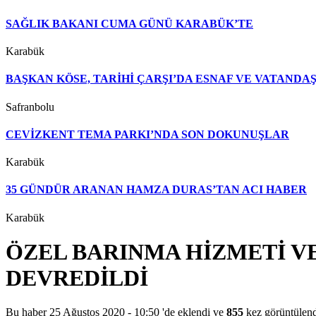
SAĞLIK BAKANI CUMA GÜNÜ KARABÜK’TE
Karabük
BAŞKAN KÖSE, TARİHİ ÇARŞI’DA ESNAF VE VATAND
Safranbolu
CEVİZKENT TEMA PARKI’NDA SON DOKUNUŞLAR
Karabük
35 GÜNDÜR ARANAN HAMZA DURAS’TAN ACI HABER
Karabük
ÖZEL BARINMA HİZMETİ V
DEVREDİLDİ
Bu haber 25 Ağustos 2020 - 10:50 'de eklendi ve
855
kez görüntülend