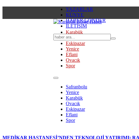
YAZARLAR
KÜNYE
HABER GÖNDER
İLETİŞİM
Karabük
Safranbolu
Eskipazar
Yenice
Eflani
Ovacık
Spor
Safranbolu
Yenice
Karabük
Ovacık
Eskipazar
Eflani
Spor
MEDİKAR HASTANESİ’NDEN TEKNOLOJİ YATIRIMI: RA