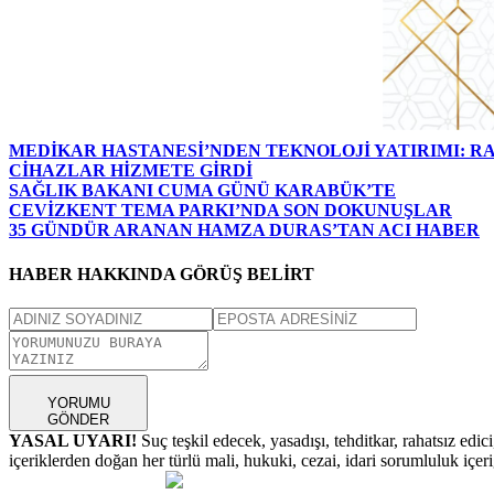
MEDİKAR HASTANESİ’NDEN TEKNOLOJİ YATIRIMI: RA
CİHAZLAR HİZMETE GİRDİ
SAĞLIK BAKANI CUMA GÜNÜ KARABÜK’TE
CEVİZKENT TEMA PARKI’NDA SON DOKUNUŞLAR
35 GÜNDÜR ARANAN HAMZA DURAS’TAN ACI HABER
HABER HAKKINDA GÖRÜŞ BELİRT
YORUMU
GÖNDER
YASAL UYARI!
Suç teşkil edecek, yasadışı, tehditkar, rahatsız edic
içeriklerden doğan her türlü mali, hukuki, cezai, idari sorumluluk içeriğ