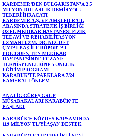
KARDEMİR’DEN BULGARİSTAN’A 2,5
MİLYON DOLARLIK DEMİRYOLU
TEKERİ İHRACATI
KARDEMİR A.Ş. VE AMSTED RAİL
ARASINDA STRATEJİK İŞ BİRLİĞİ
ÖZEL MEDİKAR HASTANESİ FİZİK
TEDAVİ VE REHABİLİTASYON
UZMANI UZM. DR. NECDET
ÇATALBAŞ İLE RÖPORTAJ
BİOCODEX’TEN MEDİKAR
HASTANESİNDE ECZANE
TEKNİSYENLERİNE YÖNELİK
EĞİTİM PROGRAMI
KARABÜK’TE PARKLARA 7/24
KAMERALI ÖNLEM
ANALİG GÜREŞ GRUP
MÜSABAKALARI KARABÜK’TE
BAŞLADI
KARABÜK’E KÖYDES KAPSAMINDA
119 MİLYON TL’Yİ AŞAN DESTEK
KARABÜK’TE 12 DERSLİKLİ YENİ