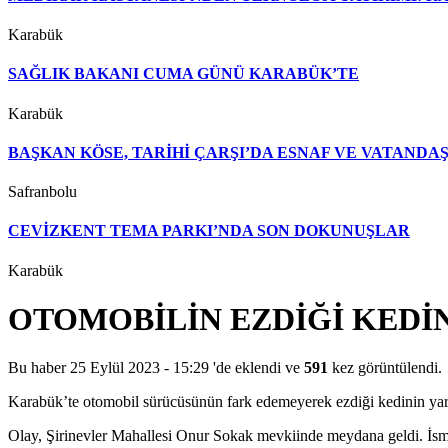
Karabük
SAĞLIK BAKANI CUMA GÜNÜ KARABÜK’TE
Karabük
BAŞKAN KÖSE, TARİHİ ÇARŞI’DA ESNAF VE VATAND
Safranbolu
CEVİZKENT TEMA PARKI’NDA SON DOKUNUŞLAR
Karabük
OTOMOBİLİN EZDİĞİ KEDİ
Bu haber 25 Eylül 2023 - 15:29 'de eklendi ve
591
kez görüntülendi.
Karabük’te otomobil sürücüsünün fark edemeyerek ezdiği kedinin yardı
Olay, Şirinevler Mahallesi Onur Sokak mevkiinde meydana geldi. İsmi