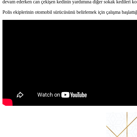
devam ederken can çekişen kedinin yardımına diğer sokak kedileri koşt
Polis ekiplerinin otomobil sürücüsünü belirlemek için çalışma başlattığ