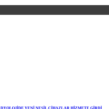
DYOLOJİDE YENİ NESİL CİHAZLAR HİZMETE GİRDİ