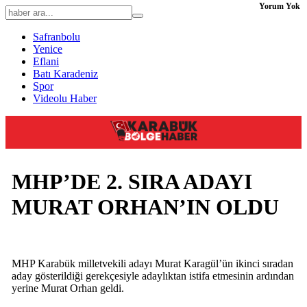
Yorum Yok
Safranbolu
Yenice
Eflani
Batı Karadeniz
Spor
Videolu Haber
MHP’DE 2. SIRA ADAYI
MURAT ORHAN’IN OLDU
MHP Karabük milletvekili adayı Murat Karagül’ün ikinci sıradan
aday gösterildiği gerekçesiyle adaylıktan istifa etmesinin ardından
yerine Murat Orhan geldi.