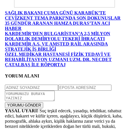
SAĞLIK BAKANI CUMA GÜNÜ KARABÜK’TE
CEVİZKENT TEMA PARKI’NDA SON DOKUNUŞLAR
35 GÜNDÜR ARANAN HAMZA DURAS’TAN ACI
HABER
KARDEMİR’DEN BULGARİSTAN’A 2,5 MİLYON
DOLARLIK DEMİRYOLU TEKERİ İHRACATI
KARDEMİR A.Ş. VE AMSTED RAİL ARASINDA
STRATEJİK İŞ BİRLİĞİ
ÖZEL MEDİKAR HASTANESİ FİZİK TEDAVİ VE
REHABİLİTASYON UZMANI UZM. DR. NECDET
ÇATALBAŞ İLE RÖPORTAJ
YORUM ALANI
YORUMU GÖNDER
YASAL UYARI!
Suç teşkil edecek, yasadışı, tehditkar, rahatsız
edici, hakaret ve küfür içeren, aşağılayıcı, küçük düşürücü, kaba,
pornografik, ahlaka aykırı, kişilik haklarına zarar verici ya da
benzeri niteliklerde içeriklerden doğan her türlü mali, hukuki,