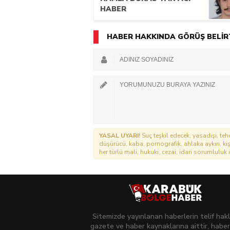
HABER
HABER HAKKINDA GÖRÜŞ BELİR
YASAL UYARI!
Suç teşkil edecek, yasadışı, tehd
düşürücü, kaba, pornografik, ahlaka aykırı, kişi
her türlü mali, hukuki, cezai, idari sorumluluk i
Sitemizde yayınlanan haberlerin telif hakl
gazete ve haber kaynaklarına aittir, haber