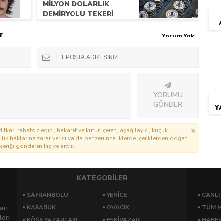
MİLYON DOLARLIK
DEMİRYOLU TEKERİ
İHRACATI
T
Yorum Yok
YORUMU
GÖNDER
Y
itkar, rahatsız edici, hakaret ve küfür içeren, aşağılayıcı, küçük
lik haklarına zarar verici ya da benzeri niteliklerde içeriklerden doğan
çeriği gönderen kişiye aittir.
KATEGORİLER
SAFRANBOLU
YENICE
CANLI
arı
KARABÜK
OVACIK
TÜM M
leri
KÖŞE YAZARLARI
ESKIPAZAR
HABE