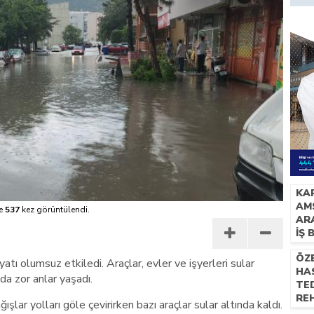
KAR
AM
e
537
kez görüntülendi.
AR
İŞ 
ÖZ
yatı olumsuz etkiledi. Araçlar, evler ve işyerleri sular
HAS
da zor anlar yaşadı.
TED
RE
şlar yolları göle çevirirken bazı araçlar sular altında kaldı.
UZM