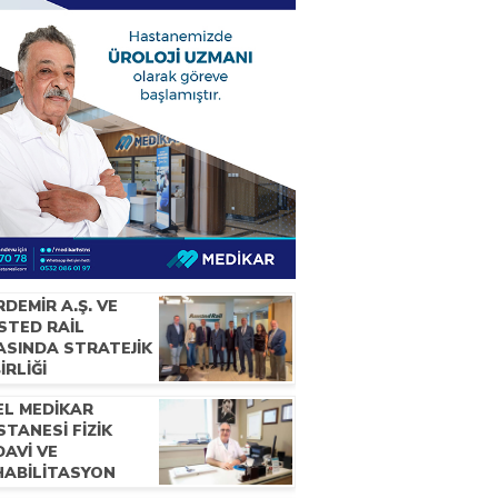
DEMİR A.Ş. VE
STED RAİL
ASINDA STRATEJİK
BİRLİĞİ
EL MEDİKAR
TANESİ FİZİK
AVİ VE
HABİLİTASYON
ANI UZM. DR.