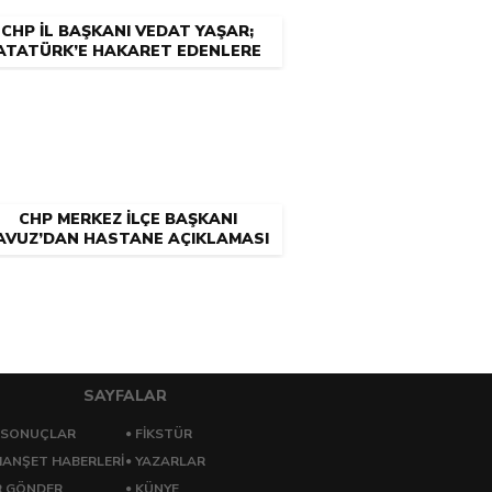
CHP İL BAŞKANI VEDAT YAŞAR;
ATATÜRK’E HAKARET EDENLERE
NEDEN CEZA YOK?
CHP MERKEZ İLÇE BAŞKANI
AVUZ’DAN HASTANE AÇIKLAMASI
SAYFALAR
 SONUÇLAR
FİKSTÜR
ANŞET HABERLERİ
YAZARLAR
R GÖNDER
KÜNYE