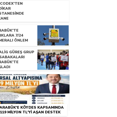
OCODEX’TEN
CDET ÇATALBAŞ
DİKAR
E RÖPORTAJ
STANESİNDE
ZANE
KNİSYENLERİNE
ELİK EĞİTİM
RABÜK’TE
OGRAMI
RKLARA 7/24
MERALI ÖNLEM
ALİG GÜREŞ GRUP
SABAKALARI
RABÜK’TE
ŞLADI
ARABÜK’E KÖYDES KAPSAMINDA
119 MİLYON TL’Yİ AŞAN DESTEK