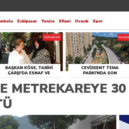
anbolu
Eskipazar
Yenice
Eflani
Ovacık
Spor
Safranbolu
Karab
BAŞKAN KÖSE, TARİHİ
CEVİZKENT TEMA
ÇARŞI’DA ESNAF VE
PARKI’NDA SON
VATANDAŞLARLA BULUŞTU
DOKUNUŞLAR
E METREKAREYE 30
TÜ