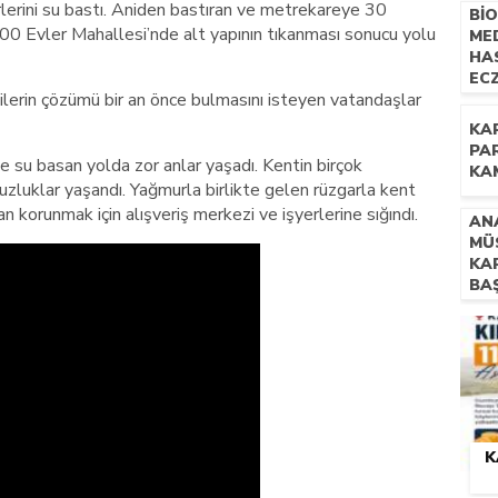
erlerini su bastı. Aniden bastıran ve metrekareye 30
Bİ
NE
00 Evler Mahallesi’nde alt yapının tıkanması sonucu yolu
ME
İL
HA
EC
ililerin çözümü bir an önce bulmasını isteyen vatandaşlar
TE
YÖN
KA
PR
PA
ise su basan yolda zor anlar yaşadı. Kentin birçok
KA
zluklar yaşandı. Yağmurla birlikte gelen rüzgarla kent
korunmak için alışveriş merkezi ve işyerlerine sığındı.
AN
MÜ
KA
BA
K