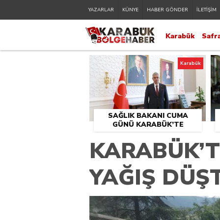
YAZARLAR
KÜNYE
HABER GÖNDER
İLETİŞİM
Karabük
Safr
Karabük
SAĞLIK BAKANI CUMA
GÜNÜ KARABÜK’TE
KARABÜK’T
YAĞIŞ DÜŞ