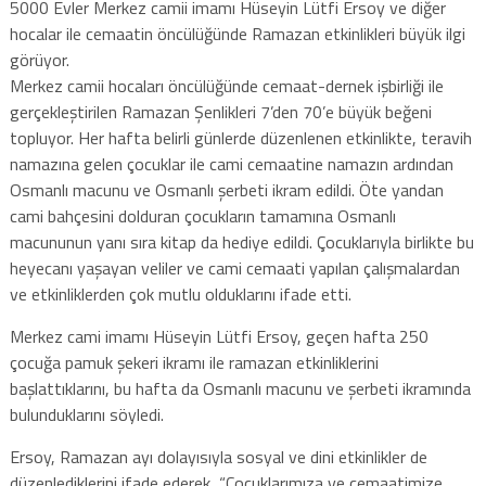
5000 Evler Merkez camii imamı Hüseyin Lütfi Ersoy ve diğer
hocalar ile cemaatin öncülüğünde Ramazan etkinlikleri büyük ilgi
görüyor.
Merkez camii hocaları öncülüğünde cemaat-dernek işbirliği ile
gerçekleştirilen Ramazan Şenlikleri 7’den 70’e büyük beğeni
topluyor. Her hafta belirli günlerde düzenlenen etkinlikte, teravih
namazına gelen çocuklar ile cami cemaatine namazın ardından
Osmanlı macunu ve Osmanlı şerbeti ikram edildi. Öte yandan
cami bahçesini dolduran çocukların tamamına Osmanlı
macununun yanı sıra kitap da hediye edildi. Çocuklarıyla birlikte bu
heyecanı yaşayan veliler ve cami cemaati yapılan çalışmalardan
ve etkinliklerden çok mutlu olduklarını ifade etti.
Merkez cami imamı Hüseyin Lütfi Ersoy, geçen hafta 250
çocuğa pamuk şekeri ikramı ile ramazan etkinliklerini
başlattıklarını, bu hafta da Osmanlı macunu ve şerbeti ikramında
bulunduklarını söyledi.
Ersoy, Ramazan ayı dolayısıyla sosyal ve dini etkinlikler de
düzenlediklerini ifade ederek, “Çocuklarımıza ve cemaatimize