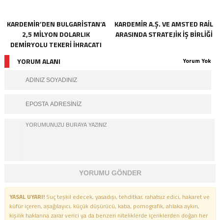
KARDEMİR’DEN BULGARİSTAN’A
KARDEMİR A.Ş. VE AMSTED RAİL
2,5 MİLYON DOLARLIK
ARASINDA STRATEJİK İŞ BİRLİĞİ
DEMİRYOLU TEKERİ İHRACATI
YORUM ALANI
Yorum Yok
YORUMU GÖNDER
YASAL UYARI!
Suç teşkil edecek, yasadışı, tehditkar, rahatsız edici, hakaret ve
küfür içeren, aşağılayıcı, küçük düşürücü, kaba, pornografik, ahlaka aykırı,
kişilik haklarına zarar verici ya da benzeri niteliklerde içeriklerden doğan her