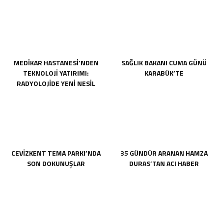
MEDİKAR HASTANESİ’NDEN
SAĞLIK BAKANI CUMA GÜNÜ
TEKNOLOJİ YATIRIMI:
KARABÜK’TE
RADYOLOJİDE YENİ NESİL
CİHAZLAR HİZMETE GİRDİ
CEVİZKENT TEMA PARKI’NDA
35 GÜNDÜR ARANAN HAMZA
SON DOKUNUŞLAR
DURAS’TAN ACI HABER