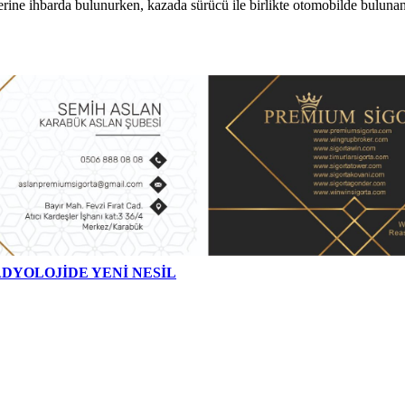
lerine ihbarda bulunurken, kazada sürücü ile birlikte otomobilde buluna
DYOLOJİDE YENİ NESİL