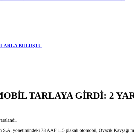
AŞLARLA BULUŞTU
BİL TARLAYA GİRDİ: 2 YA
aralandı.
en S.A. yönetimindeki 78 AAF 115 plakalı otomobil, Ovacık Kavşağı mevk