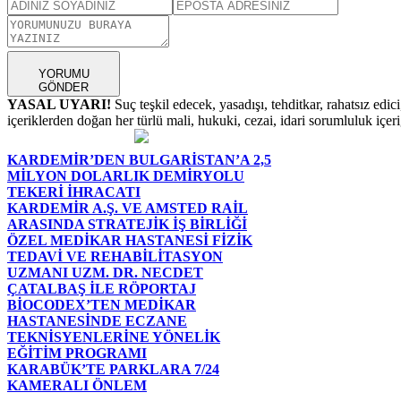
YORUMU
GÖNDER
YASAL UYARI!
Suç teşkil edecek, yasadışı, tehditkar, rahatsız edic
içeriklerden doğan her türlü mali, hukuki, cezai, idari sorumluluk içeriğ
KARDEMİR’DEN BULGARİSTAN’A 2,5
MİLYON DOLARLIK DEMİRYOLU
TEKERİ İHRACATI
KARDEMİR A.Ş. VE AMSTED RAİL
ARASINDA STRATEJİK İŞ BİRLİĞİ
ÖZEL MEDİKAR HASTANESİ FİZİK
TEDAVİ VE REHABİLİTASYON
UZMANI UZM. DR. NECDET
ÇATALBAŞ İLE RÖPORTAJ
BİOCODEX’TEN MEDİKAR
HASTANESİNDE ECZANE
TEKNİSYENLERİNE YÖNELİK
EĞİTİM PROGRAMI
KARABÜK’TE PARKLARA 7/24
KAMERALI ÖNLEM