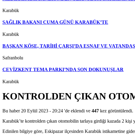
Karabük
SAĞLIK BAKANI CUMA GÜNÜ KARABÜK’TE
Karabük
BAŞKAN KÖSE, TARİHİ ÇARŞI’DA ESNAF VE VATAND
Safranbolu
CEVİZKENT TEMA PARKI’NDA SON DOKUNUŞLAR
Karabük
KONTROLDEN ÇIKAN OTOMO
Bu haber 20 Eylül 2023 - 20:24 'de eklendi ve
447
kez görüntülendi.
Karabük’te kontrolden çıkan otomobilin tarlaya girdiği kazada 2 kişi y
Edinilen bilgiye göre, Eskipazar ilçesinden Karabük istikametine gid