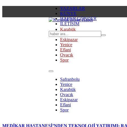
YAZARLAR
KÜNYE
HABER GÖNDER
İLETİŞİM
Karabük
Safranbolu
Eskipazar
Yenice
Eflani
Ovacık
Spor
Safranbolu
Yenice
Karabük
Ovacık
Eskipazar
Eflani
Spor
MEDİKAR HASTANESİ’NDEN TEKNOLOJİ YATIRIMI: RA