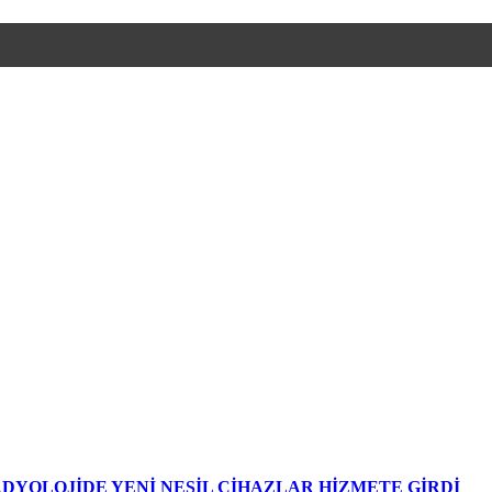
DYOLOJİDE YENİ NESİL CİHAZLAR HİZMETE GİRDİ