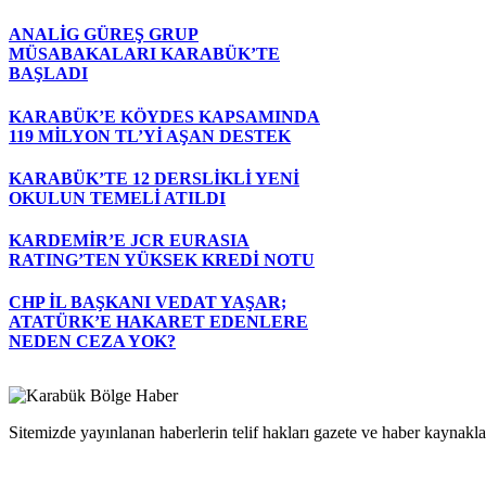
ANALİG GÜREŞ GRUP
MÜSABAKALARI KARABÜK’TE
BAŞLADI
KARABÜK’E KÖYDES KAPSAMINDA
119 MİLYON TL’Yİ AŞAN DESTEK
KARABÜK’TE 12 DERSLİKLİ YENİ
OKULUN TEMELİ ATILDI
KARDEMİR’E JCR EURASIA
RATING’TEN YÜKSEK KREDİ NOTU
CHP İL BAŞKANI VEDAT YAŞAR;
ATATÜRK’E HAKARET EDENLERE
NEDEN CEZA YOK?
Sitemizde yayınlanan haberlerin telif hakları gazete ve haber kaynaklar