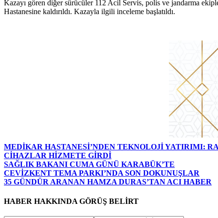
Kazayı gören diğer sürücüler 112 Acil Servis, polis ve jandarma ekip
Hastanesine kaldırıldı. Kazayla ilgili inceleme başlatıldı.
MEDİKAR HASTANESİ’NDEN TEKNOLOJİ YATIRIMI: RA
CİHAZLAR HİZMETE GİRDİ
SAĞLIK BAKANI CUMA GÜNÜ KARABÜK’TE
CEVİZKENT TEMA PARKI’NDA SON DOKUNUŞLAR
35 GÜNDÜR ARANAN HAMZA DURAS’TAN ACI HABER
HABER HAKKINDA GÖRÜŞ BELİRT