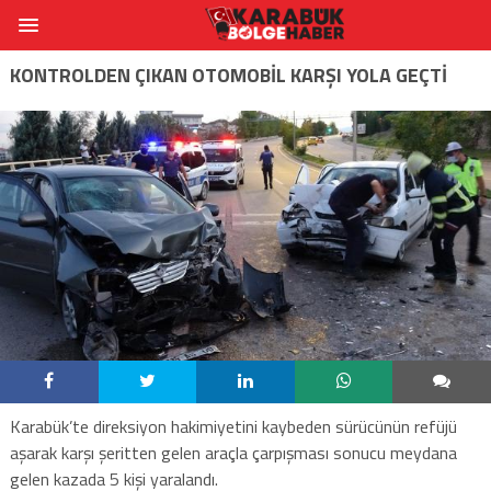
KONTROLDEN ÇIKAN OTOMOBİL KARŞI YOLA GEÇTİ
Karabük’te direksiyon hakimiyetini kaybeden sürücünün refüjü
aşarak karşı şeritten gelen araçla çarpışması sonucu meydana
gelen kazada 5 kişi yaralandı.