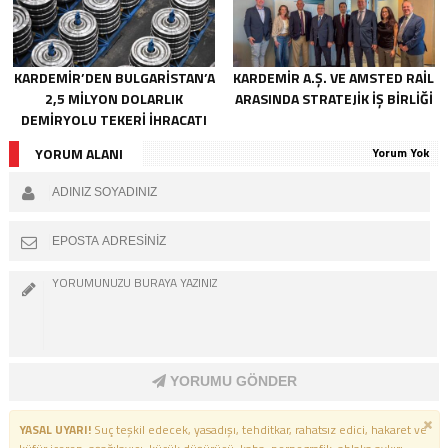
KARDEMİR’DEN BULGARİSTAN’A
KARDEMİR A.Ş. VE AMSTED RAİL
2,5 MİLYON DOLARLIK
ARASINDA STRATEJİK İŞ BİRLİĞİ
DEMİRYOLU TEKERİ İHRACATI
YORUM ALANI
Yorum Yok
YORUMU GÖNDER
YASAL UYARI!
Suç teşkil edecek, yasadışı, tehditkar, rahatsız edici, hakaret ve