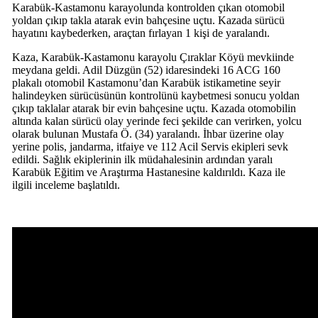
Karabük-Kastamonu karayolunda kontrolden çıkan otomobil
yoldan çıkıp takla atarak evin bahçesine uçtu. Kazada sürücü
hayatını kaybederken, araçtan fırlayan 1 kişi de yaralandı.
Kaza, Karabük-Kastamonu karayolu Çıraklar Köyü mevkiinde
meydana geldi. Adil Düzgün (52) idaresindeki 16 ACG 160
plakalı otomobil Kastamonu’dan Karabük istikametine seyir
halindeyken sürücüsünün kontrolünü kaybetmesi sonucu yoldan
çıkıp taklalar atarak bir evin bahçesine uçtu. Kazada otomobilin
altında kalan sürücü olay yerinde feci şekilde can verirken, yolcu
olarak bulunan Mustafa Ö. (34) yaralandı. İhbar üzerine olay
yerine polis, jandarma, itfaiye ve 112 Acil Servis ekipleri sevk
edildi. Sağlık ekiplerinin ilk müdahalesinin ardından yaralı
Karabük Eğitim ve Araştırma Hastanesine kaldırıldı. Kaza ile
ilgili inceleme başlatıldı.