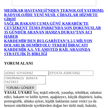
MEDİKAR HASTANESİ’NDEN TEKNOLOJİ YATIRIMI:
RADYOLOJİDE YENİ NESİL CİHAZLAR HİZMETE
GİRDİ
SAĞLIK BAKANI CUMA GÜNÜ KARABÜK’TE
CEVİZKENT TEMA PARKI’NDA SON DOKUNUŞLAR
35 GÜNDÜR ARANAN HAMZA DURAS’TAN ACI
HABER
KARDEMİR’DEN BULGARİSTAN’A 2,5 MİLYON
DOLARLIK DEMİRYOLU TEKERİ İHRACATI
KARDEMİR A.Ş. VE AMSTED RAİL ARASINDA
STRATEJİK İŞ BİRLİĞİ
YORUM ALANI
YORUMU GÖNDER
YASAL UYARI!
Suç teşkil edecek, yasadışı, tehditkar, rahatsız
edici, hakaret ve küfür içeren, aşağılayıcı, küçük düşürücü, kaba,
pornografik, ahlaka aykırı, kişilik haklarına zarar verici ya da
benzeri niteliklerde içeriklerden doğan her türlü mali, hukuki,