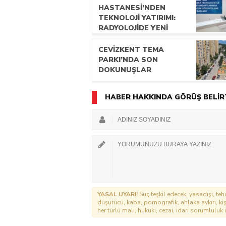
HASTANESİ’NDEN
TEKNOLOJİ YATIRIMI:
RADYOLOJİDE YENİ
NESİL CİHAZLAR
HİZMETE GİRDİ
CEVİZKENT TEMA
PARKI’NDA SON
DOKUNUŞLAR
HABER HAKKINDA GÖRÜŞ BELİR
YASAL UYARI!
Suç teşkil edecek, yasadışı, tehd
düşürücü, kaba, pornografik, ahlaka aykırı, kişi
her türlü mali, hukuki, cezai, idari sorumluluk i