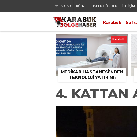
YAZARLAR
KÜNYE
HABER GÖNDER
İLETİŞİM
Karabük
Safr
Karabük
MEDİKAR HASTANESİ’NDEN
TEKNOLOJİ YATIRIMI:
RADYOLOJİDE YENİ NESİL
4. KATTAN 
CİHAZLAR HİZMETE GİRDİ