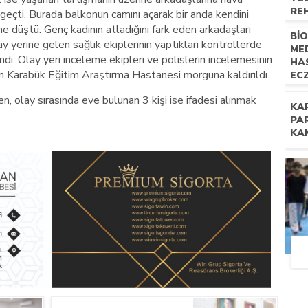
RE
 geçti. Burada balkonun camını açarak bir anda kendini
UZM
 düştü. Genç kadının atladığını fark eden arkadaşları
Bİ
NE
 yerine gelen sağlık ekiplerinin yaptıkları kontrollerde
ME
İL
ndi. Olay yeri inceleme ekipleri ve polislerin incelemesinin
HA
çin Karabük Eğitim Araştırma Hastanesi morguna kaldırıldı.
EC
TE
en, olay sırasında eve bulunan 3 kişi ise ifadesi alınmak
YÖN
KA
PR
PA
KA