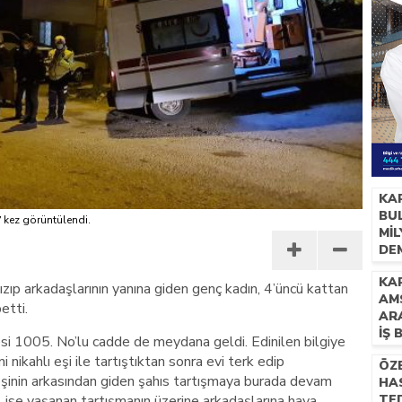
KA
BUL
7
kez görüntülendi.
Mİ
DE
İH
KAR
 kızıp arkadaşlarının yanına giden genç kadın, 4’üncü kattan
AM
etti.
AR
İŞ 
si 1005. No’lu cadde de meydana geldi. Edinilen bilgiye
 nikahlı eşi ile tartıştıktan sonra evi terk edip
ÖZ
lı eşinin arkasından giden şahıs tartışmaya burada devam
HAS
. ise yaşanan tartışmanın üzerine arkadaşlarına hava
TED