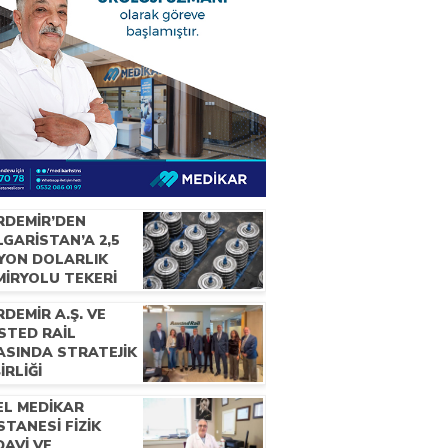
RDEMİR’DEN
GARİSTAN’A 2,5
LYON DOLARLIK
MİRYOLU TEKERİ
RACATI
DEMİR A.Ş. VE
STED RAİL
ASINDA STRATEJİK
BİRLİĞİ
EL MEDİKAR
TANESİ FİZİK
AVİ VE