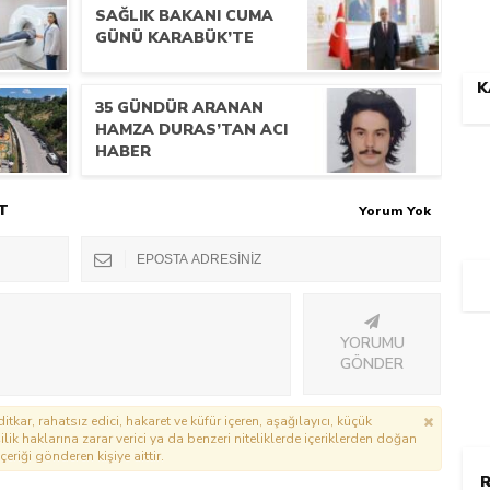
SAĞLIK BAKANI CUMA
GÜNÜ KARABÜK’TE
K
35 GÜNDÜR ARANAN
HAMZA DURAS’TAN ACI
HABER
T
Yorum Yok
YORUMU
GÖNDER
itkar, rahatsız edici, hakaret ve küfür içeren, aşağılayıcı, küçük
lik haklarına zarar verici ya da benzeri niteliklerde içeriklerden doğan
çeriği gönderen kişiye aittir.
R