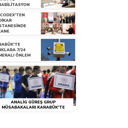
HABİLİTASYON
ANI UZM. DR.
OCODEX’TEN
CDET ÇATALBAŞ
DİKAR
E RÖPORTAJ
STANESİNDE
ZANE
KNİSYENLERİNE
ELİK EĞİTİM
RABÜK’TE
OGRAMI
RKLARA 7/24
MERALI ÖNLEM
ANALİG GÜREŞ GRUP
MÜSABAKALARI KARABÜK’TE
BAŞLADI