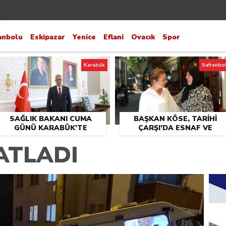
anbolu
Eskipazar
Yenice
Eflani
Ovacık
Spor
Karabük
Safranbo
SAĞLIK BAKANI CUMA
BAŞKAN KÖSE, TARİHİ
GÜNÜ KARABÜK’TE
ÇARŞI’DA ESNAF VE
VATANDAŞLARLA BULUŞT
ATLADI