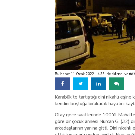
Bu haber 11 Ocak 2022 - 4:35 'de eklendi ve
68
Karabük’te tartıştığı dini nikahlı eşine
kendini boşluğa bırakarak hayatını kayb
Olay gece saatlerinde 100.Yıl Mahalle
göre bir çocuk annesi Nurcan G. (32) dini
arkadaşlarının yanına gitti. Dini nikah
ettikten sonra evden ayırıldı. Nurcan G