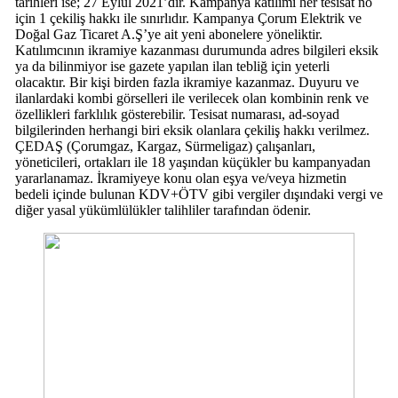
tarihleri ise; 27 Eylül 2021’dir. Kampanya katılımı her tesisat no
için 1 çekiliş hakkı ile sınırlıdır. Kampanya Çorum Elektrik ve
Doğal Gaz Ticaret A.Ş’ye ait yeni abonelere yöneliktir.
Katılımcının ikramiye kazanması durumunda adres bilgileri eksik
ya da bilinmiyor ise gazete yapılan ilan tebliğ için yeterli
olacaktır. Bir kişi birden fazla ikramiye kazanmaz. Duyuru ve
ilanlardaki kombi görselleri ile verilecek olan kombinin renk ve
özellikleri farklılık gösterebilir. Tesisat numarası, ad-soyad
bilgilerinden herhangi biri eksik olanlara çekiliş hakkı verilmez.
ÇEDAŞ (Çorumgaz, Kargaz, Sürmeligaz) çalışanları,
yöneticileri, ortakları ile 18 yaşından küçükler bu kampanyadan
yararlanamaz. İkramiyeye konu olan eşya ve/veya hizmetin
bedeli içinde bulunan KDV+ÖTV gibi vergiler dışındaki vergi ve
diğer yasal yükümlülükler talihliler tarafından ödenir.