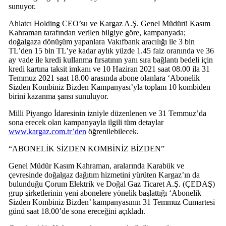
sunuyor.
Ahlatcı Holding CEO’su ve Kargaz A.Ş. Genel Müdürü Kasım
Kahraman tarafından verilen bilgiye göre, kampanyada;
doğalgaza dönüşüm yapanlara Vakıfbank aracılığı ile 3 bin
TL’den 15 bin TL’ye kadar aylık yüzde 1.45 faiz oranında ve 36
ay vade ile kredi kullanma fırsatının yanı sıra bağlantı bedeli için
kredi kartına taksit imkanı ve 10 Haziran 2021 saat 08.00 ila 31
Temmuz 2021 saat 18.00 arasında abone olanlara ‘Abonelik
Sizden Kombiniz Bizden Kampanyası’yla toplam 10 kombiden
birini kazanma şansı sunuluyor.
Milli Piyango İdaresinin izniyle düzenlenen ve 31 Temmuz’da
sona erecek olan kampanyayla ilgili tüm detaylar
www.kargaz.com.tr’den
öğrenilebilecek.
“ABONELİK SİZDEN KOMBİNİZ BİZDEN”
Genel Müdür Kasım Kahraman, aralarında Karabük ve
çevresinde doğalgaz dağıtım hizmetini yürüten Kargaz’ın da
bulunduğu Çorum Elektrik ve Doğal Gaz Ticaret A.Ş. (ÇEDAŞ)
grup şirketlerinin yeni abonelere yönelik başlattığı ‘Abonelik
Sizden Kombiniz Bizden’ kampanyasının 31 Temmuz Cumartesi
günü saat 18.00’de sona ereceğini açıkladı.