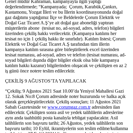
Genel müdür Kahraman, kampanyayla ilgili yaptığı
değerlendirmede; “Kampanyada; Çorum, Karabük,Çankırı,
Kastamonu, Yozgat İlleri ve bu İllerin koordinasyonunda doğal
gaz dağıtımı yaptığımız İlçe ve Beldelerde Çorum Elektrik ve
Doğal Gaz Ticaret A.Ş’ye ait doğal gaz aboneliği yaptıran
müşterilerin abone (tesisat no, ad-soyad, adres, telefon) bilgileri
üzerinden çekiliş hakkı verilecektir. (Kampanya katılımı her
tesisat no için 1 çekiliş hakkı ile sınırlıdır). Katılım listesi; Çorum
Elektrik ve Doğal Gaz Ticaret A.Ş tarafından tüm illerin
kampanya katılım sırasına göre birleştirilerek excel üzerinden
tesisat numarası, ad-soyad, adres ve telefon (tesisat numarası, ad-
soyad bilgileri dışında diğer bilgiler eksik olsa bile kampanya
katılım hakkı kazanır) bilgilerinden oluşacak ve çekilişten en az 2
iş günü önce notere teslim edilecektir.
ÇEKİLİŞ 9 AĞUSTOS’TA YAPILACAK
“Çekiliş; 9 Ağustos 2021 Saat 10.00’da Yeniyol Mahallesi Gazi
12. Sokak No:8 Çorum adresinde noter huzurunda ve halka açık
olarak gerçekleştirilecektir. Çekiliş sonuçları; 11 Ağustos 2021
Sabah Gazetesinde ve
www.corumgaz.com.tr
adresinden ilan
edilecektir. Çekilişten sonra asil ve yedek talihlilerin adreslerine
aynı anda taahhütlü posta kanalıyla tebligat yapılacaktır. Asil
talihlilerin son başvuru tarihi; 26 Ağustos, yedek talihlilerin son
başvuru tarihi; 10 Eylül, ikramiyelerin son teslim edilme/kullanma