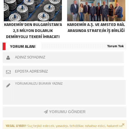
KARDEMİR’DEN BULGARİSTAN’A
KARDEMİR A.Ş. VE AMSTED RAİL
2,5 MİLYON DOLARLIK
ARASINDA STRATEJİK İŞ BİRLİĞİ
DEMİRYOLU TEKERİ İHRACATI
YORUM ALANI
Yorum Yok
YORUMU GÖNDER
YASAL UYARI!
Suç teşkil edecek, yasadışı, tehditkar, rahatsız edici, hakaret ve