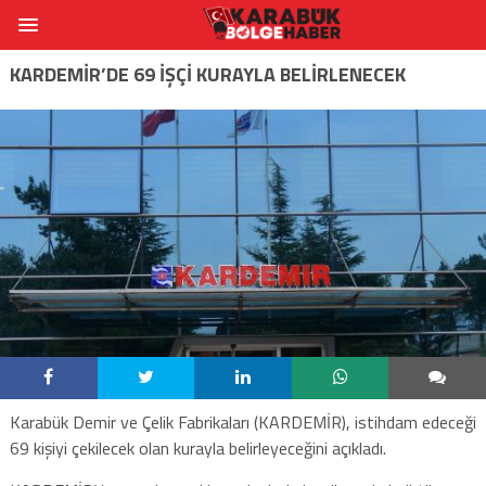
KARDEMİR’DE 69 İŞÇİ KURAYLA BELİRLENECEK
Karabük Demir ve Çelik Fabrikaları (KARDEMİR), istihdam edeceği
69 kişiyi çekilecek olan kurayla belirleyeceğini açıkladı.