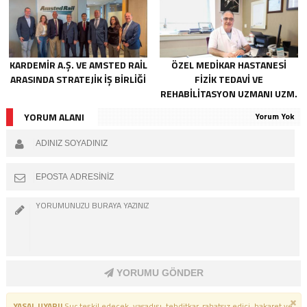
KARDEMİR A.Ş. VE AMSTED RAİL
ÖZEL MEDİKAR HASTANESİ
ARASINDA STRATEJİK İŞ BİRLİĞİ
FİZİK TEDAVİ VE
REHABİLİTASYON UZMANI UZM.
DR. NECDET ÇATALBAŞ İLE
YORUM ALANI
Yorum Yok
RÖPORTAJ
YORUMU GÖNDER
YASAL UYARI!
Suç teşkil edecek, yasadışı, tehditkar, rahatsız edici, hakaret ve