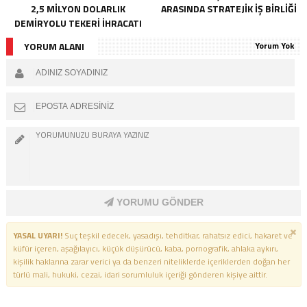
2,5 MİLYON DOLARLIK
ARASINDA STRATEJİK İŞ BİRLİĞİ
DEMİRYOLU TEKERİ İHRACATI
YORUM ALANI
Yorum Yok
YORUMU GÖNDER
YASAL UYARI!
Suç teşkil edecek, yasadışı, tehditkar, rahatsız edici, hakaret ve
küfür içeren, aşağılayıcı, küçük düşürücü, kaba, pornografik, ahlaka aykırı,
kişilik haklarına zarar verici ya da benzeri niteliklerde içeriklerden doğan her
türlü mali, hukuki, cezai, idari sorumluluk içeriği gönderen kişiye aittir.