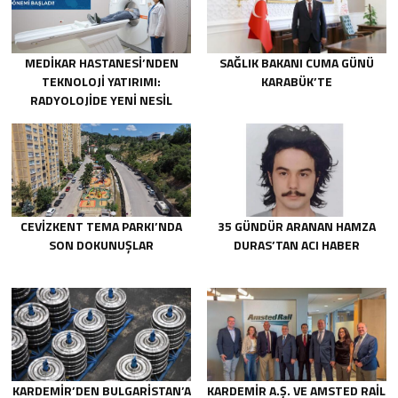
MEDİKAR HASTANESİ’NDEN
SAĞLIK BAKANI CUMA GÜNÜ
TEKNOLOJİ YATIRIMI:
KARABÜK’TE
RADYOLOJİDE YENİ NESİL
CİHAZLAR HİZMETE GİRDİ
CEVİZKENT TEMA PARKI’NDA
35 GÜNDÜR ARANAN HAMZA
SON DOKUNUŞLAR
DURAS’TAN ACI HABER
KARDEMİR’DEN BULGARİSTAN’A
KARDEMİR A.Ş. VE AMSTED RAİL