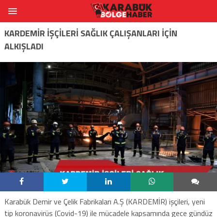
KARDEMİR İŞÇİLERİ SAĞLIK ÇALIŞANLARI İÇİN
ALKIŞLADI
Karabük Demir ve Çelik Fabrikaları A.Ş (KARDEMİR) işçileri, yeni
tip koronavirüs (Covid-19) ile mücadele kapsamında gece gündüz