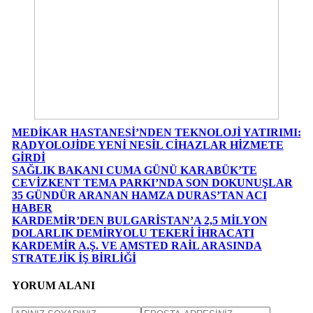
MEDİKAR HASTANESİ’NDEN TEKNOLOJİ YATIRIMI:
RADYOLOJİDE YENİ NESİL CİHAZLAR HİZMETE
GİRDİ
SAĞLIK BAKANI CUMA GÜNÜ KARABÜK’TE
CEVİZKENT TEMA PARKI’NDA SON DOKUNUŞLAR
35 GÜNDÜR ARANAN HAMZA DURAS’TAN ACI
HABER
KARDEMİR’DEN BULGARİSTAN’A 2,5 MİLYON
DOLARLIK DEMİRYOLU TEKERİ İHRACATI
KARDEMİR A.Ş. VE AMSTED RAİL ARASINDA
STRATEJİK İŞ BİRLİĞİ
YORUM ALANI