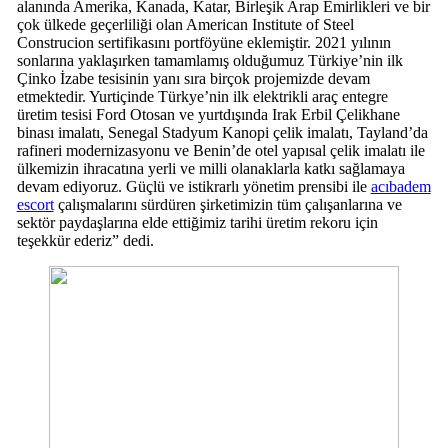
alanında Amerika, Kanada, Katar, Birleşik Arap Emirlikleri ve bir
çok ülkede geçerliliği olan American Institute of Steel
Construcion sertifikasını portföyüne eklemiştir. 2021 yılının
sonlarına yaklaşırken tamamlamış olduğumuz Türkiye’nin ilk
Çinko İzabe tesisinin yanı sıra birçok projemizde devam
etmektedir. Yurtiçinde Türkye’nin ilk elektrikli araç entegre
üretim tesisi Ford Otosan ve yurtdışında Irak Erbil Çelikhane
binası imalatı, Senegal Stadyum Kanopi çelik imalatı, Tayland’da
rafineri modernizasyonu ve Benin’de otel yapısal çelik imalatı ile
ülkemizin ihracatına yerli ve milli olanaklarla katkı sağlamaya
devam ediyoruz. Güçlü ve istikrarlı yönetim prensibi ile
acıbadem
escort
çalışmalarını sürdüren şirketimizin tüm çalışanlarına ve
sektör paydaşlarına elde ettiğimiz tarihi üretim rekoru için
teşekkür ederiz” dedi.