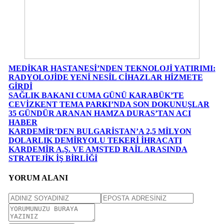
MEDİKAR HASTANESİ’NDEN TEKNOLOJİ YATIRIMI:
RADYOLOJİDE YENİ NESİL CİHAZLAR HİZMETE
GİRDİ
SAĞLIK BAKANI CUMA GÜNÜ KARABÜK’TE
CEVİZKENT TEMA PARKI’NDA SON DOKUNUŞLAR
35 GÜNDÜR ARANAN HAMZA DURAS’TAN ACI
HABER
KARDEMİR’DEN BULGARİSTAN’A 2,5 MİLYON
DOLARLIK DEMİRYOLU TEKERİ İHRACATI
KARDEMİR A.Ş. VE AMSTED RAİL ARASINDA
STRATEJİK İŞ BİRLİĞİ
YORUM ALANI