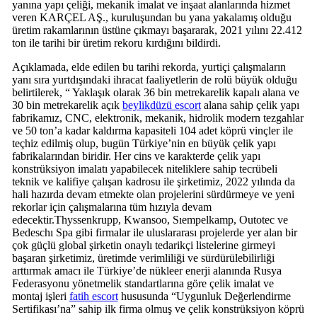
yanına yapı çeliği, mekanik imalat ve inşaat alanlarında hizmet
veren KARÇEL AŞ., kuruluşundan bu yana yakalamış olduğu
üretim rakamlarının üstüne çıkmayı başararak, 2021 yılını 22.412
ton ile tarihi bir üretim rekoru kırdığını bildirdi.
Açıklamada, elde edilen bu tarihi rekorda, yurtiçi çalışmaların
yanı sıra yurtdışındaki ihracat faaliyetlerin de rolü büyük olduğu
belirtilerek, “ Yaklaşık olarak 36 bin metrekarelik kapalı alana ve
30 bin metrekarelik açık
beylikdüzü escort
alana sahip çelik yapı
fabrikamız, CNC, elektronik, mekanik, hidrolik modern tezgahlar
ve 50 ton’a kadar kaldırma kapasiteli 104 adet köprü vinçler ile
teçhiz edilmiş olup, bugün Türkiye’nin en büyük çelik yapı
fabrikalarından biridir. Her cins ve karakterde çelik yapı
konstrüksiyon imalatı yapabilecek niteliklere sahip tecrübeli
teknik ve kalifiye çalışan kadrosu ile şirketimiz, 2022 yılında da
hali hazırda devam etmekte olan projelerini sürdürmeye ve yeni
rekorlar için çalışmalarına tüm hızıyla devam
edecektir.Thyssenkrupp, Kwansoo, Sıempelkamp, Outotec ve
Bedeschı Spa gibi firmalar ile uluslararası projelerde yer alan bir
çok güçlü global şirketin onaylı tedarikçi listelerine girmeyi
başaran şirketimiz, üretimde verimliliği ve sürdürülebilirliği
arttırmak amacı ile Türkiye’de nükleer enerji alanında Rusya
Federasyonu yönetmelik standartlarına göre çelik imalat ve
montaj işleri
fatih escort
hususunda “Uygunluk Değerlendirme
Sertifikası’na” sahip ilk firma olmuş ve çelik konstrüksiyon köprü