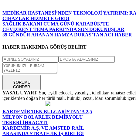
MEDİKAR HASTANESİ’NDEN TEKNOLOJİ YATIRIMI: RA
CİHAZLAR HİZMETE GİRDİ
SAĞLIK BAKANI CUMA GÜNÜ KARABÜK’TE
CEVİZKENT TEMA PARKI’NDA SON DOKUNUŞLAR
35 GÜNDÜR ARANAN HAMZA DURAS’TAN ACI HABER
HABER HAKKINDA GÖRÜŞ BELİRT
YORUMU
GÖNDER
YASAL UYARI!
Suç teşkil edecek, yasadışı, tehditkar, rahatsız edic
içeriklerden doğan her türlü mali, hukuki, cezai, idari sorumluluk içeriğ
KARDEMİR’DEN BULGARİSTAN’A 2,5
MİLYON DOLARLIK DEMİRYOLU
TEKERİ İHRACATI
KARDEMİR A.Ş. VE AMSTED RAİL
ARASINDA STRATEJİK İŞ BİRLİĞİ