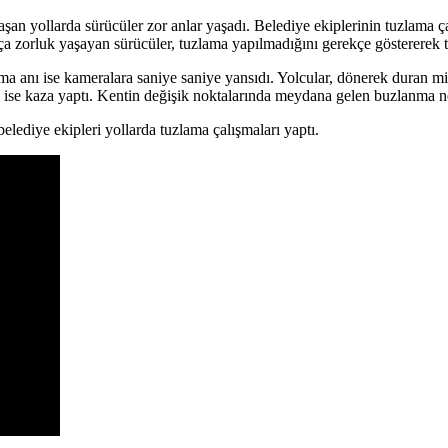
an yollarda sürücüler zor anlar yaşadı. Belediye ekiplerinin tuzlama ça
 zorluk yaşayan sürücüler, tuzlama yapılmadığını gerekçe göstererek t
a anı ise kameralara saniye saniye yansıdı. Yolcular, dönerek duran mi
rı ise kaza yaptı. Kentin değişik noktalarında meydana gelen buzlanma n
lediye ekipleri yollarda tuzlama çalışmaları yaptı.