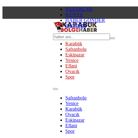
YAZARLAR
KÜNYE
HABER GÖNDER
İLETİŞİM
Karabük
Safranbolu
Eskipazar
Yenice
Eflani
Ovacık
Spor
Safranbolu
Yenice
Karabük
Ovacık
Eskipazar
Eflani
Spor