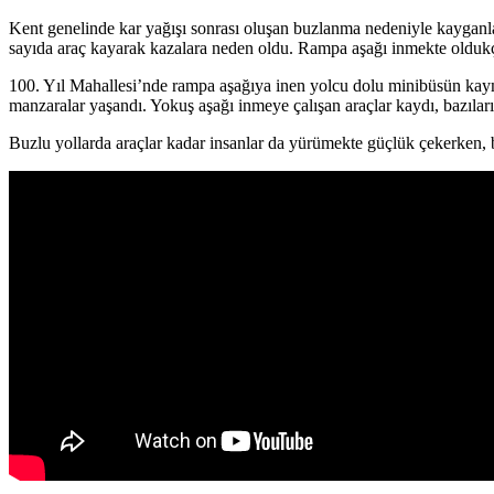
Kent genelinde kar yağışı sonrası oluşan buzlanma nedeniyle kayganlaş
sayıda araç kayarak kazalara neden oldu. Rampa aşağı inmekte oldukça
100. Yıl Mahallesi’nde rampa aşağıya inen yolcu dolu minibüsün kaym
manzaralar yaşandı. Yokuş aşağı inmeye çalışan araçlar kaydı, bazıla
Buzlu yollarda araçlar kadar insanlar da yürümekte güçlük çekerken, be