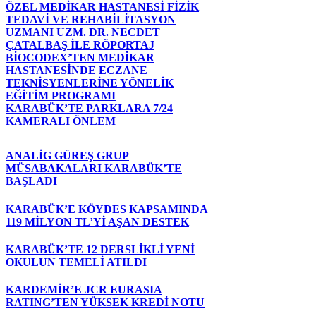
ÖZEL MEDİKAR HASTANESİ FİZİK
TEDAVİ VE REHABİLİTASYON
UZMANI UZM. DR. NECDET
ÇATALBAŞ İLE RÖPORTAJ
BİOCODEX’TEN MEDİKAR
HASTANESİNDE ECZANE
TEKNİSYENLERİNE YÖNELİK
EĞİTİM PROGRAMI
KARABÜK’TE PARKLARA 7/24
KAMERALI ÖNLEM
ANALİG GÜREŞ GRUP
MÜSABAKALARI KARABÜK’TE
BAŞLADI
KARABÜK’E KÖYDES KAPSAMINDA
119 MİLYON TL’Yİ AŞAN DESTEK
KARABÜK’TE 12 DERSLİKLİ YENİ
OKULUN TEMELİ ATILDI
KARDEMİR’E JCR EURASIA
RATING’TEN YÜKSEK KREDİ NOTU