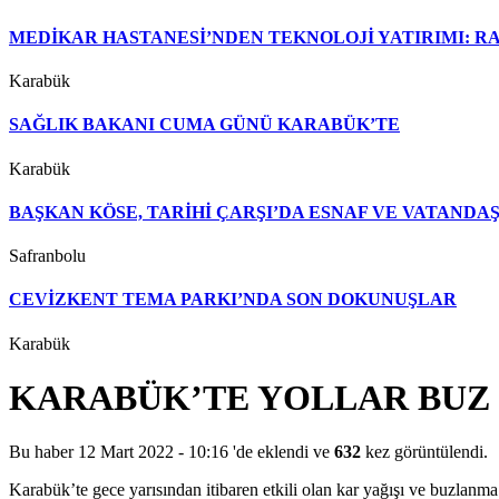
MEDİKAR HASTANESİ’NDEN TEKNOLOJİ YATIRIMI: RA
Karabük
SAĞLIK BAKANI CUMA GÜNÜ KARABÜK’TE
Karabük
BAŞKAN KÖSE, TARİHİ ÇARŞI’DA ESNAF VE VATAND
Safranbolu
CEVİZKENT TEMA PARKI’NDA SON DOKUNUŞLAR
Karabük
KARABÜK’TE YOLLAR BUZ 
Bu haber 12 Mart 2022 - 10:16 'de eklendi ve
632
kez görüntülendi.
Karabük’te gece yarısından itibaren etkili olan kar yağışı ve buzlan