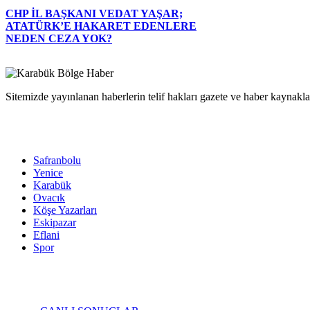
CHP İL BAŞKANI VEDAT YAŞAR;
ATATÜRK’E HAKARET EDENLERE
NEDEN CEZA YOK?
Sitemizde yayınlanan haberlerin telif hakları gazete ve haber kaynaklar
Safranbolu
Yenice
Karabük
Ovacık
Köşe Yazarları
Eskipazar
Eflani
Spor