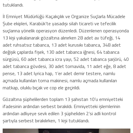
tutuklandı.
İl Emniyet Müdürlüğü Kaçakçılık ve Organize Suçlarla Mücadele
Şube ekipleri, Karabük’te yasadışı silah ticareti ve tefecilik
suçlarına yönelik operasyon düzenledi. Düzenlenen operasyonda
13 kişi yakalanarak gözaltına alınırken 28 adet av tüfeği, 14
adet ruhsatsız tabanca, 13 adet kurusıkı tabanca, 348 adet
değişik çaplarda fişek, 130 adet tabanca iğnesi, 64 tabanca
sürgüsü, 60 adet tabanca icra yayı, 52 adet tabanca şarjörü, 40
adet tabanca gövdesi, 30 adet tornavida, 11 adet eğe, 8 adet
pense, 13 adet lyrica hap, 1’er adet demir testere, namlu
açmada kullanılan torna makinesi, namlu açmada kullanılan
matkap, oluklu bıçak ve cop ele geçirildi.
Gözaltına şüphelilerden toplam 13 şahıstan 10’u emniyetteki
ifadesinin ardından serbest bırakıldı. Emniyetteki işlemlerinin
ardından adliyeye sevk edilen 3 şüpheliden 2’si adli kontrol
şartıyla serbest bırakılırken, 1 kişi tutuklandı.