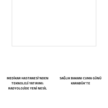
MEDİKAR HASTANESİ’NDEN
SAĞLIK BAKANI CUMA GÜNÜ
TEKNOLOJİ YATIRIMI:
KARABÜK’TE
RADYOLOJİDE YENİ NESİL
CİHAZLAR HİZMETE GİRDİ