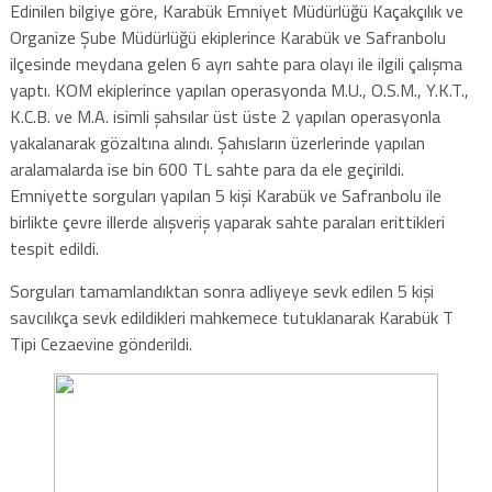
Edinilen bilgiye göre, Karabük Emniyet Müdürlüğü Kaçakçılık ve
Organize Şube Müdürlüğü ekiplerince Karabük ve Safranbolu
ilçesinde meydana gelen 6 ayrı sahte para olayı ile ilgili çalışma
yaptı. KOM ekiplerince yapılan operasyonda M.U., O.S.M., Y.K.T.,
K.C.B. ve M.A. isimli şahsılar üst üste 2 yapılan operasyonla
yakalanarak gözaltına alındı. Şahısların üzerlerinde yapılan
aralamalarda ise bin 600 TL sahte para da ele geçirildi.
Emniyette sorguları yapılan 5 kişi Karabük ve Safranbolu ile
birlikte çevre illerde alışveriş yaparak sahte paraları erittikleri
tespit edildi.
Sorguları tamamlandıktan sonra adliyeye sevk edilen 5 kişi
savcılıkça sevk edildikleri mahkemece tutuklanarak Karabük T
Tipi Cezaevine gönderildi.