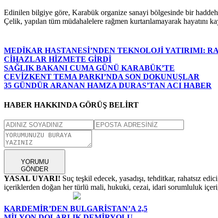
Edinilen bilgiye göre, Karabük organize sanayi bölgesinde bir hadde
Çelik, yapılan tüm müdahalelere rağmen kurtarılamayarak hayatını kaybe
MEDİKAR HASTANESİ’NDEN TEKNOLOJİ YATIRIMI: RA
CİHAZLAR HİZMETE GİRDİ
SAĞLIK BAKANI CUMA GÜNÜ KARABÜK’TE
CEVİZKENT TEMA PARKI’NDA SON DOKUNUŞLAR
35 GÜNDÜR ARANAN HAMZA DURAS’TAN ACI HABER
HABER HAKKINDA GÖRÜŞ BELİRT
YORUMU
GÖNDER
YASAL UYARI!
Suç teşkil edecek, yasadışı, tehditkar, rahatsız edic
içeriklerden doğan her türlü mali, hukuki, cezai, idari sorumluluk içeriğ
KARDEMİR’DEN BULGARİSTAN’A 2,5
MİLYON DOLARLIK DEMİRYOLU