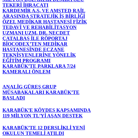
TEKERİ İHRACATI
KARDEMİR A.Ş. VE AMSTED RAİL
ARASINDA STRATEJİK İŞ BİRLİĞİ
ÖZEL MEDİKAR HASTANESİ FİZİK
TEDAVİ VE REHABİLİTASYON
UZMANI UZM. DR. NECDET
ÇATALBAŞ İLE RÖPORTAJ
BİOCODEX’TEN MEDİKAR
HASTANESİNDE ECZANE
TEKNİSYENLERİNE YÖNELİK
EĞİTİM PROGRAMI
KARABÜK’TE PARKLARA 7/24
KAMERALI ÖNLEM
ANALİG GÜREŞ GRUP
MÜSABAKALARI KARABÜK’TE
BAŞLADI
KARABÜK’E KÖYDES KAPSAMINDA
119 MİLYON TL’Yİ AŞAN DESTEK
KARABÜK’TE 12 DERSLİKLİ YENİ
OKULUN TEMELİ ATILDI