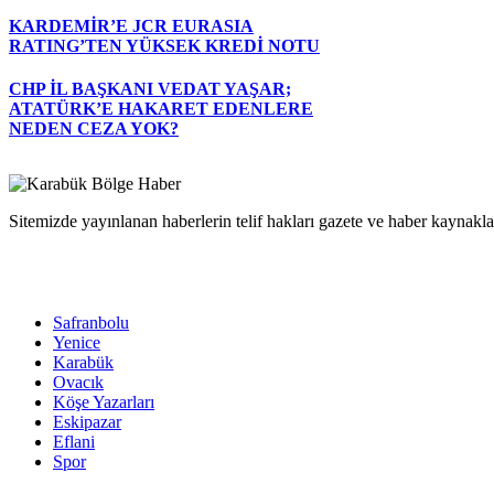
KARDEMİR’E JCR EURASIA
RATING’TEN YÜKSEK KREDİ NOTU
CHP İL BAŞKANI VEDAT YAŞAR;
ATATÜRK’E HAKARET EDENLERE
NEDEN CEZA YOK?
Sitemizde yayınlanan haberlerin telif hakları gazete ve haber kaynaklar
Safranbolu
Yenice
Karabük
Ovacık
Köşe Yazarları
Eskipazar
Eflani
Spor