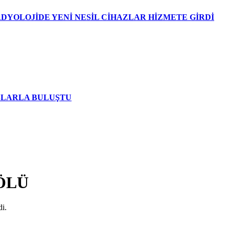
DYOLOJİDE YENİ NESİL CİHAZLAR HİZMETE GİRDİ
AŞLARLA BULUŞTU
 ÖLÜ
di.