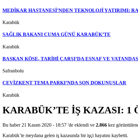
MEDİKAR HASTANESİ’NDEN TEKNOLOJİ YATIRIMI: RA
Karabük
SAĞLIK BAKANI CUMA GÜNÜ KARABÜK’TE
Karabük
BAŞKAN KÖSE, TARİHİ ÇARŞI’DA ESNAF VE VATAND
Safranbolu
CEVİZKENT TEMA PARKI’NDA SON DOKUNUŞLAR
Karabük
KARABÜK’TE İŞ KAZASI: 1
Bu haber 21 Kasım 2020 - 18:57 'de eklendi ve
2.866
kez görüntülen
Karabük’te meydana gelen iş kazasında bir işçi hayatını kaybetti.