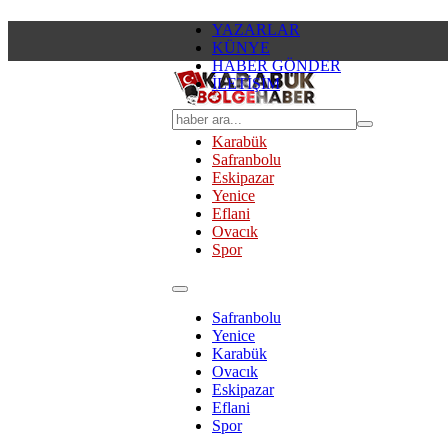
YAZARLAR
KÜNYE
HABER GÖNDER
İLETİŞİM
Karabük
Safranbolu
Eskipazar
Yenice
Eflani
Ovacık
Spor
Safranbolu
Yenice
Karabük
Ovacık
Eskipazar
Eflani
Spor