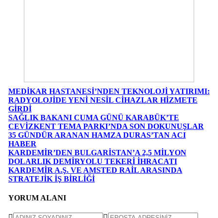
MEDİKAR HASTANESİ’NDEN TEKNOLOJİ YATIRIMI:
RADYOLOJİDE YENİ NESİL CİHAZLAR HİZMETE
GİRDİ
SAĞLIK BAKANI CUMA GÜNÜ KARABÜK’TE
CEVİZKENT TEMA PARKI’NDA SON DOKUNUŞLAR
35 GÜNDÜR ARANAN HAMZA DURAS’TAN ACI
HABER
KARDEMİR’DEN BULGARİSTAN’A 2,5 MİLYON
DOLARLIK DEMİRYOLU TEKERİ İHRACATI
KARDEMİR A.Ş. VE AMSTED RAİL ARASINDA
STRATEJİK İŞ BİRLİĞİ
YORUM ALANI