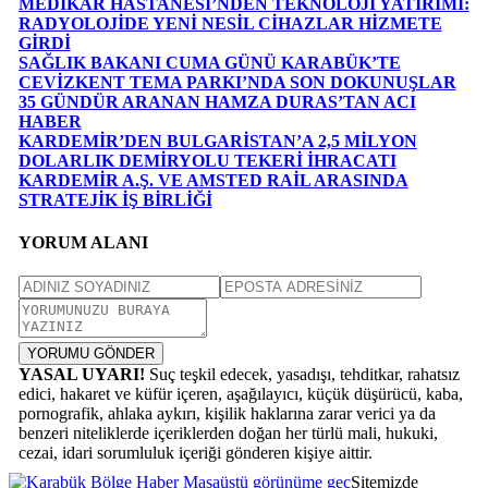
MEDİKAR HASTANESİ’NDEN TEKNOLOJİ YATIRIMI:
RADYOLOJİDE YENİ NESİL CİHAZLAR HİZMETE
GİRDİ
SAĞLIK BAKANI CUMA GÜNÜ KARABÜK’TE
CEVİZKENT TEMA PARKI’NDA SON DOKUNUŞLAR
35 GÜNDÜR ARANAN HAMZA DURAS’TAN ACI
HABER
KARDEMİR’DEN BULGARİSTAN’A 2,5 MİLYON
DOLARLIK DEMİRYOLU TEKERİ İHRACATI
KARDEMİR A.Ş. VE AMSTED RAİL ARASINDA
STRATEJİK İŞ BİRLİĞİ
YORUM ALANI
YORUMU GÖNDER
YASAL UYARI!
Suç teşkil edecek, yasadışı, tehditkar, rahatsız
edici, hakaret ve küfür içeren, aşağılayıcı, küçük düşürücü, kaba,
pornografik, ahlaka aykırı, kişilik haklarına zarar verici ya da
benzeri niteliklerde içeriklerden doğan her türlü mali, hukuki,
cezai, idari sorumluluk içeriği gönderen kişiye aittir.
Masaüstü görünüme geç
Sitemizde