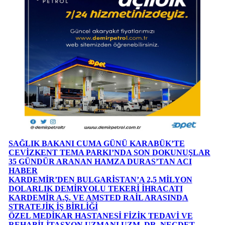
SAĞLIK BAKANI CUMA GÜNÜ KARABÜK’TE
CEVİZKENT TEMA PARKI’NDA SON DOKUNUŞLAR
35 GÜNDÜR ARANAN HAMZA DURAS’TAN ACI
HABER
KARDEMİR’DEN BULGARİSTAN’A 2,5 MİLYON
DOLARLIK DEMİRYOLU TEKERİ İHRACATI
KARDEMİR A.Ş. VE AMSTED RAİL ARASINDA
STRATEJİK İŞ BİRLİĞİ
ÖZEL MEDİKAR HASTANESİ FİZİK TEDAVİ VE
REHABİLİTASYON UZMANI UZM. DR. NECDET