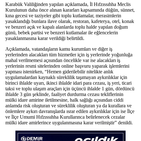
Karabük Valiliğinden yapılan açıklamada, İl Hıfzıssıhha Meclis
Kurulunun daha önce alınan kararları kapsamında düğün, sünnet,
kına gecesi ve taziyeler gibi toplu kutlamalar, merasimlerin
yasaklandığı bunlara ilave olarak, restoran, kafeterya, otel, konak
ve benzeri açık ve kapalı alanlarda toplu halde yapılan doğum
günü, bebek partisi ve benzeri kutlamalar ile eğlencelerin
yasaklanmasına karar verildiği belirtildi.
Açıklamada, vatandaşların kamu kurumları ve diğer iş
yerlerinden alacakları tüm hizmetler için iş yerlerinde yoğunluğa
mahal verilmemesi açısından öncelikle var ise alacakları iş
yerlerinin resmi sitelerinden online başvuru yaparak işlemlerini
yapması istenirken, “Hemen giderilebilir nitelikte anlık
uygulamalardan kaynaklı süreklilik taşımayan aykırılıklar için
birinci ihlalde uyarı, ikinci ihlalde idari para cezası, iş yeri, ticari
taksi ve toplu ulaşım araçları için üçüncü ihlalde 1 gün, dördüncü
ihlalde 3 gün şeklinde, faaliyet durdurma cezası tekliflerinin
mülki idare amirine iletilmesine, halk sağlığı açısından ciddi
anlamda risk oluşturan ve süreklilik oluşturan ya da kurallara ve
önlemlere aykırı davranışlarda ısrar edilen aykırılıklar için ise İlçe
ve İlçe Umumi Hıfzıssıhha Kurullarınca belirlenecek cezalar
mülki idare amirlerince uygulanmasına karar verilmiştir” denildi.