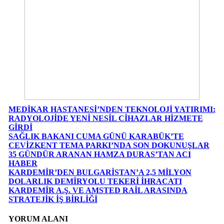
MEDİKAR HASTANESİ’NDEN TEKNOLOJİ YATIRIMI:
RADYOLOJİDE YENİ NESİL CİHAZLAR HİZMETE
GİRDİ
SAĞLIK BAKANI CUMA GÜNÜ KARABÜK’TE
CEVİZKENT TEMA PARKI’NDA SON DOKUNUŞLAR
35 GÜNDÜR ARANAN HAMZA DURAS’TAN ACI
HABER
KARDEMİR’DEN BULGARİSTAN’A 2,5 MİLYON
DOLARLIK DEMİRYOLU TEKERİ İHRACATI
KARDEMİR A.Ş. VE AMSTED RAİL ARASINDA
STRATEJİK İŞ BİRLİĞİ
YORUM ALANI