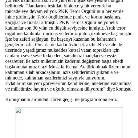
yönelik katılımların son 30 yılın en düşük seviyesine indiğini
belirterek, “Jandarma teşkilatı binlerce şehit vererek bu
mücadeleye devam ediyor. PKK Terör Örgütü’nün her yerde
inine girilmiştir. Terör örgütlerinde panik ve korku başlamış,
kaçışlar ve firarlar artmıştır. PKK Terör Örgütü’ne yönelik
katılımlar son 30 yılın en düşük seviyesine inmiştir. Artık terör
örgütüne katılımlar durmuş ve terör örgütü çözülmeye başlamıştır.
İşte bu zaferi sağlayan, bu başarıyı kazanan bu kahraman
gençlerimizdir. Onlarla ne kadar övünsek azdır. Bu vesile ile
üzerinde yaşadığımız mukaddes kutsal vatan toprakları için
canlarını seve seve feda eden, sarsılmaz inançları ve eşsiz
cesaretleri ile aziz milletimizin kaderini değiştiren başta ebedi
başkomutanımız Gazi Mustafa Kemal Atatürk olmak üzere onun
kahraman silah arkadaşlarını, aziz şehitlerimizi şükranla ve
minnetle, kahraman gazilerimizi saygıyla anıyorum.
Evlatlarımızın yeni görevlerinin kendilerine, ailelerine vatanımıza
ve milletimize hayırlı ve uğurlu olmasını diliyorum” diye konuştu.
Konuşmanın ardından Tören geçişi ile program sona erdi.