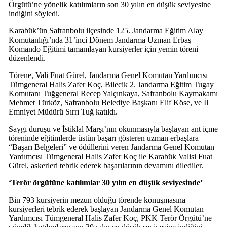
Örgütü’ne yönelik katılımların son 30 yılın en düşük seviyesine
indiğini söyledi.
Karabük’ün Safranbolu ilçesinde 125. Jandarma Eğitim Alay
Komutanlığı’nda 31’inci Dönem Jandarma Uzman Erbaş
Komando Eğitimi tamamlayan kursiyerler için yemin töreni
düzenlendi.
Törene, Vali Fuat Gürel, Jandarma Genel Komutan Yardımcısı
Tümgeneral Halis Zafer Koç, Bilecik 2. Jandarma Eğitim Tugay
Komutanı Tuğgeneral Recep Yalçınkaya, Safranbolu Kaymakamı
Mehmet Türköz, Safranbolu Belediye Başkanı Elif Köse, ve İl
Emniyet Müdürü Sırrı Tuğ katıldı.
Saygı duruşu ve İstiklal Marşı’nın okunmasıyla başlayan ant içme
töreninde eğitimlerde üstün başarı gösteren uzman erbaşlara
“Başarı Belgeleri” ve ödüllerini veren Jandarma Genel Komutan
Yardımcısı Tümgeneral Halis Zafer Koç ile Karabük Valisi Fuat
Gürel, askerleri tebrik ederek başarılarının devamını dilediler.
‘Terör örgütüne katılımlar 30 yılın en düşük seviyesinde’
Bin 793 kursiyerin mezun olduğu törende konuşmasına
kursiyerleri tebrik ederek başlayan Jandarma Genel Komutan
Yardımcısı Tümgeneral Halis Zafer Koç, PKK Terör Örgütü’ne