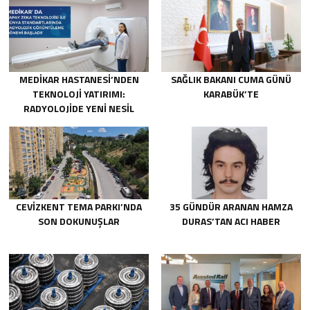
MEDİKAR HASTANESİ’NDEN
SAĞLIK BAKANI CUMA GÜNÜ
TEKNOLOJİ YATIRIMI:
KARABÜK’TE
RADYOLOJİDE YENİ NESİL
CİHAZLAR HİZMETE GİRDİ
CEVİZKENT TEMA PARKI’NDA
35 GÜNDÜR ARANAN HAMZA
SON DOKUNUŞLAR
DURAS’TAN ACI HABER