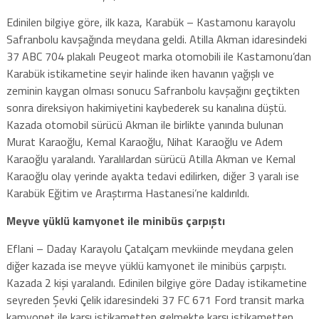
Edinilen bilgiye göre, ilk kaza, Karabük – Kastamonu karayolu
Safranbolu kavşağında meydana geldi. Atilla Akman idaresindeki
37 ABC 704 plakalı Peugeot marka otomobili ile Kastamonu’dan
Karabük istikametine seyir halinde iken havanın yağışlı ve
zeminin kaygan olması sonucu Safranbolu kavşağını geçtikten
sonra direksiyon hakimiyetini kaybederek su kanalına düştü.
Kazada otomobil sürücü Akman ile birlikte yanında bulunan
Murat Karaoğlu, Kemal Karaoğlu, Nihat Karaoğlu ve Adem
Karaoğlu yaralandı. Yaralılardan sürücü Atilla Akman ve Kemal
Karaoğlu olay yerinde ayakta tedavi edilirken, diğer 3 yaralı ise
Karabük Eğitim ve Araştırma Hastanesi’ne kaldırıldı.
Meyve yüklü kamyonet ile minibüs çarpıştı
Eflani – Daday Karayolu Çatalçam mevkiinde meydana gelen
diğer kazada ise meyve yüklü kamyonet ile minibüs çarpıştı.
Kazada 2 kişi yaralandı. Edinilen bilgiye göre Daday istikametine
seyreden Şevki Çelik idaresindeki 37 FC 671 Ford transit marka
kamyonet ile karşı istikametten gelmekte karşı istikametten