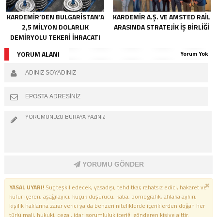
KARDEMİR’DEN BULGARİSTAN’A
KARDEMİR A.Ş. VE AMSTED RAİL
2,5 MİLYON DOLARLIK
ARASINDA STRATEJİK İŞ BİRLİĞİ
DEMİRYOLU TEKERİ İHRACATI
YORUM ALANI
Yorum Yok
YORUMU GÖNDER
YASAL UYARI!
Suç teşkil edecek, yasadışı, tehditkar, rahatsız edici, hakaret ve
küfür içeren, aşağılayıcı, küçük düşürücü, kaba, pornografik, ahlaka aykırı,
kişilik haklarına zarar verici ya da benzeri niteliklerde içeriklerden doğan her
türlü mali, hukuki, cezai, idari sorumluluk içeriği gönderen kişiye aittir.