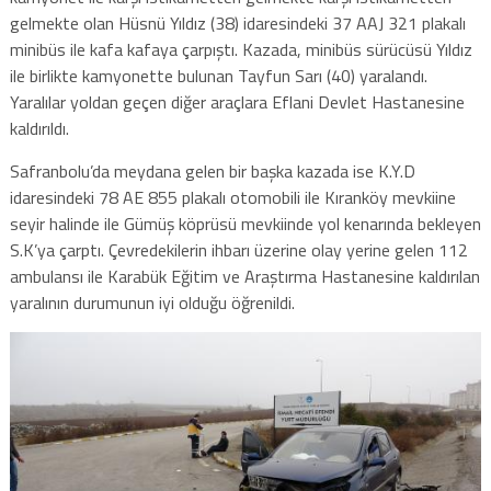
gelmekte olan Hüsnü Yıldız (38) idaresindeki 37 AAJ 321 plakalı
minibüs ile kafa kafaya çarpıştı. Kazada, minibüs sürücüsü Yıldız
ile birlikte kamyonette bulunan Tayfun Sarı (40) yaralandı.
Yaralılar yoldan geçen diğer araçlara Eflani Devlet Hastanesine
kaldırıldı.
Safranbolu’da meydana gelen bir başka kazada ise K.Y.D
idaresindeki 78 AE 855 plakalı otomobili ile Kıranköy mevkiine
seyir halinde ile Gümüş köprüsü mevkiinde yol kenarında bekleyen
S.K’ya çarptı. Çevredekilerin ihbarı üzerine olay yerine gelen 112
ambulansı ile Karabük Eğitim ve Araştırma Hastanesine kaldırılan
yaralının durumunun iyi olduğu öğrenildi.