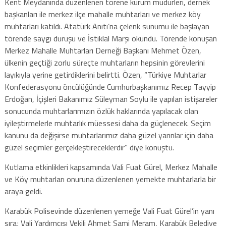
Kent Meydanında düzenlenen törene kurum müdürleri, dernek
başkanları ile merkez ilçe mahalle muhtarları ve merkez köy
muhtarları katıldı. Atatürk Anıtı’na çelenk sunumu ile başlayan
törende saygı duruşu ve İstiklal Marşı okundu. Törende konuşan
Merkez Mahalle Muhtarları Derneği Başkanı Mehmet Özen,
ülkenin geçtiği zorlu süreçte muhtarların hepsinin görevlerini
layıkıyla yerine getirdiklerini belirtti. Özen, “Türkiye Muhtarlar
Konfederasyonu öncülüğünde Cumhurbaşkanımız Recep Tayyip
Erdoğan, İçişleri Bakanımız Süleyman Soylu ile yapılan istişareler
sonucunda muhtarlarımızın özlük haklarında yapılacak olan
iyileştirmelerle muhtarlık müessesi daha da güçlenecek. Seçim
kanunu da değişirse muhtarlarımız daha güzel yarınlar için daha
güzel seçimler gerçekleştireceklerdir” diye konuştu.
Kutlama etkinlikleri kapsamında Vali Fuat Gürel, Merkez Mahalle
ve Köy muhtarları onuruna düzenlenen yemekte muhtarlarla bir
araya geldi.
Karabük Polisevinde düzenlenen yemeğe Vali Fuat Gürel’in yanı
sıra; Vali Yardımcısı Vekili Ahmet Sami Meram, Karabük Belediye