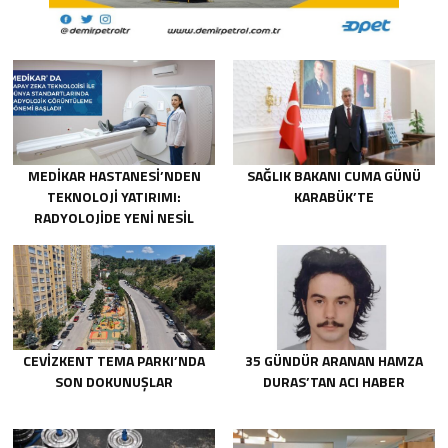
MEDİKAR HASTANESİ’NDEN
SAĞLIK BAKANI CUMA GÜNÜ
TEKNOLOJİ YATIRIMI:
KARABÜK’TE
RADYOLOJİDE YENİ NESİL
CİHAZLAR HİZMETE GİRDİ
CEVİZKENT TEMA PARKI’NDA
35 GÜNDÜR ARANAN HAMZA
SON DOKUNUŞLAR
DURAS’TAN ACI HABER