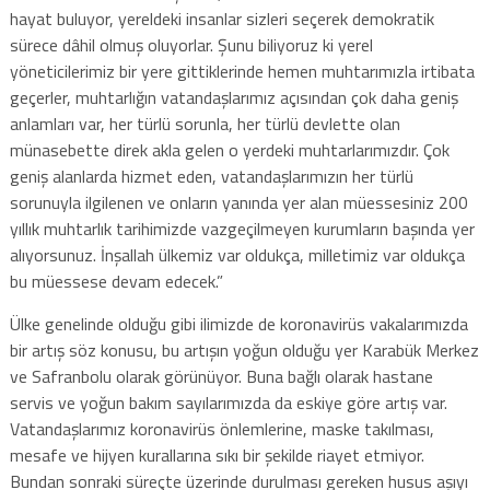
hayat buluyor, yereldeki insanlar sizleri seçerek demokratik
sürece dâhil olmuş oluyorlar. Şunu biliyoruz ki yerel
yöneticilerimiz bir yere gittiklerinde hemen muhtarımızla irtibata
geçerler, muhtarlığın vatandaşlarımız açısından çok daha geniş
anlamları var, her türlü sorunla, her türlü devlette olan
münasebette direk akla gelen o yerdeki muhtarlarımızdır. Çok
geniş alanlarda hizmet eden, vatandaşlarımızın her türlü
sorunuyla ilgilenen ve onların yanında yer alan müessesiniz 200
yıllık muhtarlık tarihimizde vazgeçilmeyen kurumların başında yer
alıyorsunuz. İnşallah ülkemiz var oldukça, milletimiz var oldukça
bu müessese devam edecek.”
Ülke genelinde olduğu gibi ilimizde de koronavirüs vakalarımızda
bir artış söz konusu, bu artışın yoğun olduğu yer Karabük Merkez
ve Safranbolu olarak görünüyor. Buna bağlı olarak hastane
servis ve yoğun bakım sayılarımızda da eskiye göre artış var.
Vatandaşlarımız koronavirüs önlemlerine, maske takılması,
mesafe ve hijyen kurallarına sıkı bir şekilde riayet etmiyor.
Bundan sonraki süreçte üzerinde durulması gereken husus aşıyı