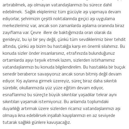
artırabilmek, aşı olmayan vatandaşlarımızı bu sürece dahil
edebilmek. Sağlık ekiplerimiz tüm gücüyle aşı yapmaya devam
ediyorlar, şehrimizin çeşitli noktalarında geçici aşı uygulama
merkezlerimiz var, ancak son zamanlarda aşılama oranında biraz
zayıflama var. Çevre illere de baktığımızda oran olarak da
gerideyiz, bu iyi bir şey değil, çünkü tüm sevdiklerimiz birer tehdit
altında, çünkü aşı bizim bu hastalığa karşı en önemli silahımız. Bu
konuda sizler önder insanlarsınız, etrafınızda bulunduğunuz
ortamlarda aşıyı teşvik etmek lazım, sizlerden istirhamımız
vatandaşlarımızı bu konuda bilgilendirelim. Bu hastalıkla bir buçuk
senedir beraberce savaşıyoruz ancak sorun bitmiş değil devam
ediyor. Kış aylarına girmek üzereyiz, süreç biraz daha sıkıntılı
sürebilir, okullarımızda yüz yüze eğitim devam ediyor,
esnaflarımız bu süreçte büyük sıkıntılar yaşadılar tekrar aynı
sıkıntıları yaşamak istemiyoruz. Bu anlamda toplumdaki
duyarlılığı artırmak üzere sizlerden ricamız vatandaşlarımızı aşı
olmaya ikna edebilirsek inşallah kayıplarımızı en az seviyede
tutarak sağlıklı günlere kavuşacağız.