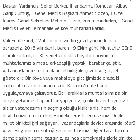
Başkan Yardımcısı Seher Berker, İl Jandarma Komutanı Albay
Garip Gümüş, İl Genel Meclis Başkanı Ahmet Sözen, İl Özel
İdaresi Genel Sekreteri Mehmet Uzun, kurum müdürleri, İl Genel
Meclis üyeleri ile mahalle ve köy muhtarları katıldı.
Vali Fuat Gürel, “Muhtarlarımızın bu güzel gününde hep
beraberiz, 2015 yılından itibaren 19 Ekim günü Muhtarlar Günü
olarak kutlanıyor. 30 senelik meslek hayatım boyunca
muhtarlarımızla mesai arkadaşlığı yaptık, beraber çalıştık,
vatandaşlarımızın sorunlarını el birliği ile çözmeye gayret
gösterdik. Bir köye veya mahalleye gittiğimizde orada ki
muhatabımız muhtarlarımızdır, Karabük’te de bunu
uygulayamaya çalışıyoruz. Belli aralıklarla muhtarlarımızla bir
araya geliyoruz, toplantılar yapıyoruz, çünkü bizler biliyoruz ki
sizler vatandaşımızın seçmiş olduğu kişilersiniz, hem de
devletimizin en ücra köşesindeki temsilcilerimizsiniz. Devlet
millet birlikteliğini sağlayan, vatandaşlarla devlet arasında köprü
vazifesi gören önemli öğelerinden birisiniz. Diğer taraftan da
demokrasinin temel taşısınız, aslında demokrasi sizlerle birlikte