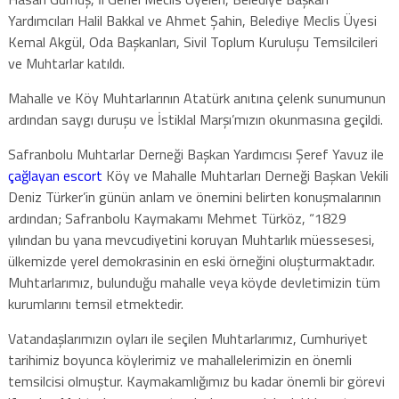
Yardımcıları Halil Bakkal ve Ahmet Şahin, Belediye Meclis Üyesi
Kemal Akgül, Oda Başkanları, Sivil Toplum Kuruluşu Temsilcileri
ve Muhtarlar katıldı.
Mahalle ve Köy Muhtarlarının Atatürk anıtına çelenk sunumunun
ardından saygı duruşu ve İstiklal Marşı’mızın okunmasına geçildi.
Safranbolu Muhtarlar Derneği Başkan Yardımcısı Şeref Yavuz ile
çağlayan escort
Köy ve Mahalle Muhtarları Derneği Başkan Vekili
Deniz Türker’in günün anlam ve önemini belirten konuşmalarının
ardından; Safranbolu Kaymakamı Mehmet Türköz, “1829
yılından bu yana mevcudiyetini koruyan Muhtarlık müessesesi,
ülkemizde yerel demokrasinin en eski örneğini oluşturmaktadır.
Muhtarlarımız, bulunduğu mahalle veya köyde devletimizin tüm
kurumlarını temsil etmektedir.
Vatandaşlarımızın oyları ile seçilen Muhtarlarımız, Cumhuriyet
tarihimiz boyunca köylerimiz ve mahallelerimizin en önemli
temsilcisi olmuştur. Kaymakamlığımız bu kadar önemli bir görevi