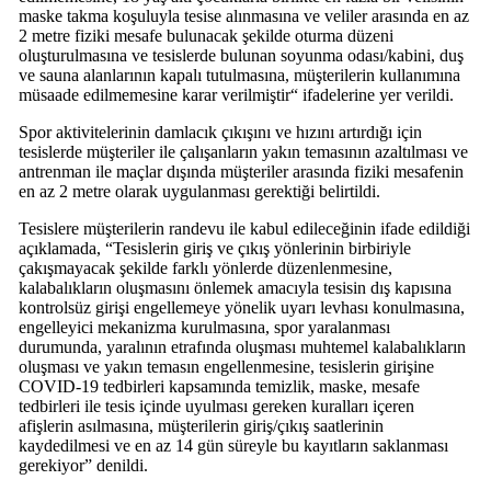
maske takma koşuluyla tesise alınmasına ve veliler arasında en az
2 metre fiziki mesafe bulunacak şekilde oturma düzeni
oluşturulmasına ve tesislerde bulunan soyunma odası/kabini, duş
ve sauna alanlarının kapalı tutulmasına, müşterilerin kullanımına
müsaade edilmemesine karar verilmiştir“ ifadelerine yer verildi.
Spor aktivitelerinin damlacık çıkışını ve hızını artırdığı için
tesislerde müşteriler ile çalışanların yakın temasının azaltılması ve
antrenman ile maçlar dışında müşteriler arasında fiziki mesafenin
en az 2 metre olarak uygulanması gerektiği belirtildi.
Tesislere müşterilerin randevu ile kabul edileceğinin ifade edildiği
açıklamada, “Tesislerin giriş ve çıkış yönlerinin birbiriyle
çakışmayacak şekilde farklı yönlerde düzenlenmesine,
kalabalıkların oluşmasını önlemek amacıyla tesisin dış kapısına
kontrolsüz girişi engellemeye yönelik uyarı levhası konulmasına,
engelleyici mekanizma kurulmasına, spor yaralanması
durumunda, yaralının etrafında oluşması muhtemel kalabalıkların
oluşması ve yakın temasın engellenmesine, tesislerin girişine
COVID-19 tedbirleri kapsamında temizlik, maske, mesafe
tedbirleri ile tesis içinde uyulması gereken kuralları içeren
afişlerin asılmasına, müşterilerin giriş/çıkış saatlerinin
kaydedilmesi ve en az 14 gün süreyle bu kayıtların saklanması
gerekiyor” denildi.