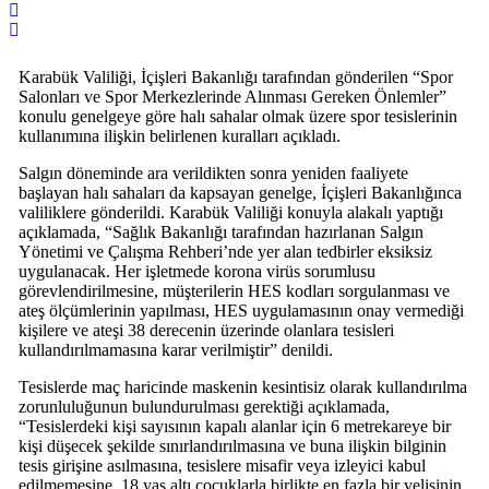
Karabük Valiliği, İçişleri Bakanlığı tarafından gönderilen “Spor
Salonları ve Spor Merkezlerinde Alınması Gereken Önlemler”
konulu genelgeye göre halı sahalar olmak üzere spor tesislerinin
kullanımına ilişkin belirlenen kuralları açıkladı.
Salgın döneminde ara verildikten sonra yeniden faaliyete
başlayan halı sahaları da kapsayan genelge, İçişleri Bakanlığınca
valiliklere gönderildi. Karabük Valiliği konuyla alakalı yaptığı
açıklamada, “Sağlık Bakanlığı tarafından hazırlanan Salgın
Yönetimi ve Çalışma Rehberi’nde yer alan tedbirler eksiksiz
uygulanacak. Her işletmede korona virüs sorumlusu
görevlendirilmesine, müşterilerin HES kodları sorgulanması ve
ateş ölçümlerinin yapılması, HES uygulamasının onay vermediği
kişilere ve ateşi 38 derecenin üzerinde olanlara tesisleri
kullandırılmamasına karar verilmiştir” denildi.
Tesislerde maç haricinde maskenin kesintisiz olarak kullandırılma
zorunluluğunun bulundurulması gerektiği açıklamada,
“Tesislerdeki kişi sayısının kapalı alanlar için 6 metrekareye bir
kişi düşecek şekilde sınırlandırılmasına ve buna ilişkin bilginin
tesis girişine asılmasına, tesislere misafir veya izleyici kabul
edilmemesine, 18 yaş altı çocuklarla birlikte en fazla bir velisinin