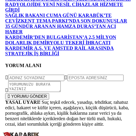
RADYOLOJİDE YENİ NESİL CİHAZLAR HİZMETE
GİRDİ
SAĞLIK BAKANI CUMA GÜNÜ KARABÜK’TE
CEVİZKENT TEMA PARKI’NDA SON DOKUNUŞLAR
35 GÜNDÜR ARANAN HAMZA DURAS’TAN ACI
HABER
KARDEMİR’DEN BULGARİSTAN’A 2,5 MİLYON
DOLARLIK DEMİRYOLU TEKERİ İHRACATI
KARDEMİR A.Ş. VE AMSTED RAİL ARASINDA
STRATEJİK İŞ BİRLİĞİ
YORUM ALANI
YORUMU GÖNDER
YASAL UYARI!
Suç teşkil edecek, yasadışı, tehditkar, rahatsız
edici, hakaret ve küfür içeren, aşağılayıcı, küçük düşürücü, kaba,
pornografik, ahlaka aykırı, kişilik haklarına zarar verici ya da
benzeri niteliklerde içeriklerden doğan her türlü mali, hukuki,
cezai, idari sorumluluk içeriği gönderen kişiye aittir.