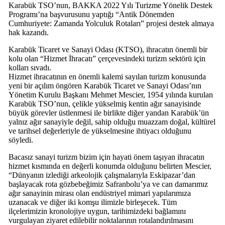
Karabük TSO’nun, BAKKA 2022 Yılı Turizme Yönelik Destek
Programı’na başvurusunu yaptığı “Antik Dönemden
Cumhuriyete: Zamanda Yolculuk Rotaları” projesi destek almaya
hak kazandı.
Karabük Ticaret ve Sanayi Odası (KTSO), ihracatın önemli bir
kolu olan “Hizmet İhracatı” çerçevesindeki turizm sektörü için
kolları sıvadı.
Hizmet ihracatının en önemli kalemi sayılan turizm konusunda
yeni bir açılım öngören Karabük Ticaret ve Sanayi Odası’nın
Yönetim Kurulu Başkanı Mehmet Mescier, 1954 yılında kurulan
Karabük TSO’nun, çelikle yükselmiş kentin ağır sanayisinde
büyük görevler üstlenmesi ile birlikte diğer yandan Karabük’ün
yalnız ağır sanayiyle değil, sahip olduğu muazzam doğal, kültürel
ve tarihsel değerleriyle de yükselmesine ihtiyacı olduğunu
söyledi.
Bacasız sanayi turizm bizim için hayati önem taşıyan ihracatın
hizmet kısmında en değerli konumda olduğunu belirten Mescier,
“Dünyanın izlediği arkeolojik çalışmalarıyla Eskipazar’dan
başlayacak rota gözbebeğimiz Safranbolu’ya ve can damarımız
ağır sanayinin mirası olan endüstriyel mimari yapılarımıza
uzanacak ve diğer iki komşu ilimizle birleşecek. Tüm
ilçelerimizin kronolojiye uygun, tarihimizdeki bağlamını
vurgulayan ziyaret edilebilir noktalarının rotalandırılmasını