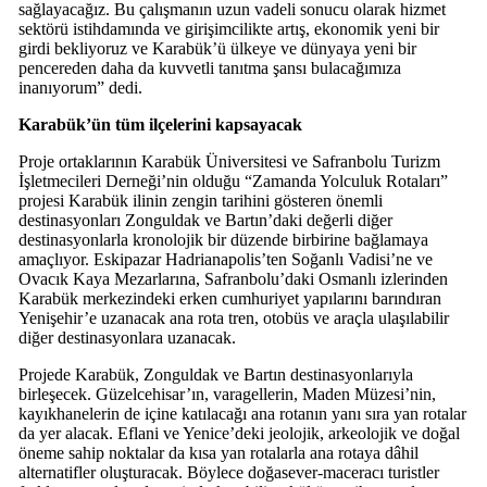
sağlayacağız. Bu çalışmanın uzun vadeli sonucu olarak hizmet
sektörü istihdamında ve girişimcilikte artış, ekonomik yeni bir
girdi bekliyoruz ve Karabük’ü ülkeye ve dünyaya yeni bir
pencereden daha da kuvvetli tanıtma şansı bulacağımıza
inanıyorum” dedi.
Karabük’ün tüm ilçelerini kapsayacak
Proje ortaklarının Karabük Üniversitesi ve Safranbolu Turizm
İşletmecileri Derneği’nin olduğu “Zamanda Yolculuk Rotaları”
projesi Karabük ilinin zengin tarihini gösteren önemli
destinasyonları Zonguldak ve Bartın’daki değerli diğer
destinasyonlarla kronolojik bir düzende birbirine bağlamaya
amaçlıyor. Eskipazar Hadrianapolis’ten Soğanlı Vadisi’ne ve
Ovacık Kaya Mezarlarına, Safranbolu’daki Osmanlı izlerinden
Karabük merkezindeki erken cumhuriyet yapılarını barındıran
Yenişehir’e uzanacak ana rota tren, otobüs ve araçla ulaşılabilir
diğer destinasyonlara uzanacak.
Projede Karabük, Zonguldak ve Bartın destinasyonlarıyla
birleşecek. Güzelcehisar’ın, varagellerin, Maden Müzesi’nin,
kayıkhanelerin de içine katılacağı ana rotanın yanı sıra yan rotalar
da yer alacak. Eflani ve Yenice’deki jeolojik, arkeolojik ve doğal
öneme sahip noktalar da kısa yan rotalarla ana rotaya dâhil
alternatifler oluşturacak. Böylece doğasever-maceracı turistler