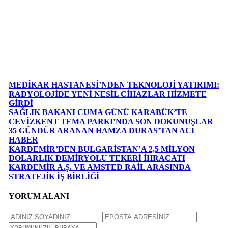
MEDİKAR HASTANESİ’NDEN TEKNOLOJİ YATIRIMI:
RADYOLOJİDE YENİ NESİL CİHAZLAR HİZMETE
GİRDİ
SAĞLIK BAKANI CUMA GÜNÜ KARABÜK’TE
CEVİZKENT TEMA PARKI’NDA SON DOKUNUŞLAR
35 GÜNDÜR ARANAN HAMZA DURAS’TAN ACI
HABER
KARDEMİR’DEN BULGARİSTAN’A 2,5 MİLYON
DOLARLIK DEMİRYOLU TEKERİ İHRACATI
KARDEMİR A.Ş. VE AMSTED RAİL ARASINDA
STRATEJİK İŞ BİRLİĞİ
YORUM ALANI