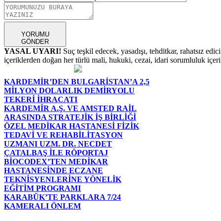
YORUMU
GÖNDER
YASAL UYARI!
Suç teşkil edecek, yasadışı, tehditkar, rahatsız edic
içeriklerden doğan her türlü mali, hukuki, cezai, idari sorumluluk içeriğ
KARDEMİR’DEN BULGARİSTAN’A 2,5
MİLYON DOLARLIK DEMİRYOLU
TEKERİ İHRACATI
KARDEMİR A.Ş. VE AMSTED RAİL
ARASINDA STRATEJİK İŞ BİRLİĞİ
ÖZEL MEDİKAR HASTANESİ FİZİK
TEDAVİ VE REHABİLİTASYON
UZMANI UZM. DR. NECDET
ÇATALBAŞ İLE RÖPORTAJ
BİOCODEX’TEN MEDİKAR
HASTANESİNDE ECZANE
TEKNİSYENLERİNE YÖNELİK
EĞİTİM PROGRAMI
KARABÜK’TE PARKLARA 7/24
KAMERALI ÖNLEM