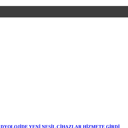
DYOLOJİDE YENİ NESİL CİHAZLAR HİZMETE GİRDİ