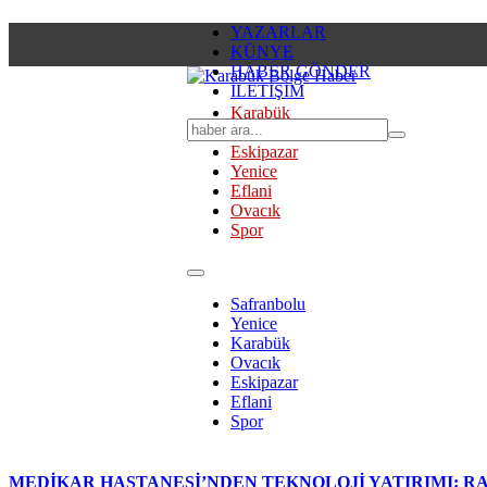
YAZARLAR
KÜNYE
HABER GÖNDER
İLETİŞİM
Karabük
Safranbolu
Eskipazar
Yenice
Eflani
Ovacık
Spor
Safranbolu
Yenice
Karabük
Ovacık
Eskipazar
Eflani
Spor
MEDİKAR HASTANESİ’NDEN TEKNOLOJİ YATIRIMI: RA