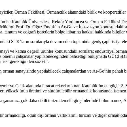
iciler, Orman Fakültesi, Ormancılık alanındaki birlik ve kooperatifler i
n ile Karabük Üniversitesi Rektör Yardımcısı ve Orman Fakültesi Dekan
el Müdürü Prof. Dr. Oğuz Fındık’ın Ar-Ge ve İnosvasyon konusundak
nıtım ve coğrafi işaretlerin bölge itibarına katkısı hakkında bilgiler 
nındaki STK’ların sorularıyla devam eden toplantıda geniş çaplı istişarel
anayi ve katma değerli ürünler konusundaki sorulara; endüstriyel orman
da önemli çalışmalar yapılabileceğinden bahsettiği buluşmada GÜCİSD
lması gerektiğinden söz etti.
orman sanayisinde yapılabilecek çalışmalardan ve Ar-Ge’nin pahalı 
 ve Çelik alanında ihracat rekorları kıran Karabük’ün en güçlü 2. Sa
eri yüksek ürün üretimi ve sürdürülebilir ormancılık konusunda istenen
ma şansımız, çok daha etkili turizm temelli girişimlerinde bulunmamız,
lir ormancılığı, odun dışı orman varlıklarını, turizmi ve diğer orman o