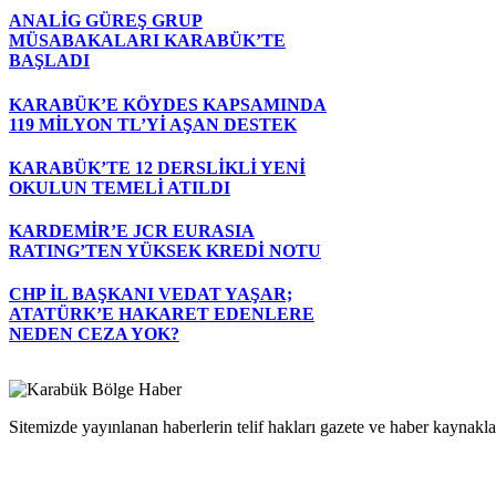
ANALİG GÜREŞ GRUP
MÜSABAKALARI KARABÜK’TE
BAŞLADI
KARABÜK’E KÖYDES KAPSAMINDA
119 MİLYON TL’Yİ AŞAN DESTEK
KARABÜK’TE 12 DERSLİKLİ YENİ
OKULUN TEMELİ ATILDI
KARDEMİR’E JCR EURASIA
RATING’TEN YÜKSEK KREDİ NOTU
CHP İL BAŞKANI VEDAT YAŞAR;
ATATÜRK’E HAKARET EDENLERE
NEDEN CEZA YOK?
Sitemizde yayınlanan haberlerin telif hakları gazete ve haber kaynaklar