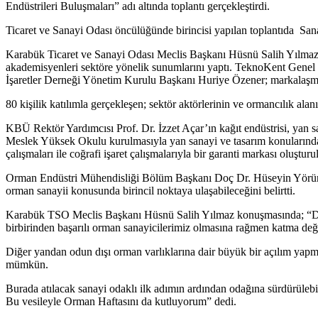
Endüstrileri Buluşmaları” adı altında toplantı gerçekleştirdi.
Ticaret ve Sanayi Odası öncülüğünde birincisi yapılan toplantıda Sanay
Karabük Ticaret ve Sanayi Odası Meclis Başkanı Hüsnü Salih Yılmaz’ı
akademisyenleri sektöre yönelik sunumlarını yaptı. TeknoKent Gen
İşaretler Derneği Yönetim Kurulu Başkanı Huriye Özener; markalaşma, ta
80 kişilik katılımla gerçekleşen; sektör aktörlerinin ve ormancılık ala
KBÜ Rektör Yardımcısı Prof. Dr. İzzet Açar’ın kağıt endüstrisi, yan s
Meslek Yüksek Okulu kurulmasıyla yan sanayi ve tasarım konuların
çalışmaları ile coğrafi işaret çalışmalarıyla bir garanti markası oluşturu
Orman Endüstri Mühendisliği Bölüm Başkanı Doç Dr. Hüseyin Yörür, 
orman sanayii konusunda birincil noktaya ulaşabileceğini belirtti.
Karabük TSO Meclis Başkanı Hüsnü Salih Yılmaz konuşmasında; “Demir
birbirinden başarılı orman sanayicilerimiz olmasına rağmen katma değ
Diğer yandan odun dışı orman varlıklarına dair büyük bir açılım yap
mümkün.
Burada atılacak sanayi odaklı ilk adımın ardından odağına sürdürülebi
Bu vesileyle Orman Haftasını da kutluyorum” dedi.