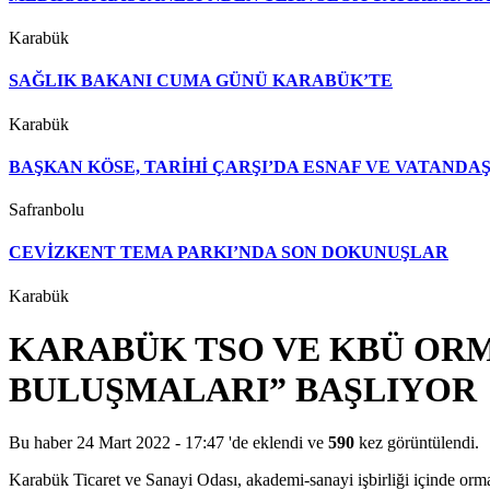
Karabük
SAĞLIK BAKANI CUMA GÜNÜ KARABÜK’TE
Karabük
BAŞKAN KÖSE, TARİHİ ÇARŞI’DA ESNAF VE VATAND
Safranbolu
CEVİZKENT TEMA PARKI’NDA SON DOKUNUŞLAR
Karabük
KARABÜK TSO VE KBÜ ORM
BULUŞMALARI” BAŞLIYOR
Bu haber 24 Mart 2022 - 17:47 'de eklendi ve
590
kez görüntülendi.
Karabük Ticaret ve Sanayi Odası, akademi-sanayi işbirliği içinde orm