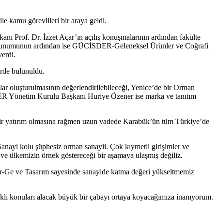
le kamu görevlileri bir araya geldi.
ı Prof. Dr. İzzet Açar’ın açılış konuşmalarının ardından fakülte
i sunumunun ardından ise GÜCİSDER-Geleneksel Ürünler ve Coğrafi
verdi.
erde bulunuldu.
lar oluşturulmasının değerlendirilebileceği, Yenice’de bir Orman
ER Yönetim Kurulu Başkanı Huriye Özener ise marka ve tanıtım
bir yatırım olmasına rağmen uzun vadede Karabük’ün tüm Türkiye’de
nayi kolu şüphesiz orman sanayii. Çok kıymetli girişimler ve
 ve ülkemizin örnek göstereceği bir aşamaya ulaşmış değiliz.
 Ar-Ge ve Tasarım sayesinde sanayide katma değeri yükseltmemiz
daklı konuları alacak büyük bir çabayı ortaya koyacağımıza inanıyorum.