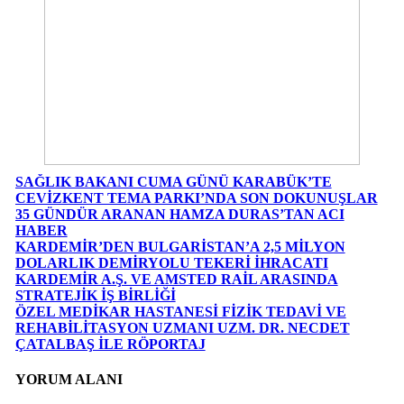
SAĞLIK BAKANI CUMA GÜNÜ KARABÜK’TE
CEVİZKENT TEMA PARKI’NDA SON DOKUNUŞLAR
35 GÜNDÜR ARANAN HAMZA DURAS’TAN ACI
HABER
KARDEMİR’DEN BULGARİSTAN’A 2,5 MİLYON
DOLARLIK DEMİRYOLU TEKERİ İHRACATI
KARDEMİR A.Ş. VE AMSTED RAİL ARASINDA
STRATEJİK İŞ BİRLİĞİ
ÖZEL MEDİKAR HASTANESİ FİZİK TEDAVİ VE
REHABİLİTASYON UZMANI UZM. DR. NECDET
ÇATALBAŞ İLE RÖPORTAJ
YORUM ALANI