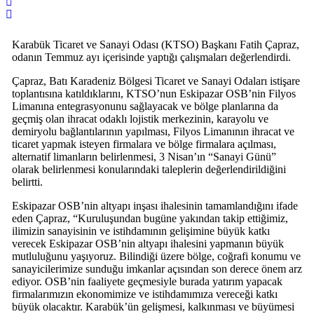
Karabük Ticaret ve Sanayi Odası (KTSO) Başkanı Fatih Çapraz,
odanın Temmuz ayı içerisinde yaptığı çalışmaları değerlendirdi.
Çapraz, Batı Karadeniz Bölgesi Ticaret ve Sanayi Odaları istişare
toplantısına katıldıklarını, KTSO’nun Eskipazar OSB’nin Filyos
Limanına entegrasyonunu sağlayacak ve bölge planlarına da
geçmiş olan ihracat odaklı lojistik merkezinin, karayolu ve
demiryolu bağlantılarının yapılması, Filyos Limanının ihracat ve
ticaret yapmak isteyen firmalara ve bölge firmalara açılması,
alternatif limanların belirlenmesi, 3 Nisan’ın “Sanayi Günü”
olarak belirlenmesi konularındaki taleplerin değerlendirildiğini
belirtti.
Eskipazar OSB’nin altyapı inşası ihalesinin tamamlandığını ifade
eden Çapraz, “Kuruluşundan bugüne yakından takip ettiğimiz,
ilimizin sanayisinin ve istihdamının gelişimine büyük katkı
verecek Eskipazar OSB’nin altyapı ihalesini yapmanın büyük
mutluluğunu yaşıyoruz. Bilindiği üzere bölge, coğrafi konumu ve
sanayicilerimize sunduğu imkanlar açısından son derece önem arz
ediyor. OSB’nin faaliyete geçmesiyle burada yatırım yapacak
firmalarımızın ekonomimize ve istihdamımıza vereceği katkı
büyük olacaktır. Karabük’ün gelişmesi, kalkınması ve büyümesi