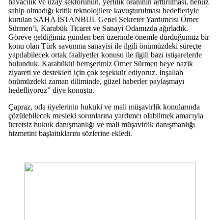
havacılık ve uzay sektörünün, yerlilik oranının arttırılması, henüz
sahip olmadığı kritik teknolojilere kavuşturulması hedefleriyle
kurulan SAHA İSTANBUL Genel Sekreter Yardımcısı Ömer
Sürmen’i, Karabük Ticaret ve Sanayi Odamızda ağırladık.
Göreve geldiğimiz günden beri üzerinde önemle durduğumuz bir
konu olan Türk savunma sanayisi ile ilgili önümüzdeki süreçte
yapılabilecek ortak faaliyetler konusu ile ilgili bazı istişarelerde
bulunduk. Karabüklü hemşerimiz Ömer Sürmen beye nazik
ziyareti ve destekleri için çok teşekkür ediyoruz. İnşallah
önümüzdeki zaman diliminde, güzel haberler paylaşmayı
hedefliyoruz” diye konuştu.
Çapraz, oda üyelerinin hukuki ve mali müşavirlik konularında
çözülebilecek mesleki sorunlarına yardımcı olabilmek amacıyla
ücretsiz hukuk danışmanlığı ve mali müşavirlik danışmanlığı
hizmetini başlattıklarını sözlerine ekledi.