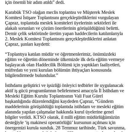
için önemli bir adım atıldı” dedi.
Karabük TSO olağan meclis toplantısı ve Müşterek Meslek
Komitesi İstişare Toplantısını gerçekleştirdiklerini vurgulayan
Çapraz, toplantıda meslek komiteleri üyelerinin sektörleri ile
alakalı sorunları ve çözüm önerilerinin görüşüldüğünü belirtti.
Demir çelik sektöründe üretim yapan haddecilerin katılımlarıyla
2. Meslek Komitesi Toplantısını gerçekleştirdiklerini anlatan
Çapraz, şunları kaydetti:
“Toplantıya katılan müdür ve öğretmenlerimiz, önümüzdeki
eğitim ve öğretim döneminde ülkemizde ilk defa eğitim vermeye
başlayacak olan Haddecilik Bölümü için yaptıkları faaliyetleri,
müfredatı ve yeni kurulan bölümün ihtiyaçları konusunda
bilgilendirmede bulundular.”
İstihdamı geliştirici ve işsizliği önleyici tedbirler ile uygulanacak
aktif iş gücü programlarının belirlenmesi amacıyla İl İstihdam ve
Mesleki Eğitim Kurulu Toplantısının Vali Fuat Gürel
başkanlığında düzenlendiğini kaydeden Çapraz, “Gündem
maddelerinin görüşüldüğü toplantıda istihdam ve mesleki eğitim
alanında yapılan çalışmalar hakkında kurul üyelerine genel
bilgiler verildi. KTSO olarak, il milli eğitim müdürlüğümüzün
desteğiyle ‘iş makinesi operatörlüğü’ kursunun açılması için
önergemizi kurula sunduk. 28 Temmuz tarihinde, Türk savunma,