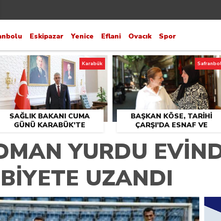
anbolu
Eskipazar
Yenice
Eflani
Ovacık
Spor
Karabük
Safranbo
SAĞLIK BAKANI CUMA
BAŞKAN KÖSE, TARİHİ
GÜNÜ KARABÜK’TE
ÇARŞI’DA ESNAF VE
VATANDAŞLARLA BULUŞT
DMAN YURDU EVİND
İBİYETE UZANDI