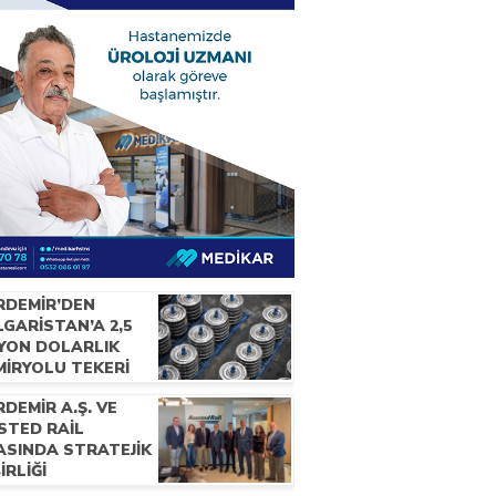
RDEMİR’DEN
GARİSTAN’A 2,5
LYON DOLARLIK
MİRYOLU TEKERİ
RACATI
DEMİR A.Ş. VE
STED RAİL
ASINDA STRATEJİK
BİRLİĞİ