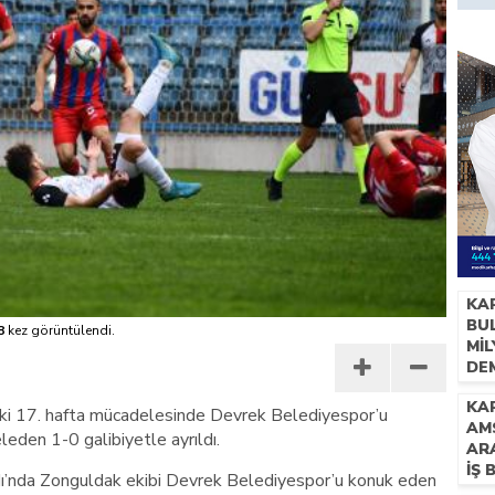
KA
BUL
8
kez görüntülendi.
Mİ
DE
İH
KAR
ki 17. hafta mücadelesinde Devrek Belediyespor’u
AM
eden 1-0 galibiyetle ayrıldı.
AR
İŞ 
ı’nda Zonguldak ekibi Devrek Belediyespor’u konuk eden