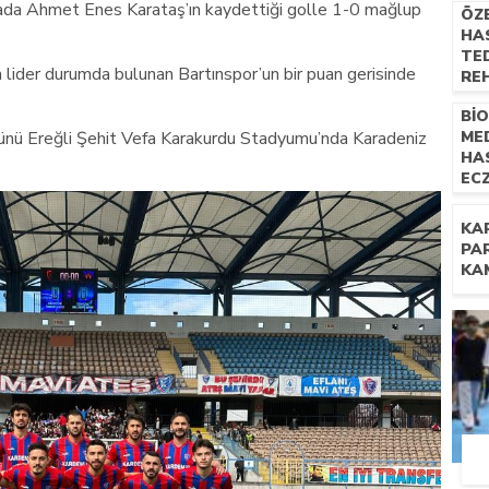
kada Ahmet Enes Karataş’ın kaydettiği golle 1-0 mağlup
ÖZ
HAS
TED
lider durumda bulunan Bartınspor’un bir puan gerisinde
RE
UZM
Bİ
NE
nü Ereğli Şehit Vefa Karakurdu Stadyumu’nda Karadeniz
ME
İL
HA
EC
TE
YÖN
KA
PR
PA
KA