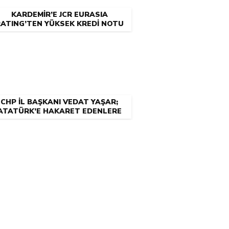
KARDEMİR’E JCR EURASIA
ATING’TEN YÜKSEK KREDİ NOTU
CHP İL BAŞKANI VEDAT YAŞAR;
ATATÜRK’E HAKARET EDENLERE
NEDEN CEZA YOK?