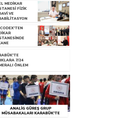
EL MEDİKAR
TANESİ FİZİK
AVİ VE
HABİLİTASYON
ANI UZM. DR.
OCODEX’TEN
CDET ÇATALBAŞ
DİKAR
E RÖPORTAJ
STANESİNDE
ZANE
KNİSYENLERİNE
ELİK EĞİTİM
RABÜK’TE
OGRAMI
RKLARA 7/24
MERALI ÖNLEM
ANALİG GÜREŞ GRUP
MÜSABAKALARI KARABÜK’TE
BAŞLADI