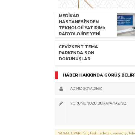
MEDİKAR
HASTANESİ’NDEN
TEKNOLOJİ YATIRIMI:
RADYOLOJİDE YENİ
NESİL CİHAZLAR
HİZMETE GİRDİ
CEVİZKENT TEMA
PARKI’NDA SON
DOKUNUŞLAR
HABER HAKKINDA GÖRÜŞ BELİR
YASAL UYARI!
Suç teşkil edecek, yasadışı, tehd