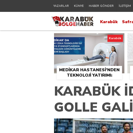
YAZARLAR
KÜNYE
HABER GÖNDER
İLETİŞİM
Karabük
Safr
Karabük
MEDİKAR HASTANESİ’NDEN
TEKNOLOJİ YATIRIMI:
RADYOLOJİDE YENİ NESİL
KARABÜK İ
CİHAZLAR HİZMETE GİRDİ
GOLLE GAL