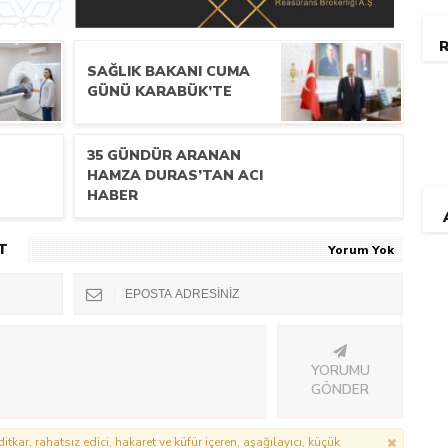
R
SAĞLIK BAKANI CUMA
GÜNÜ KARABÜK’TE
35 GÜNDÜR ARANAN
HAMZA DURAS’TAN ACI
HABER
T
Yorum Yok
YORUMU
GÖNDER
itkar, rahatsız edici, hakaret ve küfür içeren, aşağılayıcı, küçük