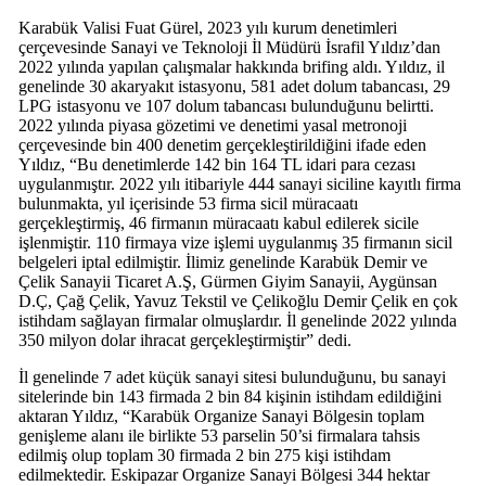
Karabük Valisi Fuat Gürel, 2023 yılı kurum denetimleri
çerçevesinde Sanayi ve Teknoloji İl Müdürü İsrafil Yıldız’dan
2022 yılında yapılan çalışmalar hakkında brifing aldı. Yıldız, il
genelinde 30 akaryakıt istasyonu, 581 adet dolum tabancası, 29
LPG istasyonu ve 107 dolum tabancası bulunduğunu belirtti.
2022 yılında piyasa gözetimi ve denetimi yasal metronoji
çerçevesinde bin 400 denetim gerçekleştirildiğini ifade eden
Yıldız, “Bu denetimlerde 142 bin 164 TL idari para cezası
uygulanmıştır. 2022 yılı itibariyle 444 sanayi siciline kayıtlı firma
bulunmakta, yıl içerisinde 53 firma sicil müracaatı
gerçekleştirmiş, 46 firmanın müracaatı kabul edilerek sicile
işlenmiştir. 110 firmaya vize işlemi uygulanmış 35 firmanın sicil
belgeleri iptal edilmiştir. İlimiz genelinde Karabük Demir ve
Çelik Sanayii Ticaret A.Ş, Gürmen Giyim Sanayii, Aygünsan
D.Ç, Çağ Çelik, Yavuz Tekstil ve Çelikoğlu Demir Çelik en çok
istihdam sağlayan firmalar olmuşlardır. İl genelinde 2022 yılında
350 milyon dolar ihracat gerçekleştirmiştir” dedi.
İl genelinde 7 adet küçük sanayi sitesi bulunduğunu, bu sanayi
sitelerinde bin 143 firmada 2 bin 84 kişinin istihdam edildiğini
aktaran Yıldız, “Karabük Organize Sanayi Bölgesin toplam
genişleme alanı ile birlikte 53 parselin 50’si firmalara tahsis
edilmiş olup toplam 30 firmada 2 bin 275 kişi istihdam
edilmektedir. Eskipazar Organize Sanayi Bölgesi 344 hektar