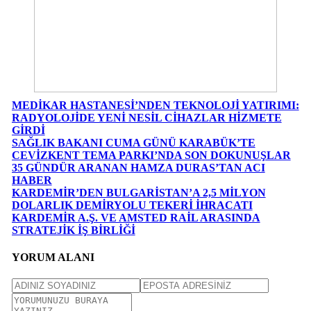
MEDİKAR HASTANESİ’NDEN TEKNOLOJİ YATIRIMI:
RADYOLOJİDE YENİ NESİL CİHAZLAR HİZMETE
GİRDİ
SAĞLIK BAKANI CUMA GÜNÜ KARABÜK’TE
CEVİZKENT TEMA PARKI’NDA SON DOKUNUŞLAR
35 GÜNDÜR ARANAN HAMZA DURAS’TAN ACI
HABER
KARDEMİR’DEN BULGARİSTAN’A 2,5 MİLYON
DOLARLIK DEMİRYOLU TEKERİ İHRACATI
KARDEMİR A.Ş. VE AMSTED RAİL ARASINDA
STRATEJİK İŞ BİRLİĞİ
YORUM ALANI