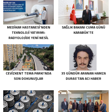
MEDİKAR HASTANESİ’NDEN
SAĞLIK BAKANI CUMA GÜNÜ
TEKNOLOJİ YATIRIMI:
KARABÜK’TE
RADYOLOJİDE YENİ NESİL
CİHAZLAR HİZMETE GİRDİ
CEVİZKENT TEMA PARKI’NDA
35 GÜNDÜR ARANAN HAMZA
SON DOKUNUŞLAR
DURAS’TAN ACI HABER