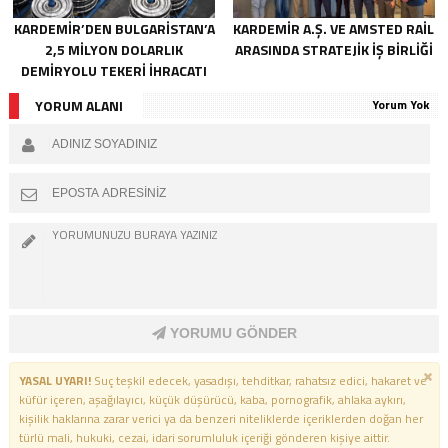
KARDEMİR’DEN BULGARİSTAN’A
KARDEMİR A.Ş. VE AMSTED RAİL
2,5 MİLYON DOLARLIK
ARASINDA STRATEJİK İŞ BİRLİĞİ
DEMİRYOLU TEKERİ İHRACATI
YORUM ALANI
Yorum Yok
YORUMU GÖNDER
YASAL UYARI!
Suç teşkil edecek, yasadışı, tehditkar, rahatsız edici, hakaret ve
küfür içeren, aşağılayıcı, küçük düşürücü, kaba, pornografik, ahlaka aykırı,
kişilik haklarına zarar verici ya da benzeri niteliklerde içeriklerden doğan her
türlü mali, hukuki, cezai, idari sorumluluk içeriği gönderen kişiye aittir.