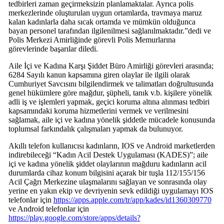
tedbirleri zaman geçirmeksizin planlamaktalar. Ayrıca polis
merkezlerinde oluşturulan uygun ortamlarda, travmaya maruz
kalan kadınlarla daha sıcak ortamda ve mümkün olduğunca
bayan personel tarafından ilgilenilmesi sağlanılmaktadır.”dedi ve
Polis Merkezi Amirliğinde görevli Polis Memurlarına
görevlerinde başarılar diledi.
Aile İçi ve Kadına Karşı Şiddet Büro Amirliği görevleri arasında;
6284 Sayılı kanun kapsamına giren olaylar ile ilgili olarak
Cumhuriyet Savcısını bilgilendirmek ve talimatları doğrultusunda
genel hükümlere göre mağdur, şüpheli, tanık v.b. kişilere yönelik
adli iş ve işlemleri yapmak, geçici koruma altına alınması tedbiri
kapsamındaki koruma hizmetlerini vermek ve verilmesini
sağlamak, aile içi ve kadına yönelik şiddetle mücadele konusunda
toplumsal farkındalık çalışmaları yapmak da bulunuyor.
Akıllı telefon kullanıcısı kadınların, IOS ve Android marketlerden
indirebileceği “Kadın Acil Destek Uygulaması (KADES)”; aile
içi ve kadına yönelik şiddet olaylarının mağduru kadınların acil
durumlarda cihaz konum bilgisini açarak bir tuşla 112/155/156
Acil Çağrı Merkezine ulaşmalarını sağlayan ve sonrasında olay
yerine en yakın ekip ve devriyenin sevk edildiği uygulamayı IOS
telefonlar için
https://apps.apple.com/tr/app/kades/id1360309770
ve Android telefonlar için
https://play.google.com/store/apps/details?