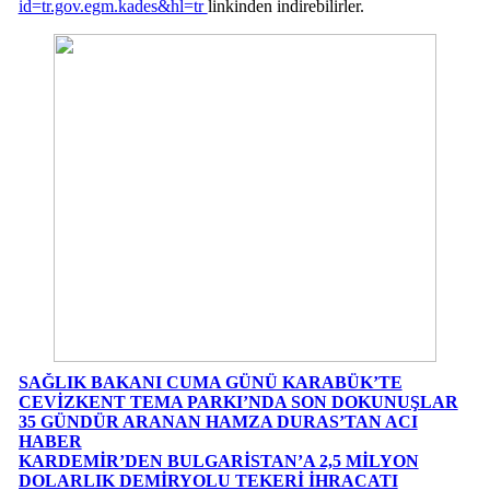
id=tr.gov.egm.kades&hl=tr
linkinden indirebilirler.
SAĞLIK BAKANI CUMA GÜNÜ KARABÜK’TE
CEVİZKENT TEMA PARKI’NDA SON DOKUNUŞLAR
35 GÜNDÜR ARANAN HAMZA DURAS’TAN ACI
HABER
KARDEMİR’DEN BULGARİSTAN’A 2,5 MİLYON
DOLARLIK DEMİRYOLU TEKERİ İHRACATI