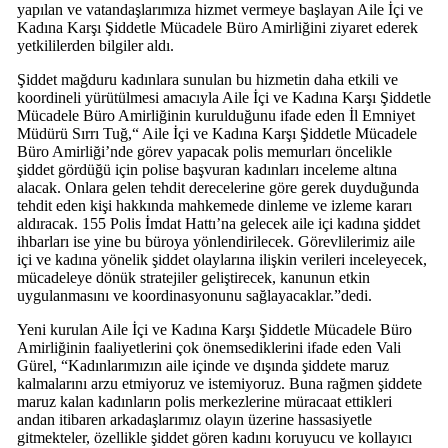
yapılan ve vatandaşlarımıza hizmet vermeye başlayan Aile İçi ve
Kadına Karşı Şiddetle Mücadele Büro Amirliğini ziyaret ederek
yetkililerden bilgiler aldı.
Şiddet mağduru kadınlara sunulan bu hizmetin daha etkili ve
koordineli yürütülmesi amacıyla Aile İçi ve Kadına Karşı Şiddetle
Mücadele Büro Amirliğinin kurulduğunu ifade eden İl Emniyet
Müdürü Sırrı Tuğ,“ Aile İçi ve Kadına Karşı Şiddetle Mücadele
Büro Amirliği’nde görev yapacak polis memurları öncelikle
şiddet gördüğü için polise başvuran kadınları inceleme altına
alacak. Onlara gelen tehdit derecelerine göre gerek duyduğunda
tehdit eden kişi hakkında mahkemede dinleme ve izleme kararı
aldıracak. 155 Polis İmdat Hattı’na gelecek aile içi kadına şiddet
ihbarları ise yine bu büroya yönlendirilecek. Görevlilerimiz aile
içi ve kadına yönelik şiddet olaylarına ilişkin verileri inceleyecek,
mücadeleye dönük stratejiler geliştirecek, kanunun etkin
uygulanmasını ve koordinasyonunu sağlayacaklar.”dedi.
Yeni kurulan Aile İçi ve Kadına Karşı Şiddetle Mücadele Büro
Amirliğinin faaliyetlerini çok önemsediklerini ifade eden Vali
Gürel, “Kadınlarımızın aile içinde ve dışında şiddete maruz
kalmalarını arzu etmiyoruz ve istemiyoruz. Buna rağmen şiddete
maruz kalan kadınların polis merkezlerine müracaat ettikleri
andan itibaren arkadaşlarımız olayın üzerine hassasiyetle
gitmekteler, özellikle şiddet gören kadını koruyucu ve kollayıcı