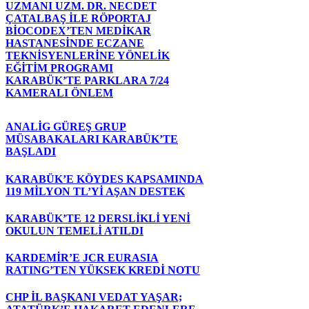
UZMANI UZM. DR. NECDET
ÇATALBAŞ İLE RÖPORTAJ
BİOCODEX’TEN MEDİKAR
HASTANESİNDE ECZANE
TEKNİSYENLERİNE YÖNELİK
EĞİTİM PROGRAMI
KARABÜK’TE PARKLARA 7/24
KAMERALI ÖNLEM
ANALİG GÜREŞ GRUP
MÜSABAKALARI KARABÜK’TE
BAŞLADI
KARABÜK’E KÖYDES KAPSAMINDA
119 MİLYON TL’Yİ AŞAN DESTEK
KARABÜK’TE 12 DERSLİKLİ YENİ
OKULUN TEMELİ ATILDI
KARDEMİR’E JCR EURASIA
RATING’TEN YÜKSEK KREDİ NOTU
CHP İL BAŞKANI VEDAT YAŞAR;