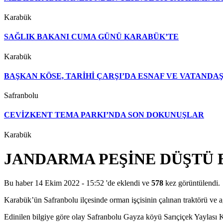
Karabük
SAĞLIK BAKANI CUMA GÜNÜ KARABÜK’TE
Karabük
BAŞKAN KÖSE, TARİHİ ÇARŞI’DA ESNAF VE VATAND
Safranbolu
CEVİZKENT TEMA PARKI’NDA SON DOKUNUŞLAR
Karabük
JANDARMA PEŞİNE DÜŞTÜ 
Bu haber 14 Ekim 2022 - 15:52 'de eklendi ve
578
kez görüntülendi.
Karabük’ün Safranbolu ilçesinde orman işçisinin çalınan traktörü ve 
Edinilen bilgiye göre olay Safranbolu Gayza köyü Sarıçiçek Yaylası K