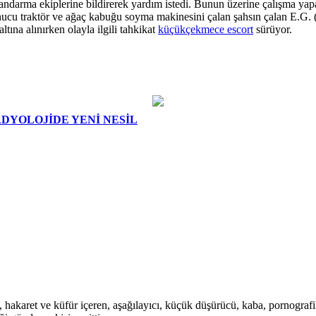
 Jandarma ekiplerine bildirerek yardım istedi. Bunun üzerine çalışma 
nucu traktör ve ağaç kabuğu soyma makinesini çalan şahsın çalan E.G. (5
ltına alınırken olayla ilgili tahkikat
küçükçekmece escort
sürüyor.
DYOLOJİDE YENİ NESİL
i, hakaret ve küfür içeren, aşağılayıcı, küçük düşürücü, kaba, pornografik,