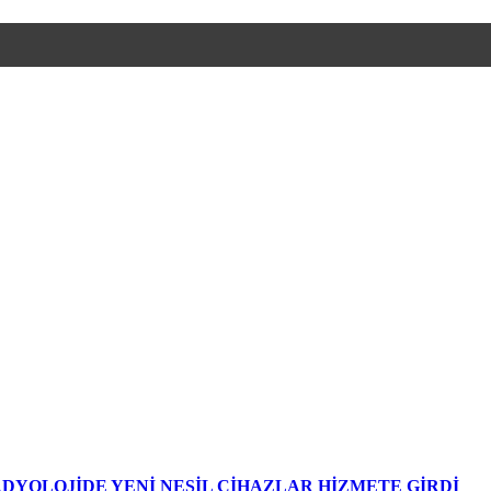
DYOLOJİDE YENİ NESİL CİHAZLAR HİZMETE GİRDİ