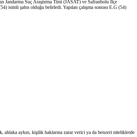
yapan Jandarma Suç Araştırma Timi (JASAT) ve Safranbolu İlçe
4) isimli şahıs olduğu belirledi. Yapılan çalışma sonrası E.G (54)
 ahlaka aykırı, kişilik haklarına zarar verici ya da benzeri niteliklerde