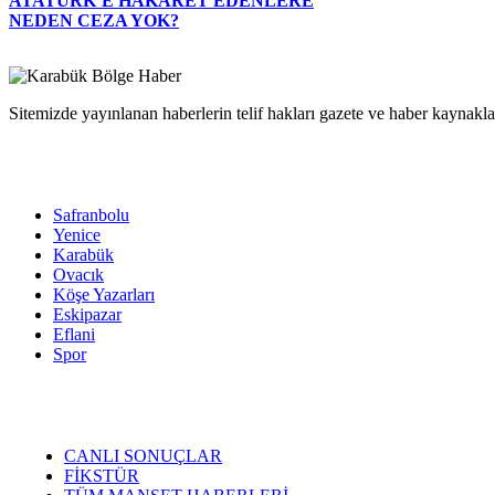
ATATÜRK’E HAKARET EDENLERE
NEDEN CEZA YOK?
Sitemizde yayınlanan haberlerin telif hakları gazete ve haber kaynaklar
Safranbolu
Yenice
Karabük
Ovacık
Köşe Yazarları
Eskipazar
Eflani
Spor
CANLI SONUÇLAR
FİKSTÜR