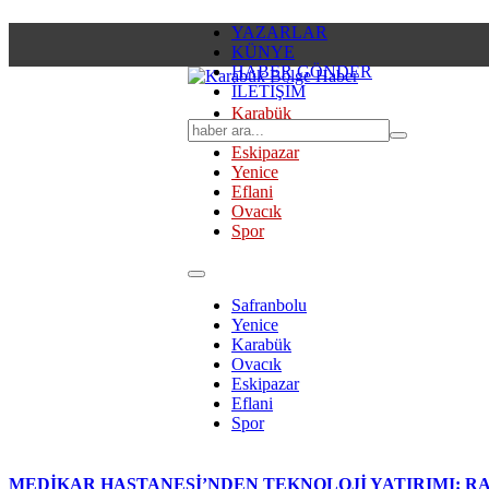
YAZARLAR
KÜNYE
HABER GÖNDER
İLETİŞİM
Karabük
Safranbolu
Eskipazar
Yenice
Eflani
Ovacık
Spor
Safranbolu
Yenice
Karabük
Ovacık
Eskipazar
Eflani
Spor
MEDİKAR HASTANESİ’NDEN TEKNOLOJİ YATIRIMI: RA