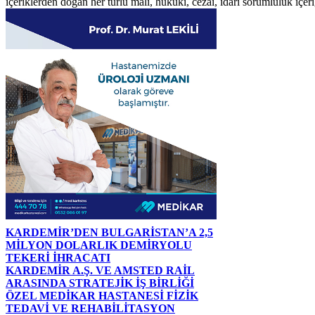
içeriklerden doğan her türlü mali, hukuki, cezai, idari sorumluluk içeriğ
KARDEMİR’DEN BULGARİSTAN’A 2,5
MİLYON DOLARLIK DEMİRYOLU
TEKERİ İHRACATI
KARDEMİR A.Ş. VE AMSTED RAİL
ARASINDA STRATEJİK İŞ BİRLİĞİ
ÖZEL MEDİKAR HASTANESİ FİZİK
TEDAVİ VE REHABİLİTASYON