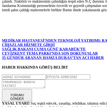
çalındı. Traktörü ve makinesinin çalındığını tespit eden N.Ç durumu
Jandarma Komutanlığı personelinin özverili ve gayretli çalışmaları so
isimli şahıs çaldığı malzemelerle birlikte Bartın ilinde yakalanarak göza
MEDİKAR HASTANESİ’NDEN TEKNOLOJİ YATIRIMI: RA
CİHAZLAR HİZMETE GİRDİ
SAĞLIK BAKANI CUMA GÜNÜ KARABÜK’TE
CEVİZKENT TEMA PARKI’NDA SON DOKUNUŞLAR
35 GÜNDÜR ARANAN HAMZA DURAS’TAN ACI HABER
HABER HAKKINDA GÖRÜŞ BELİRT
YORUMU
GÖNDER
YASAL UYARI!
Suç teşkil edecek, yasadışı, tehditkar, rahatsız edic