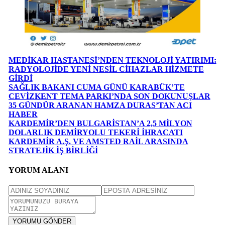
MEDİKAR HASTANESİ’NDEN TEKNOLOJİ YATIRIMI:
RADYOLOJİDE YENİ NESİL CİHAZLAR HİZMETE
GİRDİ
SAĞLIK BAKANI CUMA GÜNÜ KARABÜK’TE
CEVİZKENT TEMA PARKI’NDA SON DOKUNUŞLAR
35 GÜNDÜR ARANAN HAMZA DURAS’TAN ACI
HABER
KARDEMİR’DEN BULGARİSTAN’A 2,5 MİLYON
DOLARLIK DEMİRYOLU TEKERİ İHRACATI
KARDEMİR A.Ş. VE AMSTED RAİL ARASINDA
STRATEJİK İŞ BİRLİĞİ
YORUM ALANI
YORUMU GÖNDER