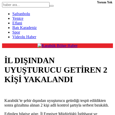
Yorum Yok
Safranbolu
Yenice
Eflani
Batı Karadeniz
Spor
Videolu Haber
İL DIŞINDAN
UYUŞTURUCU GETİREN 2
KİŞİ YAKALANDI
Karabük’te şehir dışından uyuşturucu getirdiği tespit edildikten
sonra gözaltına alınan 2 kişi adli kontrol şartıyla serbest bırakıldı.
Edinilen bilgiye göre, İl Emniyet Müdürlüğü İstihbarat ve