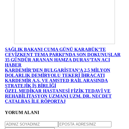
SAĞLIK BAKANI CUMA GÜNÜ KARABÜK’TE
CEVİZKENT TEMA PARKI’NDA SON DOKUNUŞLAR
35 GÜNDÜR ARANAN HAMZA DURAS’TAN ACI
HABER
KARDEMİR’DEN BULGARİSTAN’A 2,5 MİLYON
DOLARLIK DEMİRYOLU TEKERİ İHRACATI
KARDEMİR A.Ş. VE AMSTED RAİL ARASINDA
STRATEJİK İŞ BİRLİĞİ
ÖZEL MEDİKAR HASTANESİ FİZİK TEDAVİ VE
REHABİLİTASYON UZMANI UZM. DR. NECDET
ÇATALBAŞ İLE RÖPORTAJ
YORUM ALANI