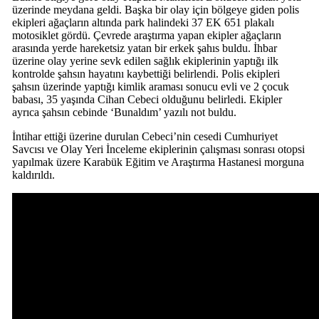
üzerinde meydana geldi. Başka bir olay için bölgeye giden polis
ekipleri ağaçların altında park halindeki 37 EK 651 plakalı
motosiklet gördü. Çevrede araştırma yapan ekipler ağaçların
arasında yerde hareketsiz yatan bir erkek şahıs buldu. İhbar
üzerine olay yerine sevk edilen sağlık ekiplerinin yaptığı ilk
kontrolde şahsın hayatını kaybettiği belirlendi. Polis ekipleri
şahsın üzerinde yaptığı kimlik araması sonucu evli ve 2 çocuk
babası, 35 yaşında Cihan Cebeci olduğunu belirledi. Ekipler
ayrıca şahsın cebinde ‘Bunaldım’ yazılı not buldu.
İntihar ettiği üzerine durulan Cebeci’nin cesedi Cumhuriyet
Savcısı ve Olay Yeri İnceleme ekiplerinin çalışması sonrası otopsi
yapılmak üzere Karabük Eğitim ve Araştırma Hastanesi morguna
kaldırıldı.