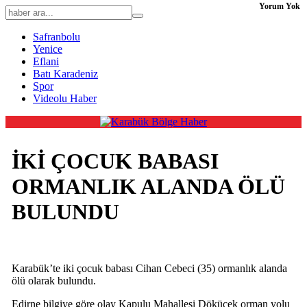
Yorum Yok
Safranbolu
Yenice
Eflani
Batı Karadeniz
Spor
Videolu Haber
İKİ ÇOCUK BABASI
ORMANLIK ALANDA ÖLÜ
BULUNDU
Karabük’te iki çocuk babası Cihan Cebeci (35) ormanlık alanda
ölü olarak bulundu.
Edirne bilgiye göre olay Kapulu Mahallesi Dökücek orman yolu