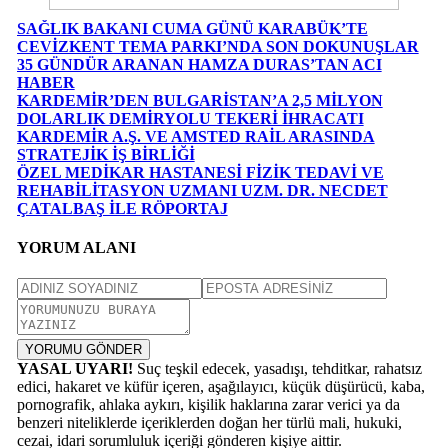
SAĞLIK BAKANI CUMA GÜNÜ KARABÜK’TE
CEVİZKENT TEMA PARKI’NDA SON DOKUNUŞLAR
35 GÜNDÜR ARANAN HAMZA DURAS’TAN ACI
HABER
KARDEMİR’DEN BULGARİSTAN’A 2,5 MİLYON
DOLARLIK DEMİRYOLU TEKERİ İHRACATI
KARDEMİR A.Ş. VE AMSTED RAİL ARASINDA
STRATEJİK İŞ BİRLİĞİ
ÖZEL MEDİKAR HASTANESİ FİZİK TEDAVİ VE
REHABİLİTASYON UZMANI UZM. DR. NECDET
ÇATALBAŞ İLE RÖPORTAJ
YORUM ALANI
YORUMU GÖNDER
YASAL UYARI!
Suç teşkil edecek, yasadışı, tehditkar, rahatsız
edici, hakaret ve küfür içeren, aşağılayıcı, küçük düşürücü, kaba,
pornografik, ahlaka aykırı, kişilik haklarına zarar verici ya da
benzeri niteliklerde içeriklerden doğan her türlü mali, hukuki,
cezai, idari sorumluluk içeriği gönderen kişiye aittir.