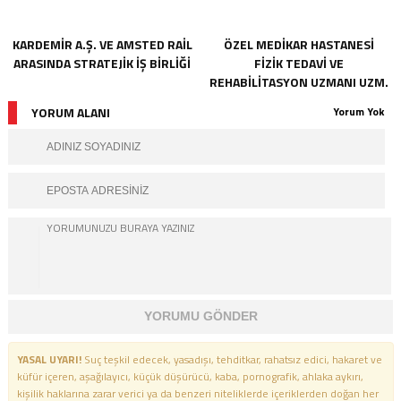
KARDEMİR A.Ş. VE AMSTED RAİL
ÖZEL MEDİKAR HASTANESİ
ARASINDA STRATEJİK İŞ BİRLİĞİ
FİZİK TEDAVİ VE
REHABİLİTASYON UZMANI UZM.
DR. NECDET ÇATALBAŞ İLE
YORUM ALANI
Yorum Yok
RÖPORTAJ
YORUMU GÖNDER
YASAL UYARI!
Suç teşkil edecek, yasadışı, tehditkar, rahatsız edici, hakaret ve
küfür içeren, aşağılayıcı, küçük düşürücü, kaba, pornografik, ahlaka aykırı,
kişilik haklarına zarar verici ya da benzeri niteliklerde içeriklerden doğan her