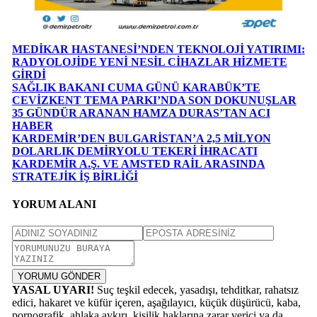
MEDİKAR HASTANESİ’NDEN TEKNOLOJİ YATIRIMI:
RADYOLOJİDE YENİ NESİL CİHAZLAR HİZMETE
GİRDİ
SAĞLIK BAKANI CUMA GÜNÜ KARABÜK’TE
CEVİZKENT TEMA PARKI’NDA SON DOKUNUŞLAR
35 GÜNDÜR ARANAN HAMZA DURAS’TAN ACI
HABER
KARDEMİR’DEN BULGARİSTAN’A 2,5 MİLYON
DOLARLIK DEMİRYOLU TEKERİ İHRACATI
KARDEMİR A.Ş. VE AMSTED RAİL ARASINDA
STRATEJİK İŞ BİRLİĞİ
YORUM ALANI
YORUMU GÖNDER
YASAL UYARI!
Suç teşkil edecek, yasadışı, tehditkar, rahatsız
edici, hakaret ve küfür içeren, aşağılayıcı, küçük düşürücü, kaba,
pornografik, ahlaka aykırı, kişilik haklarına zarar verici ya da