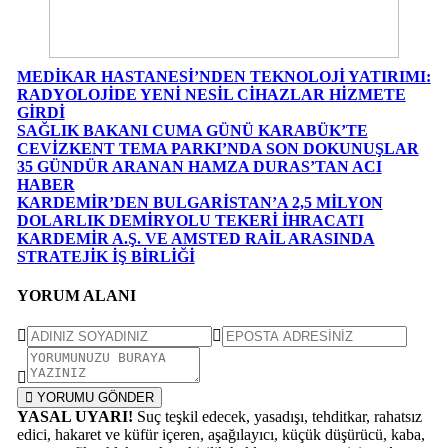
MEDİKAR HASTANESİ’NDEN TEKNOLOJİ YATIRIMI:
RADYOLOJİDE YENİ NESİL CİHAZLAR HİZMETE
GİRDİ
SAĞLIK BAKANI CUMA GÜNÜ KARABÜK’TE
CEVİZKENT TEMA PARKI’NDA SON DOKUNUŞLAR
35 GÜNDÜR ARANAN HAMZA DURAS’TAN ACI
HABER
KARDEMİR’DEN BULGARİSTAN’A 2,5 MİLYON
DOLARLIK DEMİRYOLU TEKERİ İHRACATI
KARDEMİR A.Ş. VE AMSTED RAİL ARASINDA
STRATEJİK İŞ BİRLİĞİ
YORUM ALANI
YORUMU GÖNDER
YASAL UYARI!
Suç teşkil edecek, yasadışı, tehditkar, rahatsız
edici, hakaret ve küfür içeren, aşağılayıcı, küçük düşürücü, kaba,