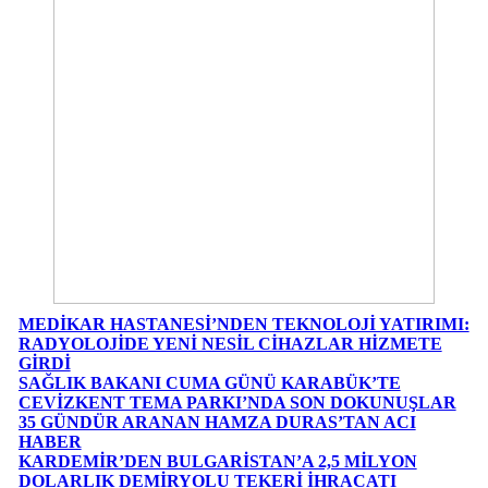
MEDİKAR HASTANESİ’NDEN TEKNOLOJİ YATIRIMI:
RADYOLOJİDE YENİ NESİL CİHAZLAR HİZMETE
GİRDİ
SAĞLIK BAKANI CUMA GÜNÜ KARABÜK’TE
CEVİZKENT TEMA PARKI’NDA SON DOKUNUŞLAR
35 GÜNDÜR ARANAN HAMZA DURAS’TAN ACI
HABER
KARDEMİR’DEN BULGARİSTAN’A 2,5 MİLYON
DOLARLIK DEMİRYOLU TEKERİ İHRACATI