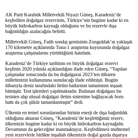
AK Parti Karabük Milletvekili Niyazi Güneş, Karadeniz’de
keşfedilen doğalgaz rezervinin, Türkiye’nin bugüne kadar ki en
büyük hidrokarbon kaynağı olduğunu ve bu rezervle dışa
bağımlılığın azalacağını belirtti.
Milletvekili Güneş, Fatih sondaj gemisinin Zonguldak’ın yaklaşık
170 kilometre açıklarında Tuna-1 araştırma kuyusunda doğalgaz
araştırma çalışmalarını yürüttüğünü hatırlattı.
Karadeniz’de Türkiye tarihinin en büyük doğalgaz rezervi
keşfinin 2020 yılında açıklandığını ifade eden Güneş, “Yapılan
çalışmalar sonucunda da bu doğalgazın 2023’ten itibaren
milletimizin kullanımına sunulacağı ifade edilmişti. Bugün
itibarıyla deniz tarafındaki iletim hatlarının tamamının inşaatı
bitmiştir. Test işlemleri yapılmaktadır. Bulunan doğalgazı bu
tesisten alıp ulusal doğalgaz iletim sistemine bağlayacak boru
hattı da çok şükür tamamlanmıştır” dedi.
Ülkenin en temel sorunlarından birinin enerji de dışa bağımlılık
olduğunu aktaran Güneş, “Karadeniz’de keşfettiğimiz rezerv,
ülkemizin bugüne kadar ki en büyük hidrokarbon kaynağıdır.
Devamının da geleceğine inanmaktayız. Keşfedilmesi muhtemel
yeni rezervlerle birlikte inşallah ülkemizin doğal gazda dışarıya