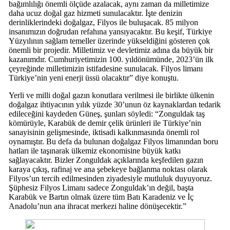
bağımlılığı önemli ölçüde azalacak, aynı zaman da milletimize
daha ucuz doğal gaz hizmeti sunulacaktır. İşte denizin
derinliklerindeki doğalgaz, Filyos ile buluşacak. 85 milyon
insanımızın doğrudan refahına yansıyacaktır. Bu keşif, Türkiye
Yüzyılının sağlam temeller üzerinde yükseldiğini gösteren çok
önemli bir projedir. Milletimiz ve devletimiz adına da büyük bir
kazanımdır. Cumhuriyetimizin 100. yıldönümünde, 2023’ün ilk
çeyreğinde milletimizin istifadesine sunulacak. Filyos limanı
Türkiye’nin yeni enerji üssü olacaktır” diye konuştu.
Yerli ve milli doğal gazın konutlara verilmesi ile birlikte ülkenin
doğalgaz ihtiyacının yılık yüzde 30’unun öz kaynaklardan tedarik
edileceğini kaydeden Güneş, şunları söyledi: “Zonguldak taş
kömürüyle, Karabük de demir çelik ürünleri ile Türkiye’nin
sanayisinin gelişmesinde, iktisadi kalkınmasında önemli rol
oynamıştır. Bu defa da bulunan doğalgaz Filyos limanından boru
hatları ile taşınarak ülkemiz ekonomisine büyük katkı
sağlayacaktır. Bizler Zonguldak açıklarında keşfedilen gazın
karaya çıkış, rafinaj ve ana şebekeye bağlanma noktası olarak
Filyos’un tercih edilmesinden ziyadesiyle mutluluk duyuyoruz.
Şüphesiz Filyos Limanı sadece Zonguldak’ın değil, başta
Karabük ve Bartın olmak üzere tüm Batı Karadeniz ve İç
Anadolu’nun ana ihracat merkezi haline dönüşecektir.”