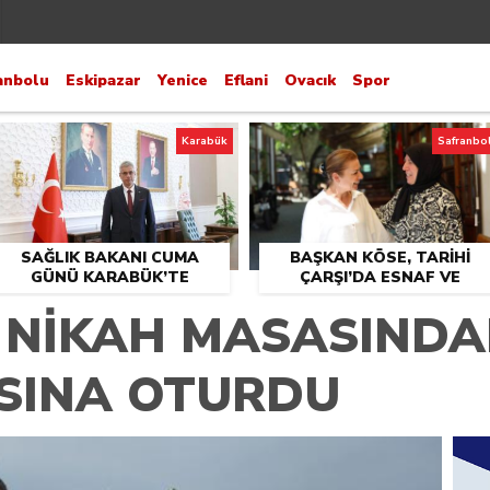
anbolu
Eskipazar
Yenice
Eflani
Ovacık
Spor
Karabük
Safranbo
SAĞLIK BAKANI CUMA
BAŞKAN KÖSE, TARİHİ
GÜNÜ KARABÜK’TE
ÇARŞI’DA ESNAF VE
VATANDAŞLARLA BULUŞT
E NİKAH MASASIND
ASINA OTURDU