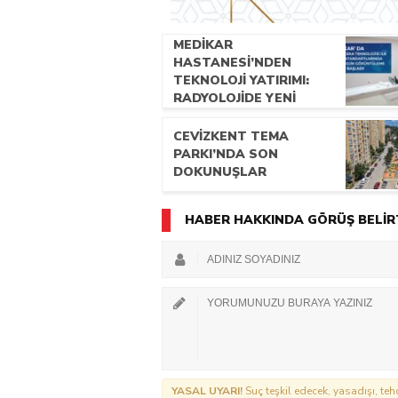
MEDİKAR
HASTANESİ’NDEN
TEKNOLOJİ YATIRIMI:
RADYOLOJİDE YENİ
NESİL CİHAZLAR
HİZMETE GİRDİ
CEVİZKENT TEMA
PARKI’NDA SON
DOKUNUŞLAR
HABER HAKKINDA GÖRÜŞ BELİR
YASAL UYARI!
Suç teşkil edecek, yasadışı, tehd