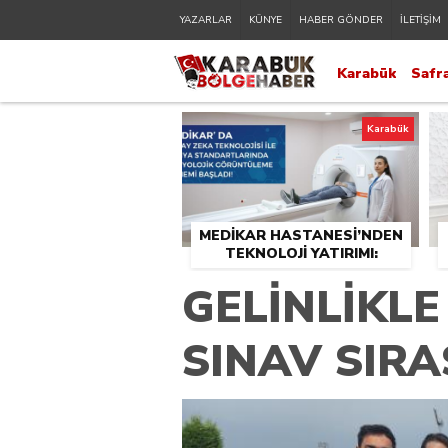
YAZARLAR
KÜNYE
HABER GÖNDER
İLETİŞİM
Karabük
Safr
Karabük
MEDİKAR HASTANESİ’NDEN
TEKNOLOJİ YATIRIMI:
RADYOLOJİDE YENİ NESİL
GELİNLİKL
CİHAZLAR HİZMETE GİRDİ
SINAV SIR