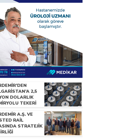
RDEMİR’DEN
GARİSTAN’A 2,5
LYON DOLARLIK
MİRYOLU TEKERİ
RACATI
DEMİR A.Ş. VE
STED RAİL
ASINDA STRATEJİK
BİRLİĞİ