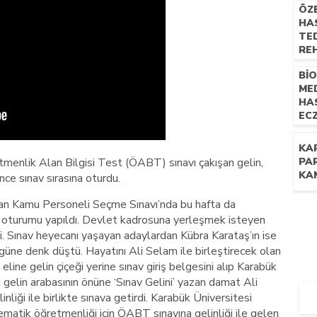
ÖZ
HAS
TED
RE
UZM
Bİ
NE
ME
İL
HA
EC
TE
YÖN
KA
PR
tmenlik Alan Bilgisi Test (ÖABT) sınavı çakışan gelin,
PA
KA
önce sınav sırasına oturdu.
ılan Kamu Personeli Seçme Sınavı’nda bu hafta da
oturumu yapıldı. Devlet kadrosuna yerleşmek isteyen
di. Sınav heyecanı yaşayan adaylardan Kübra Karataş’ın ise
 güne denk düştü. Hayatını Ali Selam ile birleştirecek olan
 eline gelin çiçeği yerine sınav giriş belgesini alıp Karabük
i gelin arabasının önüne ‘Sınav Gelini’ yazan damat Ali
liği ile birlikte sınava getirdi. Karabük Üniversitesi
matik öğretmenliği için ÖABT sınavına gelinliği ile gelen