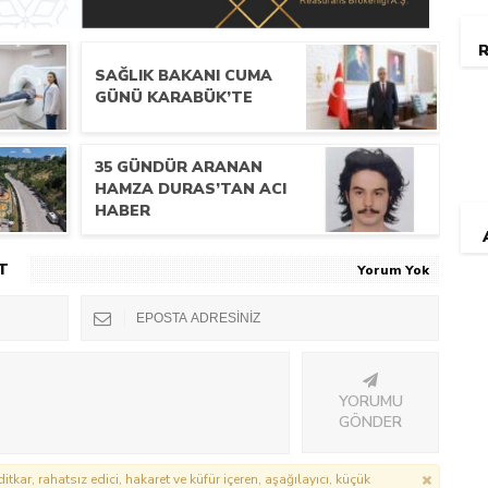
R
SAĞLIK BAKANI CUMA
GÜNÜ KARABÜK’TE
35 GÜNDÜR ARANAN
HAMZA DURAS’TAN ACI
HABER
T
Yorum Yok
YORUMU
GÖNDER
itkar, rahatsız edici, hakaret ve küfür içeren, aşağılayıcı, küçük