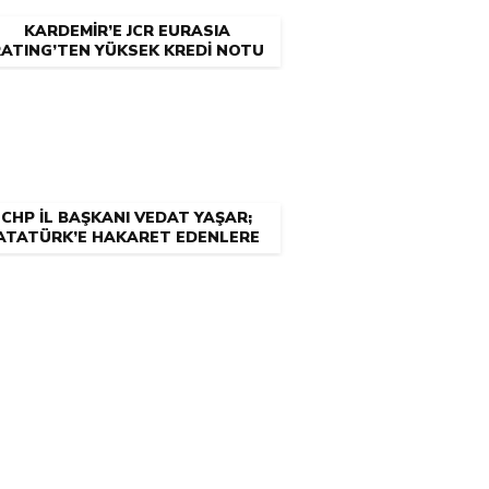
KARDEMİR’E JCR EURASIA
ATING’TEN YÜKSEK KREDİ NOTU
CHP İL BAŞKANI VEDAT YAŞAR;
ATATÜRK’E HAKARET EDENLERE
NEDEN CEZA YOK?