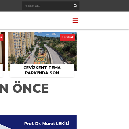
lu
Karabük
CEVİZKENT TEMA
PARKI’NDA SON
U
DOKUNUŞLAR
AN ÖNCE