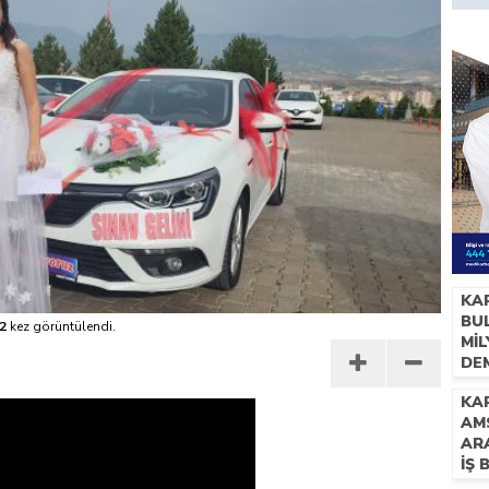
KA
BUL
2
kez görüntülendi.
Mİ
DE
İH
KAR
AM
AR
İŞ 