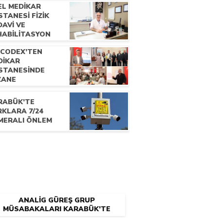
EL MEDİKAR
TANESİ FİZİK
AVİ VE
HABİLİTASYON
ANI UZM. DR.
OCODEX’TEN
CDET ÇATALBAŞ
DİKAR
E RÖPORTAJ
STANESİNDE
ZANE
KNİSYENLERİNE
ELİK EĞİTİM
RABÜK’TE
OGRAMI
RKLARA 7/24
MERALI ÖNLEM
ANALİG GÜREŞ GRUP
MÜSABAKALARI KARABÜK’TE
BAŞLADI