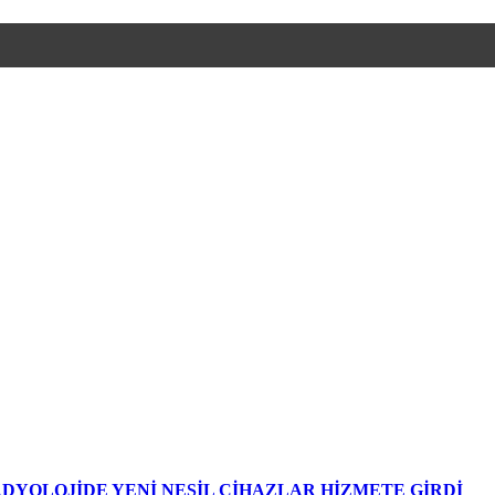
DYOLOJİDE YENİ NESİL CİHAZLAR HİZMETE GİRDİ