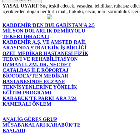
YASAL UYARI!
Suç teşkil edecek, yasadışı, tehditkar, rahatsız edic
içeriklerden doğan her türlü mali, hukuki, cezai, idari sorumluluk içeriğ
KARDEMİR’DEN BULGARİSTAN’A 2,5
MİLYON DOLARLIK DEMİRYOLU
TEKERİ İHRACATI
KARDEMİR A.Ş. VE AMSTED RAİL
ARASINDA STRATEJİK İŞ BİRLİĞİ
ÖZEL MEDİKAR HASTANESİ FİZİK
TEDAVİ VE REHABİLİTASYON
UZMANI UZM. DR. NECDET
ÇATALBAŞ İLE RÖPORTAJ
BİOCODEX’TEN MEDİKAR
HASTANESİNDE ECZANE
TEKNİSYENLERİNE YÖNELİK
EĞİTİM PROGRAMI
KARABÜK’TE PARKLARA 7/24
KAMERALI ÖNLEM
ANALİG GÜREŞ GRUP
MÜSABAKALARI KARABÜK’TE
BAŞLADI