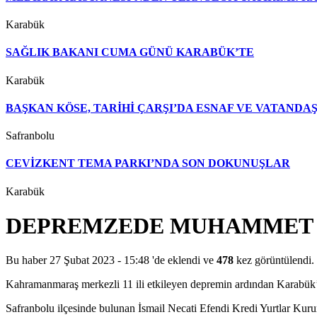
Karabük
SAĞLIK BAKANI CUMA GÜNÜ KARABÜK’TE
Karabük
BAŞKAN KÖSE, TARİHİ ÇARŞI’DA ESNAF VE VATAND
Safranbolu
CEVİZKENT TEMA PARKI’NDA SON DOKUNUŞLAR
Karabük
DEPREMZEDE MUHAMMET A
Bu haber 27 Şubat 2023 - 15:48 'de eklendi ve
478
kez görüntülendi.
Kahramanmaraş merkezli 11 ili etkileyen depremin ardından Karabük’
Safranbolu ilçesinde bulunan İsmail Necati Efendi Kredi Yurtlar Kuru