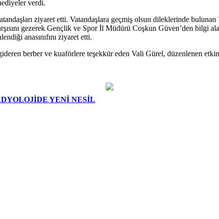
ediyeler verdi.
ndaşları ziyaret etti. Vatandaşlara geçmiş olsun dileklerinde bulunan V
 çarşısını gezerek Gençlik ve Spor İl Müdürü Coşkun Güven’den bilgi a
endiği anasınıfını ziyaret etti.
 gideren berber ve kuaförlere teşekkür eden Vali Gürel, düzenlenen etkinl
DYOLOJİDE YENİ NESİL