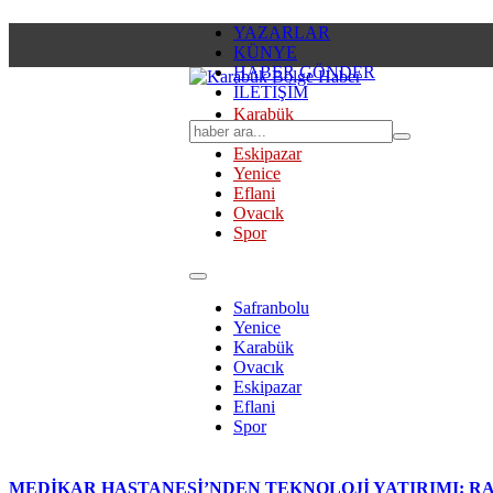
YAZARLAR
KÜNYE
HABER GÖNDER
İLETİŞİM
Karabük
Safranbolu
Eskipazar
Yenice
Eflani
Ovacık
Spor
Safranbolu
Yenice
Karabük
Ovacık
Eskipazar
Eflani
Spor
MEDİKAR HASTANESİ’NDEN TEKNOLOJİ YATIRIMI: RA