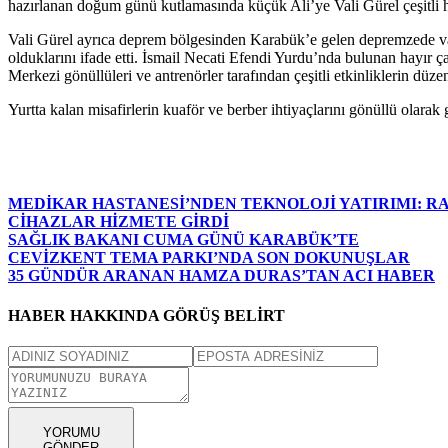
hazırlanan doğum günü kutlamasında küçük Ali’ye Vali Gürel çeşitli h
Vali Gürel ayrıca deprem bölgesinden Karabük’e gelen depremzede vata
olduklarını ifade etti. İsmail Necati Efendi Yurdu’nda bulunan hayır
Merkezi gönüllüleri ve antrenörler tarafından çeşitli etkinliklerin düzenl
Yurtta kalan misafirlerin kuaför ve berber ihtiyaçlarını gönüllü olarak
MEDİKAR HASTANESİ’NDEN TEKNOLOJİ YATIRIMI: RA
CİHAZLAR HİZMETE GİRDİ
SAĞLIK BAKANI CUMA GÜNÜ KARABÜK’TE
CEVİZKENT TEMA PARKI’NDA SON DOKUNUŞLAR
35 GÜNDÜR ARANAN HAMZA DURAS’TAN ACI HABER
HABER HAKKINDA GÖRÜŞ BELİRT
YORUMU
GÖNDER