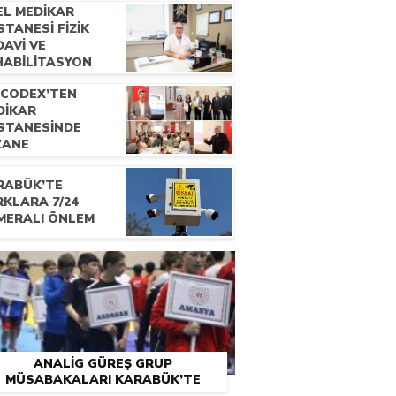
EL MEDİKAR
TANESİ FİZİK
AVİ VE
HABİLİTASYON
ANI UZM. DR.
OCODEX’TEN
CDET ÇATALBAŞ
DİKAR
E RÖPORTAJ
STANESİNDE
ZANE
KNİSYENLERİNE
ELİK EĞİTİM
RABÜK’TE
OGRAMI
RKLARA 7/24
MERALI ÖNLEM
ANALİG GÜREŞ GRUP
MÜSABAKALARI KARABÜK’TE
BAŞLADI