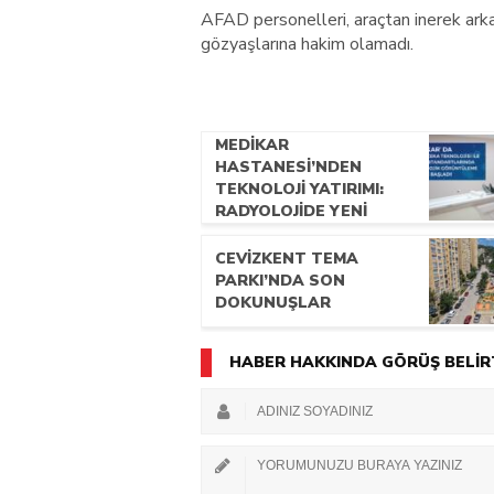
AFAD personelleri, araçtan inerek arka
gözyaşlarına hakim olamadı.
MEDİKAR
HASTANESİ’NDEN
TEKNOLOJİ YATIRIMI:
RADYOLOJİDE YENİ
NESİL CİHAZLAR
HİZMETE GİRDİ
CEVİZKENT TEMA
PARKI’NDA SON
DOKUNUŞLAR
HABER HAKKINDA GÖRÜŞ BELİR