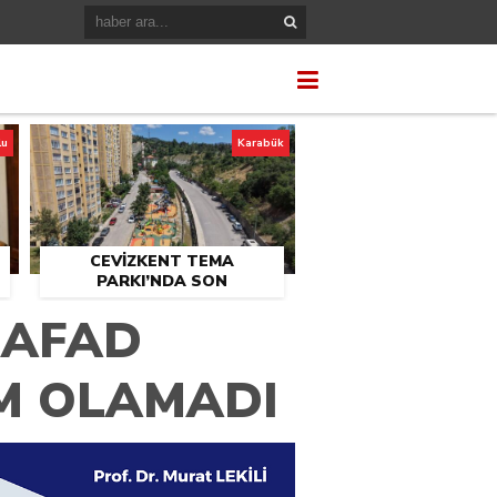
lu
Karabük
CEVİZKENT TEMA
PARKI’NDA SON
U
DOKUNUŞLAR
 AFAD
İM OLAMADI