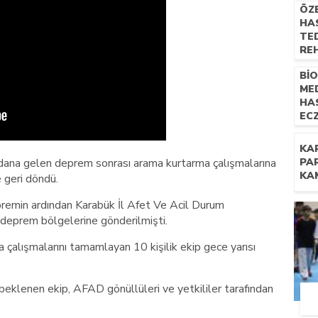
ÖZ
HAS
TED
RE
UZM
Bİ
NE
ME
İL
HA
EC
TE
YÖN
KA
PR
ana gelen deprem sonrası arama kurtarma çalışmalarına
PA
KA
e geri döndü.
remin ardından Karabük İl Afet Ve Acil Durum
deprem bölgelerine gönderilmişti.
çalışmalarını tamamlayan 10 kişilik ekip gece yarısı
klenen ekip, AFAD gönüllüleri ve yetkililer tarafından