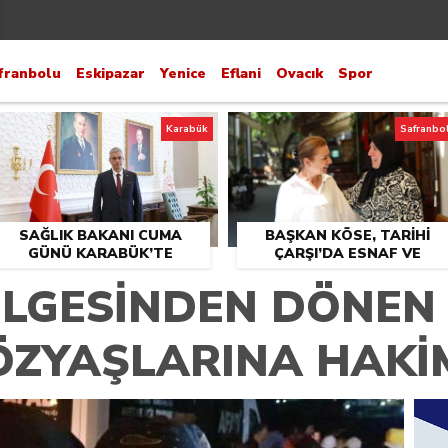
franbolu
Eskipazar
Yenice
Eflani
Ovacık
Spor
Karabük
Safranbo
SAĞLIK BAKANI CUMA
BAŞKAN KÖSE, TARİHİ
GÜNÜ KARABÜK’TE
ÇARŞI’DA ESNAF VE
VATANDAŞLARLA BULUŞT
LGESİNDEN DÖNEN
GÖZYAŞLARINA HAK