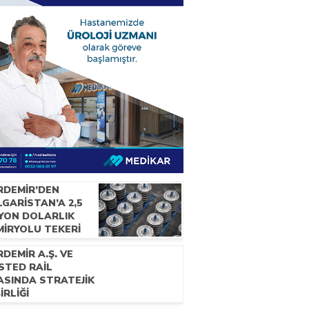
RDEMİR’DEN
GARİSTAN’A 2,5
LYON DOLARLIK
MİRYOLU TEKERİ
RACATI
DEMİR A.Ş. VE
STED RAİL
ASINDA STRATEJİK
BİRLİĞİ