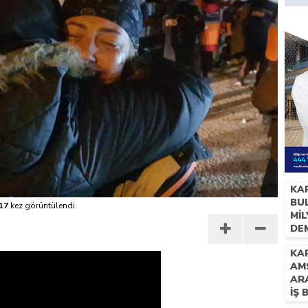
KA
BUL
17
kez görüntülendi.
Mİ
DE
İH
KAR
AM
AR
İŞ 