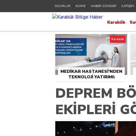
YAZARLAR
KÜNYE
HABER GÖNDER
İLETİŞİM
Karabük
Sa
Karabük
MEDİKAR HASTANESİ’NDEN
TEKNOLOJİ YATIRIMI:
RADYOLOJİDE YENİ NESİL
DEPREM BÖ
CİHAZLAR HİZMETE GİRDİ
EKİPLERİ 