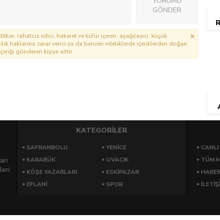
YORUMU
GÖNDER
R
itkar, rahatsız edici, hakaret ve küfür içeren, aşağılayıcı, küçük
lik haklarına zarar verici ya da benzeri niteliklerde içeriklerden doğan
çeriği gönderen kişiye aittir.
KATEGORİLER
SAFRANBOLU
YENICE
CANLI
arı
KARABÜK
OVACIK
TÜM M
leri
KÖŞE YAZARLARI
ESKIPAZAR
HABE
EFLANI
SPOR
İLETİŞ