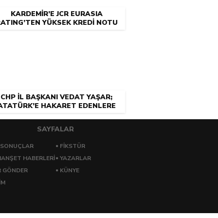
KARDEMİR’E JCR EURASIA
ATING’TEN YÜKSEK KREDİ NOTU
CHP İL BAŞKANI VEDAT YAŞAR;
ATATÜRK’E HAKARET EDENLERE
NEDEN CEZA YOK?
SAYFALAR
 SONUÇLAR
FİKSTÜR
ANŞET HABERLERİ
YAZARLAR
R GÖNDER
KÜNYE
İM